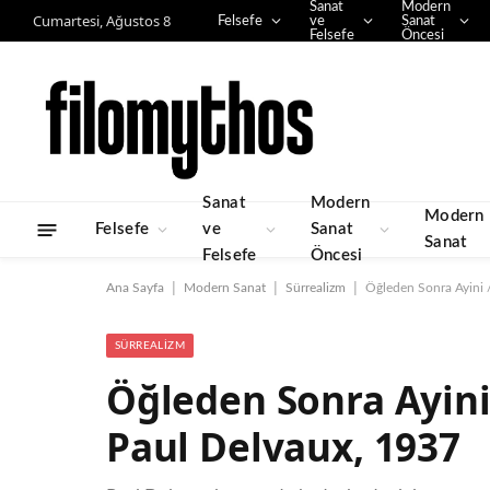
Sanat
Modern
Cumartesi, Ağustos 8
Felsefe
ve
Sanat
Felsefe
Öncesi
Sanat
Modern
Modern
Felsefe
ve
Sanat
Sanat
Felsefe
Öncesi
|
|
|
Ana Sayfa
Modern Sanat
Sürrealizm
Öğleden Sonra Ayini 
SÜRREALIZM
Öğleden Sonra Ayini
Paul Delvaux, 1937