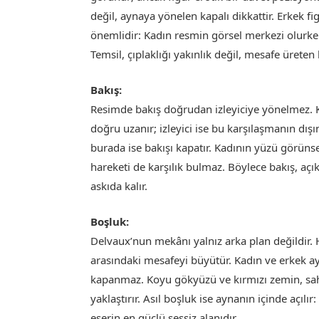
değil, aynaya yönelen kapalı dikkattir. Erkek fi
önemlidir: Kadın resmin görsel merkezi olurken,
Temsil, çıplaklığı yakınlık değil, mesafe ürete
Bakış:
Resimde bakış doğrudan izleyiciye yönelmez. 
doğru uzanır; izleyici ise bu karşılaşmanın dış
burada ise bakışı kapatır. Kadının yüzü görünse
hareketi de karşılık bulmaz. Böylece bakış, açık
askıda kalır.
Boşluk:
Delvaux’nun mekânı yalnız arka plan değildir. 
arasındaki mesafeyi büyütür. Kadın ve erkek ay
kapanmaz. Koyu gökyüzü ve kırmızı zemin, sah
yaklaştırır. Asıl boşluk ise aynanın içinde açıl
eserin en güçlü sessiz alanıdır.