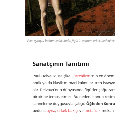
Eser, aynaya bakan çıplak kadın figürü, uzanan erkek bedeni ve 
Sanatçının Tanıtımı
Paul Delvaux, Belçika
Sürrealizmi
’nin en öneml
antik ya da klasik mimari kalıntılar, tren istas
alır. Delvaux’nun dünyasında figürler çoğu zam
birbirine temas etmez. Bu nedenle onun resiml
sahneleme duygusuyla çalışır.
Öğleden Sonra
bedeni,
ayna
,
erkek bakışı
ve
metafizik
mekân ar