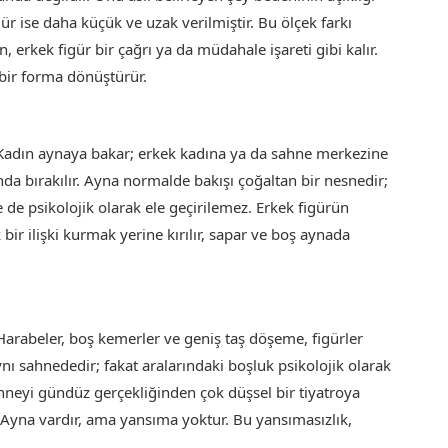
gür ise daha küçük ve uzak verilmiştir. Bu ölçek farkı
 erkek figür bir çağrı ya da müdahale işareti gibi kalır.
n bir forma dönüştürür.
Kadın aynaya bakar; erkek kadına ya da sahne merkezine
ında bırakılır. Ayna normalde bakışı çoğaltan bir nesnedir;
 de psikolojik olarak ele geçirilemez. Erkek figürün
 bir ilişki kurmak yerine kırılır, sapar ve boş aynada
Harabeler, boş kemerler ve geniş taş döşeme, figürler
nı sahnededir; fakat aralarındaki boşluk psikolojik olarak
neyi gündüz gerçekliğinden çok düşsel bir tiyatroya
ır: Ayna vardır, ama yansıma yoktur. Bu yansımasızlık,