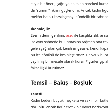
eliyle bir öneri, çağrı ya da talep hareketi kur
da “sunum” fikrini güçlendirir. Ancak kadın fi
mekân ise bu karşılaşmayı gündelik bir sahneden
İkonolojik:
Eserin derin gerilimi,
arzu
ile karşılıksızlık ar
ise aynı sahnede bulunmasına rağmen ona cev
gelen çağrıdan çok kendi imgesine, kendi kap
bu içe dönüşü de kesinleştirmez. Delvaux bur
yayılmış bir mesafe olarak kurar. Figürler çıpl
fakat ilişki kurulmaz.
Temsil – Bakış – Boşluk
Temsil:
Kadın bedeni büyük, heykelsi ve sakin bir kütle
görünür; ancak figür erotik bir davet pozisyonu