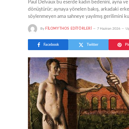
Paul Delvaux bu eserde kadın bedenini, ayna ve 
dönüştürür; aynaya yönelen bakış, arkadaki erke
söylenmeyen ama sahneye yayılmış gerilimini ku
By
FILOMYTHOS EDITÖRLERI
7 Haziran 2026
Up
Facebook
Twitter
Pi