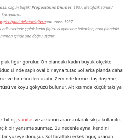
Mass
, özgün başlık:
Propositions Diurnes
, 1937, Metafizik sanat /
Sürrealizm.
org/en/paul-delvaux/aftern
oon-mass-1937
s
adlı eserinde çıplak kadın figürü el aynasına bakarken, arka plandaki
 mimari içinde ona doğru uzanır.
ıplak figür görülür. Ön plandaki kadın büyük ölçekte
lüdür. Elinde saplı oval bir ayna tutar. Sol arka planda daha
ur ve bir elini ileri uzatır. Zeminde kırmızı taş döşeme,
 örtüsü ve koyu gökyüzü bulunur. Alt kısımda küçük takı ya
z-bilinç,
vanitas
ve arzunun aracısı olarak sıkça kullanılır.
açık bir yansıma sunmaz. Bu nedenle ayna, kendini
z bir yüzeye dönüşür. Sol taraftaki erkek figür, uzanan