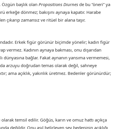
ar. Özgün başlık olan
Propositions Diurnes
de bu “öneri” ya
gürü erkeğe dönmez; bakışını aynaya kapatır. Harabe
 çıkarıp zamansız ve ritüel bir alana taşır.
asındadır. Erkek figür görünür biçimde yönelir; kadın figür
ap vermez. Kadının aynaya bakması, onu dışarıdan
alı dünyasına bağlar. Fakat aynanın yansıma vermemesi,
ada arzuyu doğrudan temas olarak değil, sahneye
aktır; ama açıklık, yakınlık üretmez. Bedenler görünürdür;
 olarak temsil edilir. Göğüs, karın ve omuz hattı açıkça
nda değildir. Onu asıl belirleyen şey bedeninin açıklığı