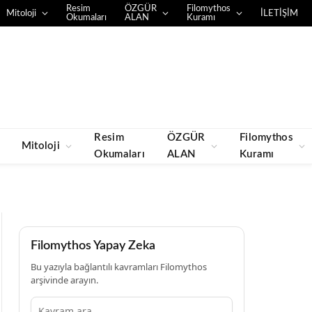
Resim
ÖZGÜR
Filomythos
Mitoloji
İLETİŞİM
Okumaları
ALAN
Kuramı
Resim
ÖZGÜR
Filomythos
Mitoloji
Okumaları
ALAN
Kuramı
Filomythos Yapay Zeka
Bu yazıyla bağlantılı kavramları Filomythos
arşivinde arayın.