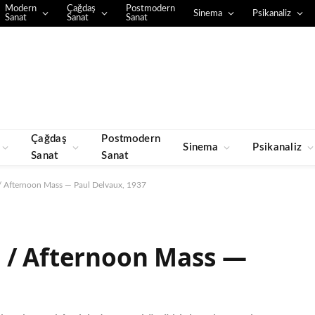
Modern
Çağdaş
Postmodern
Sinema
Psikanaliz
Sanat
Sanat
Sanat
Çağdaş
Postmodern
Sinema
Psikanaliz
Sanat
Sanat
/ Afternoon Mass — Paul Delvaux, 1937
 / Afternoon Mass —