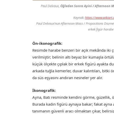
Paul Delvaux,
Öğleden Sonra Ayini / Afternoon 
Kaynak:
https://www.wikiart.
Paul Delvaux’nun
Afternoon Mass / Propositions Diurne
erkek figür harabe
Ön-ikonografik:
Resimde harabe benzeri bir açık mekânda iki ç
verilmiştir; belinin altı beyaz bir kumaşla örtü
küçük ölçekte çıplak bir erkek figürü ayakta dur
arkada tuğla kemerler, duvar kalıntıları, bitki
da süs eşyasını andıran nesneler yer alır.
İkonografik:
Ayna, Batı resminde kendini görme, güzellik, ö
Burada kadın figürü aynaya bakar; fakat ayna 
tanımanın güvenli aracı olmaktan çıkar, belirsi