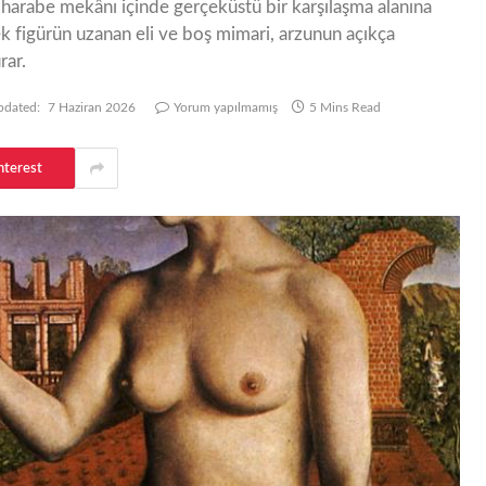
harabe mekânı içinde gerçeküstü bir karşılaşma alanına
k figürün uzanan eli ve boş mimari, arzunun açıkça
rar.
dated:
7 Haziran 2026
Yorum yapılmamış
5 Mins Read
nterest