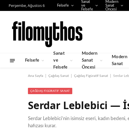
Sanat
Modern
Perşembe, Ağustos 6
Felsefe
ve
Sanat
Felsefe
Öncesi
Sanat
Modern
Modern
Felsefe
ve
Sanat
Sanat
Felsefe
Öncesi
|
|
|
Ana Sayfa
Çağdaş Sanat
Çağdaş Figüratif Sanat
Serdar Leb
ÇAĞDAŞ FIGÜRATIF SANAT
Serdar Leblebici — İ
Serdar Leblebici’nin isimsiz eseri, kadın bedeni
hafızası kurar.