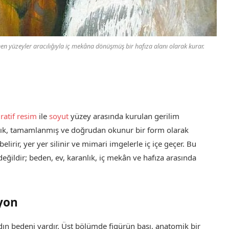
nen yüzeyler aracılığıyla iç mekâna dönüşmüş bir hafıza alanı olarak kurar.
üratif resim
ile
soyut
yüzey arasında kurulan gerilim
açık, tamamlanmış ve doğrudan okunur bir form olarak
elirir, yer yer silinir ve mimari imgelerle iç içe geçer. Bu
değildir; beden, ev, karanlık, iç mekân ve hafıza arasında
yon
ın bedeni vardır. Üst bölümde figürün başı, anatomik bir