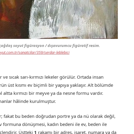
, çağdaş soyut figürasyon / dışavurumcu figüratif resim.
yut.com.tr/sanatcilar/359/serdar-leblebici
ve sıcak sarı-kırmızı lekeler görülür. Ortada insan
ürün üst kısmı ev biçimli bir yapıya yaklaşır. Alt bölümde
Sol altta kırmızı bir meyve ya da nesne formu vardır.
manlar hâlinde kurulmuştur.
; fakat bu beden doğrudan portre ya da nü olarak değil,
ev formuna dönüşmesi, kadın bedeni ile ev, beden ile
lendirir. Üstteki
1
rakamı bir adres, işaret, numara ya da