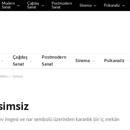
Modern
Çağdaş
Postmodern
Sinema
Psikanaliz
Sanat
Sanat
Sanat
Çağdaş
Postmodern
Sinema
Psikanaliz
Sanat
Sanat
lebici — İsimsiz
simsiz
, ev imgesi ve nar sembolü üzerinden karanlık bir iç mekân