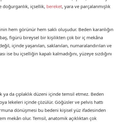
se doğurganlık, içsellik,
bereket
, yara ve parçalanmışlık
ninin hem görünür hem saklı oluşudur. Beden karanlığın
aş, figürü bireysel bir kişilikten çok bir iç mekâna
eğil, içinde yaşanılan, saklanılan, numaralandırılan ve
sı ise bu içselliğin kapalı kalmadığını, yüzeye sızdığını
ik ya da çıplaklık düzeni içinde temsil etmez. Beden
oya lekeleri içinde çözülür. Göğüsler ve pelvis hattı
 formuna dönüşmesi bu bedeni kişisel yüz ifadesinden
hem mekân olur. Temsil, anatomik açıklıktan çok