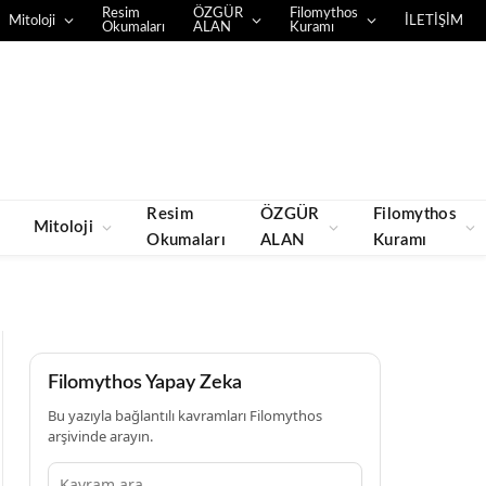
Resim
ÖZGÜR
Filomythos
Mitoloji
İLETİŞİM
Okumaları
ALAN
Kuramı
Resim
ÖZGÜR
Filomythos
Mitoloji
Okumaları
ALAN
Kuramı
Filomythos Yapay Zeka
Bu yazıyla bağlantılı kavramları Filomythos
arşivinde arayın.