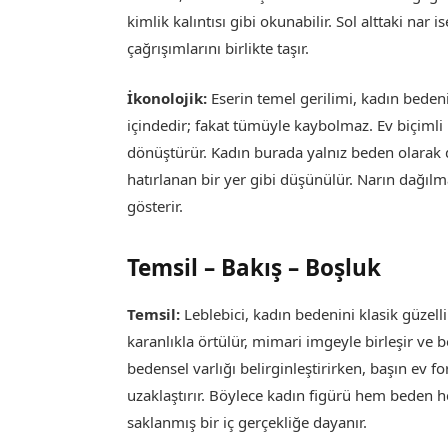
kimlik kalıntısı gibi okunabilir. Sol alttaki nar i
çağrışımlarını birlikte taşır.
İkonolojik:
Eserin temel gerilimi, kadın bede
içindedir; fakat tümüyle kaybolmaz. Ev biçimli b
dönüştürür. Kadın burada yalnız beden olarak d
hatırlanan bir yer gibi düşünülür. Narın dağılma
gösterir.
Temsil – Bakış – Boşluk
Temsil:
Leblebici, kadın bedenini klasik güzell
karanlıkla örtülür, mimari imgeyle birleşir ve b
bedensel varlığı belirginleştirirken, başın ev
uzaklaştırır. Böylece kadın figürü hem beden 
saklanmış bir iç gerçekliğe dayanır.