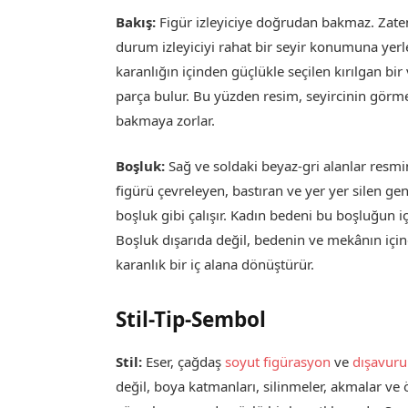
Bakış:
Figür izleyiciye doğrudan bakmaz. Zaten
durum izleyiciyi rahat bir seyir konumuna yer
karanlığın içinden güçlükle seçilen kırılgan bir
parça bulur. Bu yüzden resim, seyircinin görme
bakmaya zorlar.
Boşluk:
Sağ ve soldaki beyaz-gri alanlar resmin
figürü çevreleyen, bastıran ve yer yer silen gen
boşluk gibi çalışır. Kadın bedeni bu boşluğun i
Boşluk dışarıda değil, bedenin ve mekânın içind
karanlık bir iç alana dönüştürür.
Stil-Tip-Sembol
Stil:
Eser, çağdaş
soyut figürasyon
ve
dışavur
değil, boya katmanları, silinmeler, akmalar ve