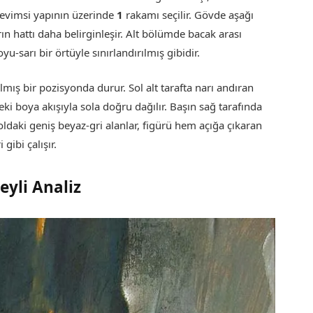
u evimsi yapının üzerinde
1
rakamı seçilir. Gövde aşağı
n hattı daha belirginleşir. Alt bölümde bacak arası
u-sarı bir örtüyle sınırlandırılmış gibidir.
lmış bir pozisyonda durur. Sol alt tarafta narı andıran
eki boya akışıyla sola doğru dağılır. Başın sağ tarafında
e soldaki geniş beyaz-gri alanlar, figürü hem açığa çıkaran
gibi çalışır.
yli Analiz