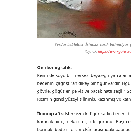
Serdar Leblebici, İsimsiz, tarih bilinmiyor
Kaynak:
https://www.galeriso
Ön-ikonografik:
Resimde koyu bir merkez, beyaz-gri yan alanlar 
bedenini çağrıştıran dikey bir figür vardır. Fig
gövde, göğüsler, pelvis ve bacak hattı seçilir. 
Resmin genel yüzeyi silinmiş, kazınmış ve kat
İkonografik:
Merkezdeki figür kadın bedenidir
karanlık bir iç mekânın içinde görünür. Başın 
barınak, beden ile iç mekân arasındaki bağı güç