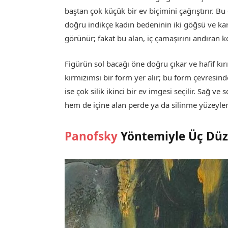
baştan çok küçük bir ev biçimini çağrıştırır. B
doğru indikçe kadın bedeninin iki göğsü ve karı
görünür; fakat bu alan, iç çamaşırını andıran koy
Figürün sol bacağı öne doğru çıkar ve hafif kırı
kırmızımsı bir form yer alır; bu form çevresind
ise çok silik ikinci bir ev imgesi seçilir. Sağ v
hem de içine alan perde ya da silinme yüzeyleri 
Panofsky
Yöntemiyle Üç Düze