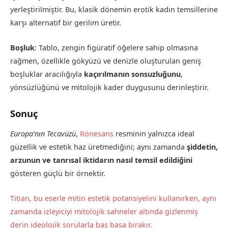
yerleştirilmiştir. Bu, klasik dönemin erotik kadın temsillerine
karşı alternatif bir gerilim üretir.
Boşluk
: Tablo, zengin figüratif öğelere sahip olmasına
rağmen, özellikle gökyüzü ve denizle oluşturulan geniş
boşluklar aracılığıyla
kaçırılmanın sonsuzluğunu
,
yönsüzlüğünü ve mitolojik kader duygusunu derinleştirir.
Sonuç
Europa’nın Tecavüzü
,
Rönesans
resminin yalnızca ideal
güzellik ve estetik haz üretmediğini; aynı zamanda
şiddetin,
arzunun ve tanrısal iktidarın nasıl temsil edildiğini
gösteren güçlü bir örnektir.
Titian, bu eserle mitin estetik potansiyelini kullanırken, aynı
zamanda izleyiciyi mitolojik sahneler altında gizlenmiş
derin ideolojik sorularla baş başa bırakır.