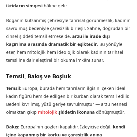
iktidarın simgesi
hâline gelir.
Boğanın kutsanmış çehresiyle tanrısal görünmezlik, kadının
savrulmuş bedeniyle çaresizlik birleşir. Sahne, doğrudan bir
cinsel şiddeti temsil etmese de,
arzu ile irade dışı
kaçırılma arasında dramatik bir eşiktedir
. Bu yönüyle
eser, hem mitolojik hem ideolojik olarak kadının tarihsel
temsiline dair eleştirel bir okuma imkânı sunar.
Temsil, Bakış ve Boşluk
Temsil
: Europa, burada hem tanrıların ilgisini çeken ideal
kadın figürü hem de edilgen bir kurban olarak temsil edilir.
Bedeni kıvrılmış, yüzü geriye savrulmuştur — arzu nesnesi
olmaktan çıkıp
mitolojik
şiddetin ikonuna
dönüşmüştür.
Bakış
: Europa’nın gözleri kapalıdır. İzleyiciye değil,
kendi
içine kapanmış bir korku ve çaresizlik anına