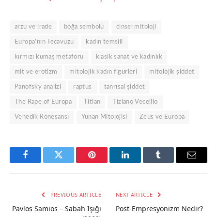
arzu ve irade
boğa sembolü
cinsel mitoloji
Europa’nın Tecavüzü
kadın temsili
kırmızı kumaş metaforu
klasik sanat ve kadınlık
mit ve erotizm
mitolojik kadın figürleri
mitolojik şiddet
Panofsky analizi
raptus
tanrısal şiddet
The Rape of Europa
Titian
Tiziano Vecellio
Venedik Rönesansı
Yunan Mitolojisi
Zeus ve Europa
Facebook
Twitter
Pinterest
LinkedIn
Tumblr
Email
PREVIOUS ARTICLE
NEXT ARTICLE
Pavlos Samios – Sabah Işığı
Post-Empresyonizm Nedir?