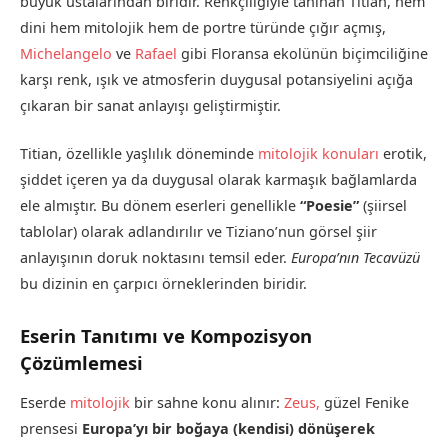
büyük ustalarından biridir. Renkçiliğiyle tanınan Titian, hem
dini hem mitolojik hem de portre türünde çığır açmış,
Michelangelo
ve
Rafael
gibi Floransa ekolünün biçimciliğine
karşı renk, ışık ve atmosferin duygusal potansiyelini açığa
çıkaran bir sanat anlayışı geliştirmiştir.
Titian, özellikle yaşlılık döneminde
mitolojik konuları
erotik,
şiddet içeren ya da duygusal olarak karmaşık bağlamlarda
ele almıştır. Bu dönem eserleri genellikle
“Poesie”
(şiirsel
tablolar) olarak adlandırılır ve Tiziano’nun görsel şiir
anlayışının doruk noktasını temsil eder.
Europa’nın Tecavüzü
bu dizinin en çarpıcı örneklerinden biridir.
Eserin Tanıtımı ve Kompozisyon
Çözümlemesi
Eserde
mitolojik
bir sahne konu alınır:
Zeus,
güzel Fenike
prensesi
Europa’yı bir boğaya (kendisi) dönüşerek