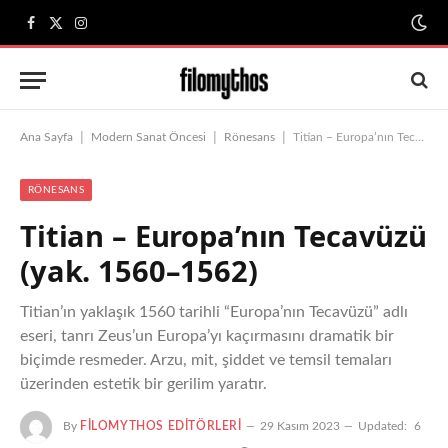
Facebook
X
Instagram
(Twitter)
|
|
|
Ana Sayfa
Modern Sanat Öncesi
Rönesans
Titian – Europa’nın Tecavüzü (yak. 1560–1562)
RÖNESANS
Titian – Europa’nın Tecavüzü
(yak. 1560–1562)
Titian’ın yaklaşık 1560 tarihli “Europa’nın Tecavüzü” adlı
eseri, tanrı Zeus’un Europa’yı kaçırmasını dramatik bir
biçimde resmeder. Arzu, mit, şiddet ve temsil temaları
üzerinden estetik bir gerilim yaratır.
By
FILOMYTHOS EDITÖRLERI
29 Kasım 2023
Updated:
6