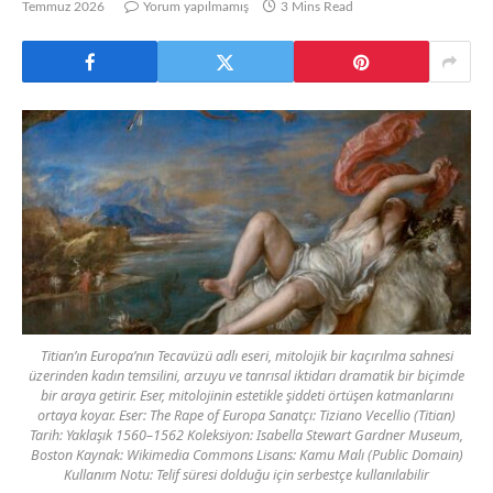
Temmuz 2026
Yorum yapılmamış
3 Mins Read
Titian’ın Europa’nın Tecavüzü adlı eseri, mitolojik bir kaçırılma sahnesi
üzerinden kadın temsilini, arzuyu ve tanrısal iktidarı dramatik bir biçimde
bir araya getirir. Eser, mitolojinin estetikle şiddeti örtüşen katmanlarını
ortaya koyar. Eser: The Rape of Europa Sanatçı: Tiziano Vecellio (Titian)
Tarih: Yaklaşık 1560–1562 Koleksiyon: Isabella Stewart Gardner Museum,
Boston Kaynak: Wikimedia Commons Lisans: Kamu Malı (Public Domain)
Kullanım Notu: Telif süresi dolduğu için serbestçe kullanılabilir