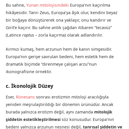
Bu sahne,
Yunan mitolojisindeki
Europa’nın kaçırılma
hikâyesidir. Tanrı Zeus, Europa’ya âşık olur, kendini beyaz
bir boğaya dönüştürerek ona yaklaşır, onu kandırır ve
Girit’e kaçırır. Bu sahne antik çağdan itibaren “tecavüz”
(Latince
raptus
– zorla kaçırma) olarak adlandırılır.
Kırmızı kumaş, hem arzunun hem de kanın simgesidir.
Europa’nın geriye savrulan bedeni, hem estetik hem de
dramatik biçimde “direnmeye çalışan arzu”nun
ikonografisine örnektir.
c. İkonolojik Düzey
Eser,
Rönesans
sonrası erotizmin mitoloji aracılığıyla
yeniden meşrulaştırıldığı bir dönemin ürünüdür. Ancak
burada yalnızca erotizm değil, aynı zamanda
mitolojik
şiddetin estetikleştirilmesi
söz konusudur. Europa’nın
bedeni yalnızca arzunun nesnesi değil,
tanrısal şiddetin ve