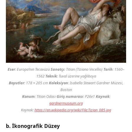
Eser
:
Europa’nın Tecavüzü
Sanatçı
: Titian (Tiziano Vecellio)
Tarih
: 1560–
1562
Teknik
: Tuval üzerine yağlıboya
Boyutlar
: 178 × 205 cm
Koleksiyon
: Isabella Stewart Gardner Müzesi,
Boston
Konum
: Titian Odası
Giriş numarası
: P26e1
Kaynak
:
gardnermuseum.org
Kaynak:
https://en.wikipedia.org/wiki/File:Tizian_085.jpg
b. İkonografik Düzey