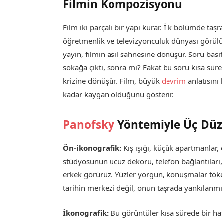
Filmin Kompozisyonu
Film iki parçalı bir yapı kurar. İlk bölümde taşra
öğretmenlik ve televizyonculuk dünyası görülür
yayın, filmin asıl sahnesine dönüşür. Soru bas
sokağa çıktı, sonra mı? Fakat bu soru kısa süre
krizine dönüşür. Film, büyük
devrim
anlatısını
kadar kaygan olduğunu gösterir.
Panofsky
Yöntemiyle Üç Düze
Ön-ikonografik:
Kış ışığı, küçük apartmanlar,
stüdyosunun ucuz dekoru, telefon bağlantıları,
erkek görürüz. Yüzler yorgun, konuşmalar töke
tarihin merkezi değil, onun taşrada yankılanmı
İkonografik:
Bu görüntüler kısa sürede bir haf