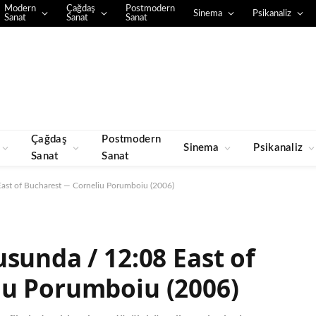
Modern
Çağdaş
Postmodern
Sinema
Psikanaliz
Sanat
Sanat
Sanat
Çağdaş
Postmodern
Sinema
Psikanaliz
Sanat
Sanat
ast of Bucharest — Corneliu Porumboiu (2006)
sunda / 12:08 East of
iu Porumboiu (2006)