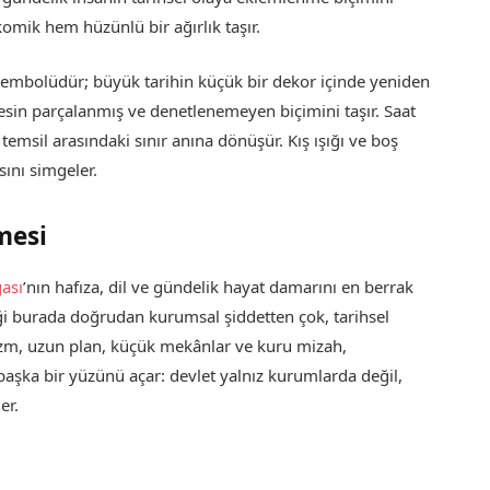
 komik hem hüzünlü bir ağırlık taşır.
sembolüdür; büyük tarihin küçük bir dekor içinde yeniden
esin parçalanmış ve denetlenemeyen biçimini taşır. Saat
 temsil arasındaki sınır anına dönüşür. Kış ışığı ve boş
ını simgeler.
mesi
ası
’nın hafıza, dil ve gündelik hayat damarını en berrak
liği burada doğrudan kurumsal şiddetten çok, tarihsel
lizm, uzun plan, küçük mekânlar ve kuru mizah,
aşka bir yüzünü açar: devlet yalnız kurumlarda değil,
er.