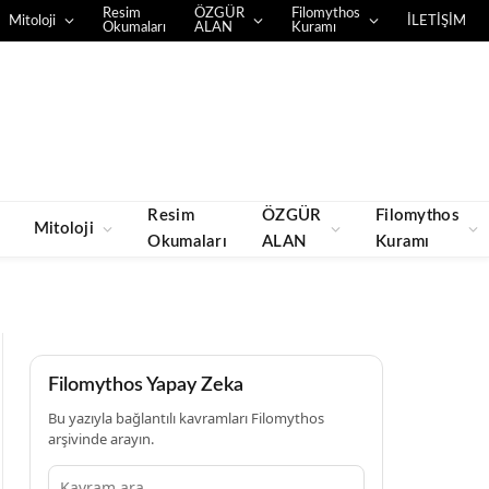
Resim
ÖZGÜR
Filomythos
Mitoloji
İLETİŞİM
Okumaları
ALAN
Kuramı
Resim
ÖZGÜR
Filomythos
Mitoloji
Okumaları
ALAN
Kuramı
Filomythos Yapay Zeka
Bu yazıyla bağlantılı kavramları Filomythos
arşivinde arayın.