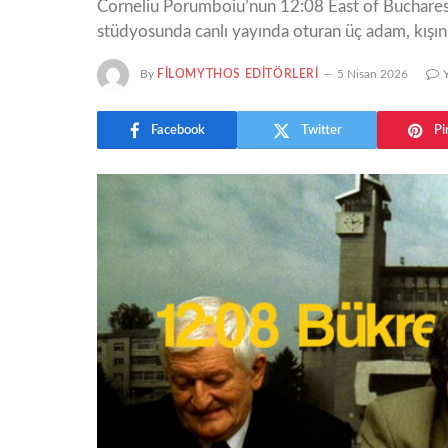
Corneliu Porumboiu’nun 12:08 East of Bucharest 
stüdyosunda canlı yayında oturan üç adam, kışın s
By
FILOMYTHOS EDITÖRLERI
5 Nisan 2026
Facebook
Twitter
Pi