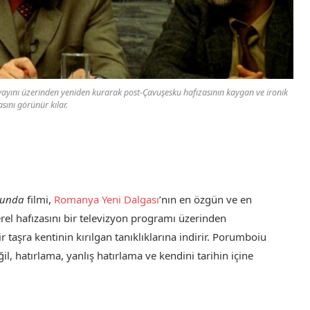
yayını üzerinden yeniden kurarak post-Çavuşesku hafızasının kaygan ve ironik
sını görünür kılar.
sunda
filmi,
Romanya Yeni Dalgası
’nın en özgün ve en
erel hafızasını bir televizyon programı üzerinden
ir taşra kentinin kırılgan tanıklıklarına indirir. Porumboiu
, hatırlama, yanlış hatırlama ve kendini tarihin içine