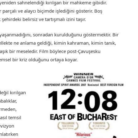
n yeniden sahnelendiği kırılgan bir mahkeme gibidir.
parçalı ve alaycı biçimde işlediğini gösterir. Boş
hirdeki belirsiz ve tartışmalı izini taşır.
ız yaşanmadığını, sonradan kurulduğunu göstermektir. Bir
ellekte ne anlama geldiği, kimin kahraman, kimin tanık,
şık bir meseledir. Film böylece post-Çavuşesku
lemsel bir kriz olduğunu ortaya koyar.
eğil kırılgan
alıklar,
ermeden,
asıl temsil
evizyon
nlatırken