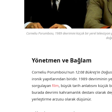
Corneliu Porumboiu, 1989 devrimini küçük bir yerel televizyon 
doğa
Yönetmen ve Bağlam
Corneliu Porumboiu’nun
12:08 Bükreş’in Doğu
ironik yapıtlarından biridir. 1989 devriminin y
sorgulayan
film
, büyük tarih anlatısını küçük b
burada devrimi kahramanlık destanı olarak değil
yerleştirme arzusu olarak düşünür.