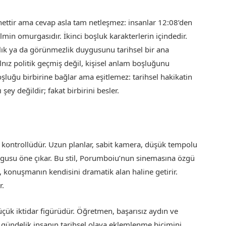
 nettir ama cevap asla tam netleşmez: insanlar 12:08’den
ilmin omurgasıdır. İkinci boşluk karakterlerin içindedir.
ızlık ya da görünmezlik duygusunu tarihsel bir ana
nız politik geçmiş değil, kişisel anlam boşluğunu
şluğu birbirine bağlar ama eşitlemez: tarihsel hakikatin
şey değildir; fakat birbirini besler.
e kontrollüdür. Uzun planlar, sabit kamera, düşük tempolu
ygusu öne çıkar. Bu stil, Porumboiu’nun sinemasına özgü
z, konuşmanın kendisini dramatik alan haline getirir.
r.
çük iktidar figürüdür. Öğretmen, başarısız aydın ve
se gündelik insanın tarihsel olaya eklemlenme biçimini