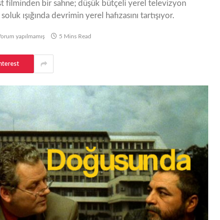
filminden bir sahne; düşük bütçeli yerel televizyon
oluk ışığında devrimin yerel hafızasını tartışıyor.
Yorum yapılmamış
5 Mins Read
nterest