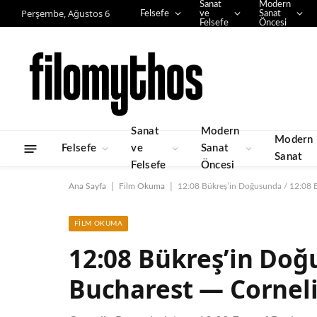
Sanat
Modern
Perşembe, Ağustos 6
Felsefe
ve
Sanat
Felsefe
Öncesi
Sanat
Modern
Modern
Felsefe
ve
Sanat
Sanat
Felsefe
Öncesi
|
|
Ana Sayfa
Film Okuma
12:08 Bükreş’in Doğusunda / 12:08 E
FILM OKUMA
12:08 Bükreş’in Doğu
Bucharest — Cornel