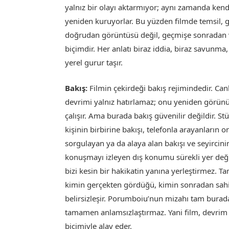
yalnız bir olayı aktarmıyor; aynı zamanda kend
yeniden kuruyorlar. Bu yüzden filmde temsil, 
doğrudan görüntüsü değil, geçmişe sonradan 
biçimdir. Her anlatı biraz iddia, biraz savunma,
yerel gurur taşır.
Bakış:
Filmin çekirdeği bakış rejimindedir. Canl
devrimi yalnız hatırlamaz; onu yeniden görün
çalışır. Ama burada bakış güvenilir değildir. S
kişinin birbirine bakışı, telefonla arayanların on
sorgulayan ya da alaya alan bakışı ve seyircin
konuşmayı izleyen dış konumu sürekli yer değiş
bizi kesin bir hakikatin yanına yerleştirmez. Ta
kimin gerçekten gördüğü, kimin sonradan sahip 
belirsizleşir. Porumboiu’nun mizahı tam burada ç
tamamen anlamsızlaştırmaz. Yani film, devrim 
biçimiyle alay eder.