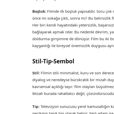
Boşluk:
Filmde ilk boşluk yapısaldır. Soru çok
önce mi sokağa çıktı, sonra mı? Bu belirsizlik f
Her biri kendi hayatındaki yetersizlik, başarıs
bağlayarak aşmak ister. Bu nedenle devrim, yal
doldurma girişimine de dönüşür. Film bu iki bo
kayganlığı ile bireysel önemsizlik duygusu aynı 
Stil-Tip-Sembol
Stil:
Filmin stili minimalist, kuru ve son derec
diyalog ve neredeyse bürokratik bir mizah du
kavramsal açıklığı taşır: film olayları büyütme
Mizah burada rahatlatıcı değil, çözündürücüdü
Tip:
Televizyon sunucusu yerel kamusallığın kü
gecikmiş tanık tipi olarak belirir. Yaşlı adam i