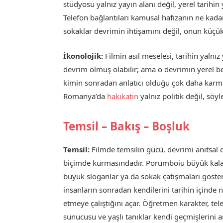
stüdyosu yalnız yayın alanı değil, yerel tarihi
Telefon bağlantıları kamusal hafızanın ne kadar 
sokaklar devrimin ihtişamını değil, onun küçük şe
İkonolojik:
Filmin asıl meselesi, tarihin yaln
devrim olmuş olabilir; ama o devrimin yerel b
kimin sonradan anlatıcı olduğu çok daha karma
Romanya’da
hakikatin
yalnız politik değil, söy
Temsil – Bakış – Boşluk
Temsil:
Filmde temsilin gücü, devrimi anıtsal d
biçimde kurmasındadır. Porumboiu büyük kalab
büyük sloganlar ya da sokak çatışmaları göst
insanların sonradan kendilerini tarihin içinde n
etmeye çalıştığını açar. Öğretmen karakter, tel
sunucusu ve yaşlı tanıklar kendi geçmişlerini a