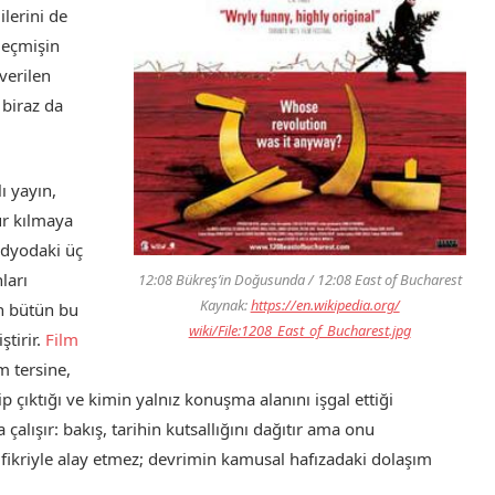
ilerini de
geçmişin
verilen
 biraz da
ı yayın,
ür kılmaya
tüdyodaki üç
ları
12:08 Bükreş’in Doğusunda / 12:08 East of Bucharest
Kaynak:
https://en.wikipedia.org/
in bütün bu
wiki/File:1208_East_of_Bucharest.jpg
tirir.
Film
m tersine,
çıktığı ve kimin yalnız konuşma alanını işgal ettiği
alışır: bakış, tarihin kutsallığını dağıtır ama onu
fikriyle alay etmez; devrimin kamusal hafızadaki dolaşım