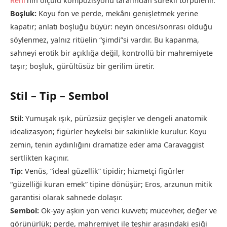
Reni
’nin ölçülü kompozisyonu tarafından sürekli törpülenir.
Boşluk:
Koyu fon ve perde, mekânı genişletmek yerine
kapatır; anlatı boşluğu büyür: neyin öncesi/sonrası olduğu
söylenmez, yalnız ritüelin “şimdi”si vardır. Bu kapanma,
sahneyi erotik bir açıklığa değil, kontrollü bir mahremiyete
taşır; boşluk, gürültüsüz bir gerilim üretir.
Stil – Tip – Sembol
Stil:
Yumuşak ışık, pürüzsüz geçişler ve dengeli anatomik
idealizasyon; figürler heykelsi bir sakinlikle kurulur. Koyu
zemin, tenin aydınlığını dramatize eder ama Caravaggist
sertlikten kaçınır.
Tip:
Venüs, “ideal güzellik” tipidir; hizmetçi figürler
“güzelliği kuran emek” tipine dönüşür; Eros, arzunun mitik
garantisi olarak sahnede dolaşır.
Sembol:
Ok-yay aşkın yön verici kuvveti; mücevher, değer ve
görünürlük; perde, mahremiyet ile teşhir arasındaki eşiği