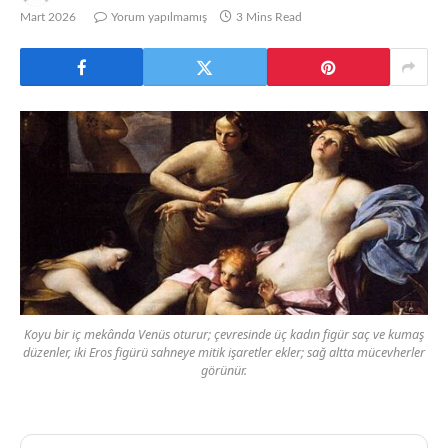
Mart 2026
Yorum yapılmamış
3 Mins Read
Koyu bir iç mekânda Venüs oturur; çevresinde üç kadın figür saç ve kumaş
düzenler, iki Eros figürü sahneye mitik işaretler ekler; sağ altta mücevherler
görünür.