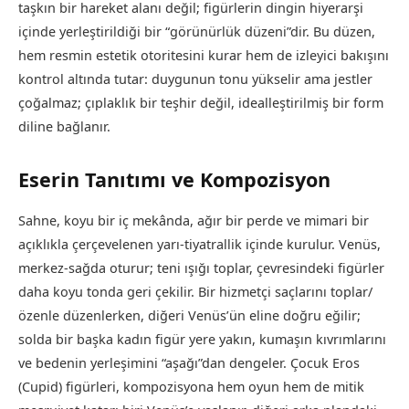
taşkın bir hareket alanı değil; figürlerin dingin hiyerarşi
içinde yerleştirildiği bir “görünürlük düzeni”dir. Bu düzen,
hem resmin estetik otoritesini kurar hem de izleyici bakışını
kontrol altında tutar: duygunun tonu yükselir ama jestler
çoğalmaz; çıplaklık bir teşhir değil, idealleştirilmiş bir form
diline bağlanır.
Eserin Tanıtımı ve Kompozisyon
Sahne, koyu bir iç mekânda, ağır bir perde ve mimari bir
açıklıkla çerçevelenen yarı-tiyatrallik içinde kurulur. Venüs,
merkez-sağda oturur; teni ışığı toplar, çevresindeki figürler
daha koyu tonda geri çekilir. Bir hizmetçi saçlarını toplar/
özenle düzenlerken, diğeri Venüs’ün eline doğru eğilir;
solda bir başka kadın figür yere yakın, kumaşın kıvrımlarını
ve bedenin yerleşimini “aşağı”dan dengeler. Çocuk Eros
(Cupid) figürleri, kompozisyona hem oyun hem de mitik