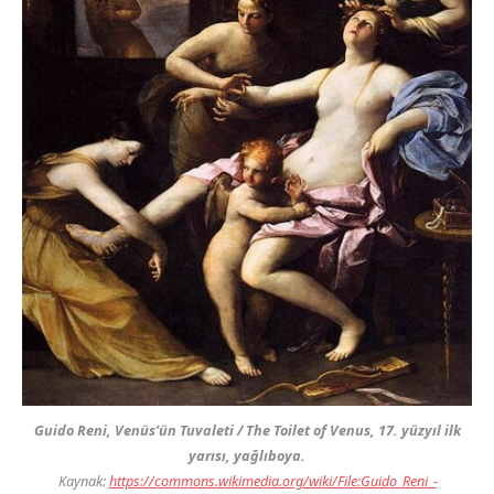
Guido Reni,
Venüs’ün Tuvaleti / The Toilet of Venus
, 17. yüzyıl ilk
yarısı, yağlıboya.
Kaynak:
https://commons.wikimedia.org/wiki/File:Guido_Reni_-