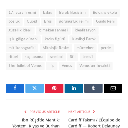
17. yüzyıl resmi
bakış
Barok klasisizm
Bologna ekolü
boşluk
Cupid
Eros
görünürlük rejimi
Guido Reni
güzellik ideali
iç mekân sahnesi
idealizasyon
ışık-gölge düzeni
kadın figürü
klasikçi Barok
mit ikonografisi
Mitolojik Resim
mücevher
perde
ritüel
saç tarama
sembol
Stil
temsil
The Toilet of Venus
Tip
Venüs
Venüs’ün Tuvaleti
Facebook
Twitter
Pinterest
LinkedIn
Tumblr
Email
PREVIOUS ARTICLE
NEXT ARTICLE
İbn Rüşd’de Mantık:
Cardiff Takımı / L’Équipe de
Yöntem, Kıyas ve Burhan
Cardiff — Robert Delaunay