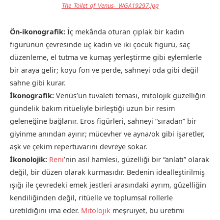
The_Toilet_of_Venus
-_WGA19297.jpg
Ön-ikonografik:
İç mekânda oturan çıplak bir kadın
figürünün çevresinde üç kadın ve iki çocuk figürü, saç
düzenleme, el tutma ve kumaş yerleştirme gibi eylemlerle
bir araya gelir; koyu fon ve perde, sahneyi oda gibi değil
sahne gibi kurar.
İkonografik:
Venüs’ün tuvaleti teması, mitolojik güzelliğin
gündelik bakım ritüeliyle birleştiği uzun bir resim
geleneğine bağlanır. Eros figürleri, sahneyi “sıradan” bir
giyinme anından ayırır; mücevher ve ayna/ok gibi işaretler,
aşk ve çekim repertuvarını devreye sokar.
İkonolojik:
Reni
’nin asıl hamlesi, güzelliği bir “anlatı” olarak
değil, bir düzen olarak kurmasıdır. Bedenin idealleştirilmiş
ışığı ile çevredeki emek jestleri arasındaki ayrım, güzelliğin
kendiliğinden değil, ritüelle ve toplumsal rollerle
üretildiğini ima eder.
Mitolojik
meşruiyet, bu üretimi