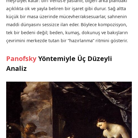
meşruiyet katar: biri Venüs’e yaslanır, diğeri arka plandaki
açıklıkta ok ve yayla beliren bir işaret gibi durur. Sağ altta
küçük bir masa üzerinde mücevher/aksesuarlar, sahnenin
maddi dünyasını sessizce ilan eder. Böylece kompozisyon,
tek bir bedeni değil; beden, kumaş, dokunuş ve bakışların
çevrimini merkezde tutan bir “hazırlanma” ritmini gösterir.
Panofsky
Yöntemiyle Üç Düzeyli
Analiz