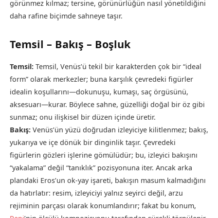
görünmez kılmaz; tersine, görünürlüğün nasıl yönetildiğini
daha rafine biçimde sahneye taşır.
Temsil – Bakış – Boşluk
Temsil:
Temsil, Venüs’ü tekil bir karakterden çok bir “ideal
form” olarak merkezler; buna karşılık çevredeki figürler
idealin koşullarını—dokunuşu, kumaşı, saç örgüsünü,
aksesuarı—kurar. Böylece sahne, güzelliği doğal bir öz gibi
sunmaz; onu ilişkisel bir düzen içinde üretir.
Bakış:
Venüs’ün yüzü doğrudan izleyiciye kilitlenmez; bakış,
yukarıya ve içe dönük bir dinginlik taşır. Çevredeki
figürlerin gözleri işlerine gömülüdür; bu, izleyici bakışını
“yakalama” değil “tanıklık” pozisyonuna iter. Ancak arka
plandaki Eros’un ok-yay işareti, bakışın masum kalmadığını
da hatırlatır: resim, izleyiciyi yalnız seyirci değil, arzu
rejiminin parçası olarak konumlandırır; fakat bu konum,