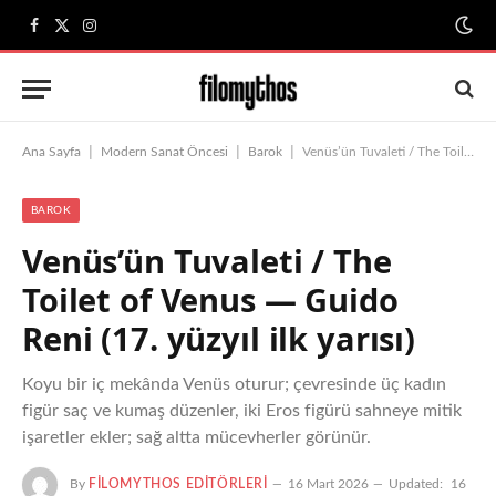
Facebook
X
Instagram
(Twitter)
|
|
|
Ana Sayfa
Modern Sanat Öncesi
Barok
Venüs’ün Tuvaleti / The Toilet of Venus — Guido Reni (17. yüzyıl ilk yarısı)
BAROK
Venüs’ün Tuvaleti / The
Toilet of Venus — Guido
Reni (17. yüzyıl ilk yarısı)
Koyu bir iç mekânda Venüs oturur; çevresinde üç kadın
figür saç ve kumaş düzenler, iki Eros figürü sahneye mitik
işaretler ekler; sağ altta mücevherler görünür.
By
FILOMYTHOS EDITÖRLERI
16 Mart 2026
Updated:
16