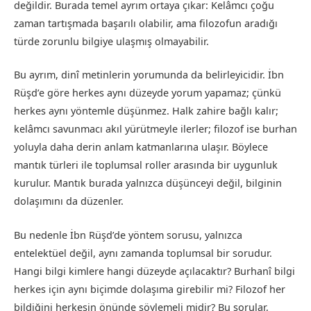
değildir. Burada temel ayrım ortaya çıkar: Kelâmcı çoğu
zaman tartışmada başarılı olabilir, ama filozofun aradığı
türde zorunlu bilgiye ulaşmış olmayabilir.
Bu ayrım, dinî metinlerin yorumunda da belirleyicidir. İbn
Rüşd’e göre herkes aynı düzeyde yorum yapamaz; çünkü
herkes aynı yöntemle düşünmez. Halk zahire bağlı kalır;
kelâmcı savunmacı akıl yürütmeyle ilerler; filozof ise burhan
yoluyla daha derin anlam katmanlarına ulaşır. Böylece
mantık türleri ile toplumsal roller arasında bir uygunluk
kurulur. Mantık burada yalnızca düşünceyi değil, bilginin
dolaşımını da düzenler.
Bu nedenle İbn Rüşd’de yöntem sorusu, yalnızca
entelektüel değil, aynı zamanda toplumsal bir sorudur.
Hangi bilgi kimlere hangi düzeyde açılacaktır? Burhanî bilgi
herkes için aynı biçimde dolaşıma girebilir mi? Filozof her
bildiğini herkesin önünde söylemeli midir? Bu sorular,