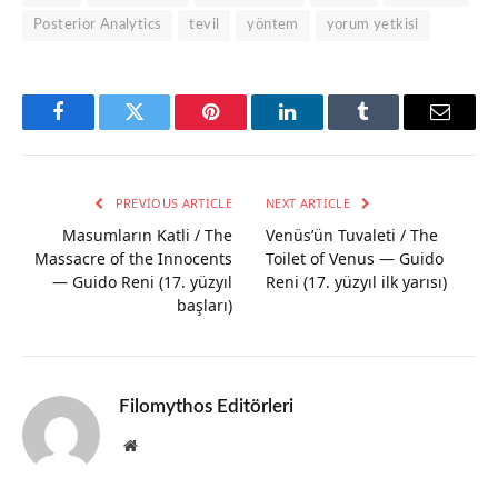
Posterior Analytics
tevil
yöntem
yorum yetkisi
Facebook
Twitter
Pinterest
LinkedIn
Tumblr
Email
PREVIOUS ARTICLE
NEXT ARTICLE
Masumların Katli / The
Venüs’ün Tuvaleti / The
Massacre of the Innocents
Toilet of Venus — Guido
— Guido Reni (17. yüzyıl
Reni (17. yüzyıl ilk yarısı)
başları)
Filomythos Editörleri
Website