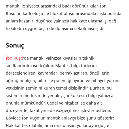
mantık ile siyaset arasındaki bağı görünür kılar. İbn
Rüşd’ün kadı oluşu ile filozof oluşu arasındaki ilişki burada
anlam kazanır: düşünce yalnızca hakikate ulaşma işi değil,
hakikatin uygun biçimde dolaşıma sokulması işidir.
Sonuç
İbn Rüşd
’de mantık, yalnızca kıyasların teknik
sınıflandırılması değildir. Mantık, bilgi türlerini
derecelendiren, kavramları berraklaştıran, öncüllerin
ağırlığını ölçen, bilim ile polemiği ayıran ve nihayet yorum
yetkisinin zeminini kuran temel disiplindir. Burhan, bu
sistemin merkezinde yer alır; çünkü kesin bilgi yalnızca
onunla mümkündür. Cedel ve hitabet ise daha alt
düzeylerde, fakat yine de vazgeçilmez işlevler üstlenir.
Böylece İbn Rüşd’ün mantık anlayışı bize şunu gösterir:
Hakikat tek olabilir, ama ona ulaşan yollar aynı güçte