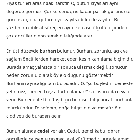
kıyas türleri arasındaki farktır. O, bütün kıyasları aynı
değerde görmez. Çünkü sonuç ne kadar parlak görünürse
görünsün, ona götüren yol zayıfsa bilgi de zayıftır. Bu
yüzden mantıksal süreçleri ayırırken asıl ölçütü biçimden
çok öncüllerin epistemik niteliğinde arar.
En üst düzeyde
burhan
bulunur. Burhan, zorunlu, açık ve
sağlam öncüllerden hareket eden kesin kanıtlama biçimidir.
Burada amaç yalnızca bir sonuca ulaşmak değil, sonucun
neden zorunlu olarak öyle olduğunu göstermektir.
Burhanın ayrıcalığı tam buradadır: O, “şu böyledir” demekle
yetinmez; “neden başka türlü olamaz?” sorusuna da cevap
verir. Bu nedenle İbn Rüşd için bilimsel bilgi ancak burhanla
mümkündür. Felsefenin, doğa bilgisinin ve metafiziğin
ciddiyeti de buradan gelir.
Bunun altında
cedel
yer alır. Cedel, genel kabul gören
öncüllerle çalışan tartışmacı akıl yürütmedir. Burada amaç