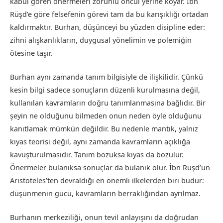
kabul gören önermeleri zorunlu öncül yerine koyar. İbn
Rüşd’e göre felsefenin görevi tam da bu karışıklığı ortadan
kaldırmaktır. Burhan, düşünceyi bu yüzden disipline eder:
zihni alışkanlıkların, duygusal yönelimin ve polemiğin
ötesine taşır.
Burhan aynı zamanda tanım bilgisiyle de ilişkilidir. Çünkü
kesin bilgi sadece sonuçların düzenli kurulmasına değil,
kullanılan kavramların doğru tanımlanmasına bağlıdır. Bir
şeyin ne olduğunu bilmeden onun neden öyle olduğunu
kanıtlamak mümkün değildir. Bu nedenle mantık, yalnız
kıyas teorisi değil, aynı zamanda kavramların açıklığa
kavuşturulmasıdır. Tanım bozuksa kıyas da bozulur.
Önermeler bulanıksa sonuçlar da bulanık olur. İbn Rüşd’ün
Aristoteles’ten devraldığı en önemli ilkelerden biri budur:
düşünmenin gücü, kavramların berraklığından ayrılmaz.
Burhanın merkeziliği, onun tevil anlayışını da doğrudan