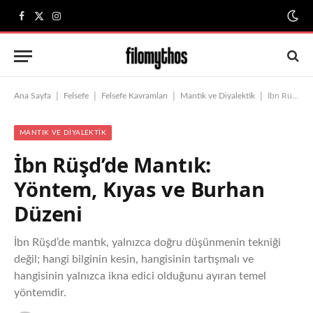
Facebook
X
Instagram
(Twitter)
|
|
|
|
Ana Sayfa
Felsefe
Felsefe Kavramları
Mantık ve Diyalektik
İbn Rüşd’de Mantık: Yöntem, Kıyas ve Burhan Düzeni
MANTIK VE DIYALEKTIK
İbn Rüşd’de Mantık:
Yöntem, Kıyas ve Burhan
Düzeni
İbn Rüşd’de mantık, yalnızca doğru düşünmenin tekniği
değil; hangi bilginin kesin, hangisinin tartışmalı ve
hangisinin yalnızca ikna edici olduğunu ayıran temel
yöntemdir.