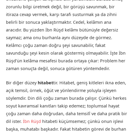
zorunlu bilgi üretmek değil, bir görüşü savunmak, bir
itiraza cevap vermek, karşı tarafı susturmak ya da zihni
belirli bir sonuca yaklaştırmaktır. Cedel, kelâmın ana
aracıdır. Bu yüzden İbn Rüşd kelâmı bütünüyle değersiz
saymaz; ama onu burhanla aynı düzeyde de görmez.
Kelâmcı çoğu zaman doğru şeyi savunabilir, fakat
savunduğu şeyi kesin olarak göstermiş olmayabilir. İşte İbn
Rüşd’ün kelâma mesafesi burada ortaya çıkar: Problem her
zaman sonuçta değil, sonuca götüren yöntemdedir.
Bir diğer düzey
hitabet
tir. Hitabet, geniş kitleleri ikna eden,
açık temsil, örnek, öğüt ve yönlendirme yoluyla işleyen
söylemdir. Din dili çoğu zaman burada çalışır. Çünkü herkes
soyut kavramsal kanıtları takip edemez; toplumsal hayat
çoğu zaman daha doğrudan, daha temsilî ve daha pratik bir
dil ister.
İbn Rüşd
hitabeti küçümsemez; çünkü onun işlevi
başka, muhatabı başkadır. Fakat hitabetin görevi de burhan