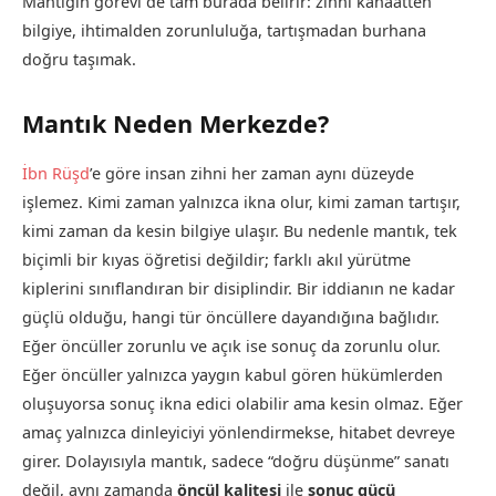
Mantığın görevi de tam burada belirir: zihni kanaatten
bilgiye, ihtimalden zorunluluğa, tartışmadan burhana
doğru taşımak.
Mantık Neden Merkezde?
İbn Rüşd
’e göre insan zihni her zaman aynı düzeyde
işlemez. Kimi zaman yalnızca ikna olur, kimi zaman tartışır,
kimi zaman da kesin bilgiye ulaşır. Bu nedenle mantık, tek
biçimli bir kıyas öğretisi değildir; farklı akıl yürütme
kiplerini sınıflandıran bir disiplindir. Bir iddianın ne kadar
güçlü olduğu, hangi tür öncüllere dayandığına bağlıdır.
Eğer öncüller zorunlu ve açık ise sonuç da zorunlu olur.
Eğer öncüller yalnızca yaygın kabul gören hükümlerden
oluşuyorsa sonuç ikna edici olabilir ama kesin olmaz. Eğer
amaç yalnızca dinleyiciyi yönlendirmekse, hitabet devreye
girer. Dolayısıyla mantık, sadece “doğru düşünme” sanatı
değil, aynı zamanda
öncül kalitesi
ile
sonuç gücü