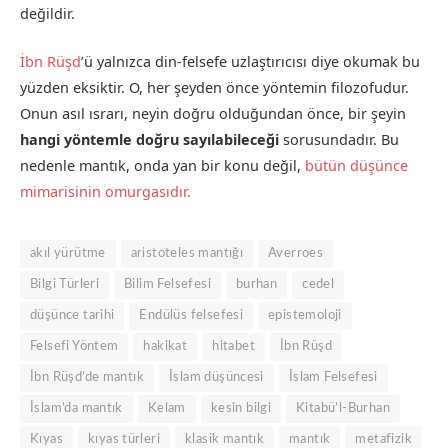
değildir.
İbn Rüşd
’ü yalnızca din-felsefe uzlaştırıcısı diye okumak bu
yüzden eksiktir. O, her şeyden önce yöntemin filozofudur.
Onun asıl ısrarı, neyin doğru olduğundan önce, bir şeyin
hangi yöntemle doğru sayılabileceği
sorusundadır. Bu
nedenle mantık, onda yan bir konu değil,
bütün düşünce
mimarisinin omurgasıdır.
akıl yürütme
aristoteles mantığı
Averroes
Bilgi Türleri
Bilim Felsefesi
burhan
cedel
düşünce tarihi
Endülüs felsefesi
epistemoloji
Felsefi Yöntem
hakikat
hitabet
İbn Rüşd
İbn Rüşd’de mantık
İslam düşüncesi
İslam Felsefesi
İslam’da mantık
Kelam
kesin bilgi
Kitabü’l-Burhan
Kıyas
kıyas türleri
klasik mantık
mantık
metafizik