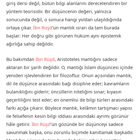
giriş dersi değil, bütün bilgi alanlarını derecelendiren bir
yöntem teorisidir. Bir düşüncenin değeri, yalnızca
sonucunda değil, o sonuca hangi yoldan ulaşıldığında
ortaya çıkar.
İbn Rüşd
’ün mantık ısrarı da tam burada
başlar: Her doğru gibi görünen hüküm aynı epistemik
ağırlığa sahip değildir.
Bu bakımdan
İbn Rüşd
, Aristoteles mantığını sadece
aktaran bir şarih değildir. O, mantığı İslam düşüncesi içinde
yeniden işlevlendiren bir filozoftur. Onun açısından mantık,
dil ile düşünce arasındaki bağı disipline eder; kavramların
bulanıklığını giderir; öncüllerin niteliğini sınar; kıyasın
geçerliliğini test eder; en önemlisi de bilgi türleri arasındaki
farkı açığa çıkarır. Böylece mantık, kelâmın tartışmacı yapısı
ile felsefenin kesin bilgi iddiası arasındaki ayrımı görünür
hâle getirir.
İbn Rüşd
’ün gözünde bir düşünceyi sadece
savunmak başka, onu zorunlu biçimde kanıtlamak başkadır.