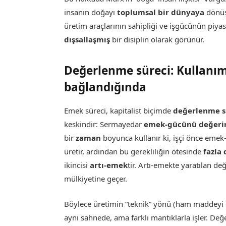
insanın doğayı
toplumsal bir dünyaya
dönüş
üretim araçlarının sahipliği ve işgücünün piyas
dışsallaşmış
bir disiplin olarak görünür.
Değerlenme süreci: Kullanım
bağlandığında
Emek süreci, kapitalist biçimde
değerlenme s
keskindir: Sermayedar
emek-gücünü değerin
bir
zaman
boyunca kullanır ki, işçi önce em
üretir, ardından bu gerekliliğin ötesinde
fazla
ikincisi
artı-emek
tir. Artı-emekte yaratılan d
mülkiyetine geçer.
Böylece üretimin “teknik” yönü (ham maddeyi 
aynı sahnede, ama farklı mantıklarla işler. D