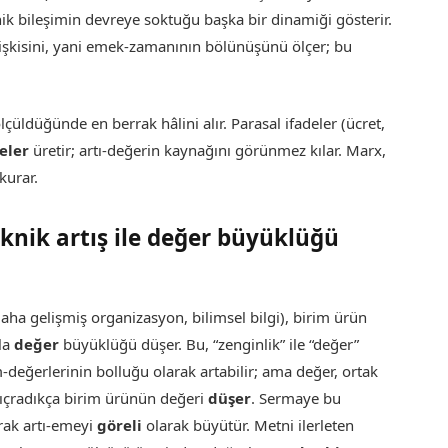
ik bileşimin devreye soktuğu başka bir dinamiği gösterir.
lişkisini, yani emek-zamanının bölünüşünü ölçer; bu
çüldüğünde en berrak hâlini alır. Parasal ifadeler (ücret,
eler
üretir; artı-değerin kaynağını görünmez kılar. Marx,
kurar.
eknik artış ile değer büyüklüğü
aha gelişmiş organizasyon, bilimsel bilgi), birim ürün
yla
değer
büyüklüğü düşer. Bu, “zenginlik” ile “değer”
m-değerlerinin bolluğu olarak artabilir; ama değer, ortak
sıçradıkça birim ürünün değeri
düşer
. Sermaye bu
arak artı-emeyi
göreli
olarak büyütür. Metni ilerleten