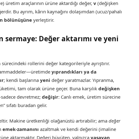
) üretim araçlarının ürüne aktardığı değer,
v
(değişken
ğerdir. Bu ayrım, kârın kaynağını dolaşımdan (ucuz/pahalı
n bölünüşüne
yerleştirir.
n sermaye: Değer aktarımı ve yeni
recindeki rollerini değer kategorileriyle ayrıştırır.
, hammaddeler—üretimde
yıprandıkları ya da
ır
; kendi başlarına
yeni
değer yaratmazlar. Yıpranma,
etimi, tam olarak ürüne geçer. Buna karşılık
değişken
—sadece devretmez;
değişir
: Canlı emek, üretim sürecine
n” sıfatı buradan gelir.
ltir. Makine üretkenliği olağanüstü artırabilir; ama
değer
en
emek-zamanını
azaltmak ve kendi değerini (imaline
rüne aktarmaktır. Değeri büyüten, yalnızca
yaşayan