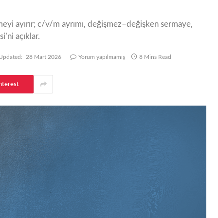
nmeyi ayırır; c/v/m ayrımı, değişmez–değişken sermaye,
ni açıklar.
Updated:
28 Mart 2026
Yorum yapılmamış
8 Mins Read
nterest