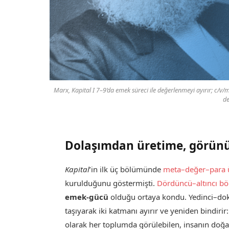
Marx, Kapital I 7–9’da emek süreci ile değerlenmeyi ayırır; c/
de
Dolaşımdan üretime, görünü
Kapital
’in ilk üç bölümünde
meta–değer–para 
kurulduğunu göstermişti.
Dördüncü–altıncı b
emek-gücü
olduğu ortaya kondu. Yedinci–dok
taşıyarak iki katmanı ayırır ve yeniden bindirir
olarak her toplumda görülebilen, insanın doğa