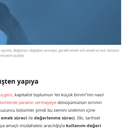
v/m ayrımı, değişmez–değişken sermaye, gerekli emek–artı-emek ve m/v ‘sömürü
recesi’ni açıklar.
şten yapıya
üçgeni,
kapitalist toplumun “en küçük birimi”nin nasıl
ölümlerde paranın sermayeye
dönüşümünün sırrının
uzuncu bölümler şimdi bu zemini üretimin içine
:
emek süreci
ile
değerlenme süreci
. İlki, tarihsel
ya amaçlı müdahalesi aracılığıyla
kullanım-değeri