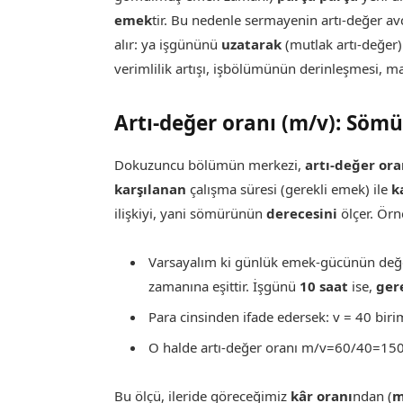
emek
tir. Bu nedenle sermayenin artı-değer av
alır: ya işgününü
uzatarak
(mutlak artı-değer
verimlilik artışı, işbölümünün derinleşmesi, m
Artı-değer oranı (m/v): Söm
Dokuzuncu bölümün merkezi,
artı-değer ora
karşılanan
çalışma süresi (gerekli emek) ile
k
ilişkiyi, yani sömürünün
derecesini
ölçer. Örn
Varsayalım ki günlük emek-gücünün değ
zamanına eşittir. İşgünü
10 saat
ise,
ger
Para cinsinden ifade edersek: v = 40 biri
O halde artı-değer oranı m/v=60/40=1
Bu ölçü, ileride göreceğimiz
kâr oranı
ndan (
m