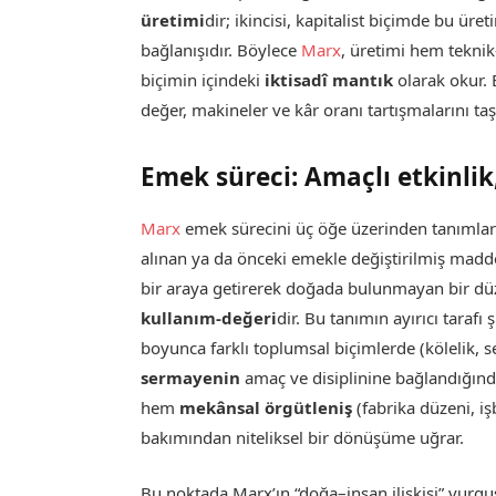
üretimi
dir; ikincisi, kapitalist biçimde bu üre
bağlanışıdır. Böylece
Marx
, üretimi hem teknik
biçimin içindeki
iktisadî mantık
olarak okur. B
değer, makineler ve kâr oranı tartışmalarını taş
Emek süreci: Amaçlı etkinli
Marx
emek sürecini üç öğe üzerinden tanımla
alınan ya da önceki emekle değiştirilmiş madd
bir araya getirerek doğada bulunmayan bir düze
kullanım-değeri
dir. Bu tanımın ayırıcı tarafı
boyunca farklı toplumsal biçimlerde (kölelik, se
sermayenin
amaç ve disiplinine bağlandığı
hem
mekânsal örgütleniş
(fabrika düzeni, 
bakımından niteliksel bir dönüşüme uğrar.
Bu noktada Marx’ın “doğa–insan ilişkisi” vurgus