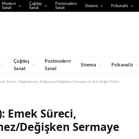
Modern
Çağdaş
Postmodern
Sinema
Psikanaliz
Sanat
Sanat
Sanat
Çağdaş
Postmodern
Sinema
Psikanaliz
Sanat
Sanat
Emek Süreci, Değerlenme, Değişmez/Değişken Sermaye ve Artı-Değer Oranı
): Emek Süreci,
mez/Değişken Sermaye