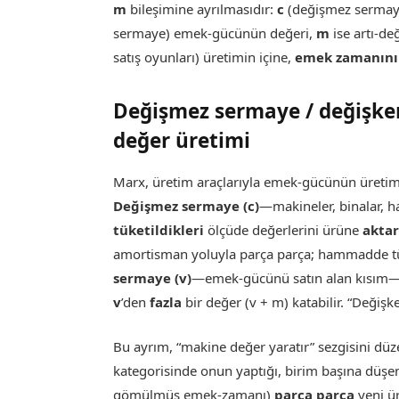
m
bileşimine ayrılmasıdır:
c
(değişmez sermaye
sermaye) emek-gücünün değeri,
m
ise artı-de
satış oyunları) üretimin içine,
emek zamanını
Değişmez sermaye / değişke
değer üretimi
Marx, üretim araçlarıyla emek-gücünün üretim sü
Değişmez sermaye (c)
—makineler, binalar
tüketildikleri
ölçüde değerlerini ürüne
aktar
amortisman yoluyla parça parça; hammadde tük
sermaye (v)
—emek-gücünü satın alan kısım
v
’den
fazla
bir değer (v + m) katabilir. “Değişke
Bu ayrım, “makine değer yaratır” sezgisini düze
kategorisinde onun yaptığı, birim başına düş
gömülmüş emek-zamanı)
parça parça
yeni ü