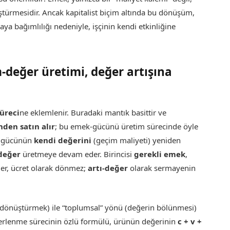
türmesidir. Ancak kapitalist biçim altında bu dönüşüm,
aya bağımlılığı nedeniyle, işçinin kendi etkinliğine
-değer üretimi, değer artışına
üreci
ne eklemlenir. Buradaki mantık basittir ve
den satın alır
; bu emek-gücünü üretim sürecinde öyle
ek-gücünün
kendi değerini
(geçim maliyeti) yeniden
 değer
üretmeye devam eder. Birincisi
gerekli emek
,
eğer, ücret olarak dönmez;
artı-değer
olarak sermayenin
dönüştürmek) ile “toplumsal” yönü (değerin bölünmesi)
eğerlenme sürecinin özlü formülü, ürünün değerinin
c + v +