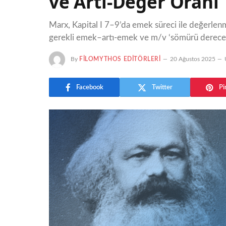
ve Artı-Değer Oranı
Marx, Kapital I 7–9’da emek süreci ile değerle
gerekli emek–artı-emek ve m/v ‘sömürü derecesi’
By
FILOMYTHOS EDITÖRLERI
20 Ağustos 2025
Facebook
Twitter
Pi