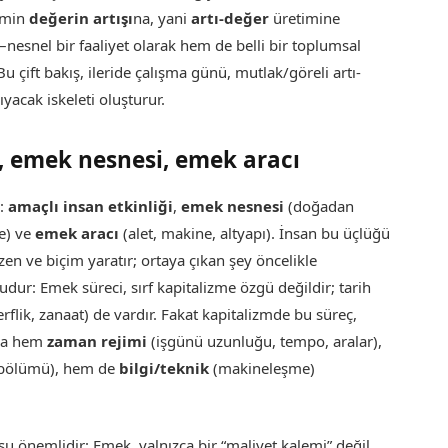
timin
değerin artışı
na, yani
artı-değer
üretimine
–nesnel bir faaliyet olarak hem de belli bir toplumsal
u çift bakış, ileride çalışma günü, mutlak/göreli artı-
ıyacak iskeleti oluşturur.
k, emek nesnesi, emek aracı
r:
amaçlı insan etkinliği
,
emek nesnesi
(doğadan
e) ve
emek aracı
(alet, makine, altyapı). İnsan bu üçlüğü
n ve biçim yaratır; ortaya çıkan şey öncelikle
 şudur: Emek süreci, sırf kapitalizme özgü değildir; tarih
rflik, zanaat) de vardır. Fakat kapitalizmde bu süreç,
nda hem
zaman rejimi
(işgünü uzunluğu, tempo, aralar),
işbölümü), hem de
bilgi/teknik
(makineleşme)
u önemlidir: Emek, yalnızca bir “maliyet kalemi” değil,