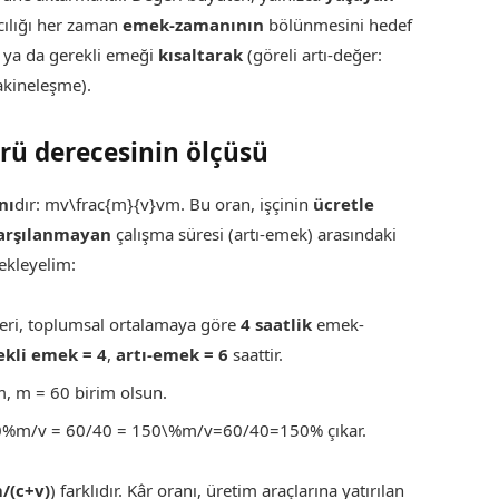
cılığı her zaman
emek-zamanının
bölünmesini hedef
) ya da gerekli emeği
kısaltarak
(göreli artı-değer:
akineleşme).
ürü derecesinin ölçüsü
nı
dır: mv\frac{m}{v}vm​. Bu oran, işçinin
ücretle
arşılanmayan
çalışma süresi (artı-emek) arasındaki
ekleyelim:
eri, toplumsal ortalamaya göre
4 saatlik
emek-
ekli emek = 4
,
artı-emek = 6
saattir.
m, m = 60 birim olsun.
50%m/v = 60/40 = 150\%m/v=60/40=150% çıkar.
/(c+v)
) farklıdır. Kâr oranı, üretim araçlarına yatırılan