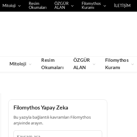
Resim
ÖZGÜR
Filomythos
Mitoloji
İLETİŞİM
Okumaları
ALAN
Kuramı
Resim
ÖZGÜR
Filomythos
Mitoloji
Okumaları
ALAN
Kuramı
Filomythos Yapay Zeka
Bu yazıyla bağlantılı kavramları Filomythos
arşivinde arayın.