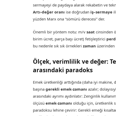
sermayeyi de paydaya alarak rekabetin ve tekn
Artı-değer oranı
ise doğrudan
iş–sermaye
i
yüzden Marx ona “sömürü derecesi” der.
Önemli bir yöntem notu: m/v
saat
cinsinden öl
birim ücret, parça başı ücret) fetişleştirici
perd
bu nedenle sık sık örnekleri
zaman
üzerinden 
Ölçek, verimlilik ve değer: T
arasındaki paradoks
Emek üretkenliği arttığında (daha iyi makine, d
başına
gerekli emek-zamanı
azalır; dolayısı
arasındaki ayrımı aydınlatır: Zenginlik kullanı
ölçüsü
emek-zamanı
olduğu için, üretkenlik 
paradoksu lehine çevirir: Gerekli emeği kısalt