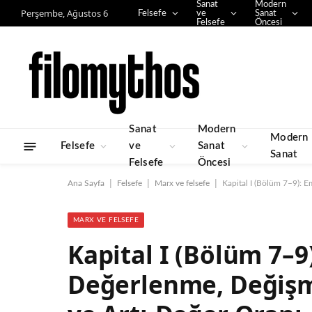
Sanat
Modern
Perşembe, Ağustos 6
Felsefe
ve
Sanat
Felsefe
Öncesi
Sanat
Modern
Modern
Felsefe
ve
Sanat
Sanat
Felsefe
Öncesi
|
|
|
Ana Sayfa
Felsefe
Marx ve felsefe
Kapital I (Bölüm 7–9): 
MARX VE FELSEFE
Kapital I (Bölüm 7–9
Değerlenme, Değiş