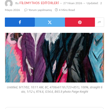
By
FILOMYTHOS EDITÖRLERI
27 Nisan 2026
Updated:
2
Mayıs 2026
Yorum yapılmamış
4 Mins Read
Untitled, 9/17/02, 10:11 AM, 8C, 4706x6118 (723+851), 100%, straight 6
sto, 1/12 s, R74.6, G54.6, B65.9 photo Paige Knight