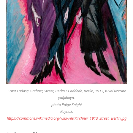
Ernst Ludwig Kirchner,
Street, Berlin / Caddede, Berlin
, 1913, tuval üzerine
yağlıboya.
photo Paige Knight
Kaynak:
https://commons.wikimedia.org/wiki/File:Kirchner_1913_Street,_Berlin.jpg