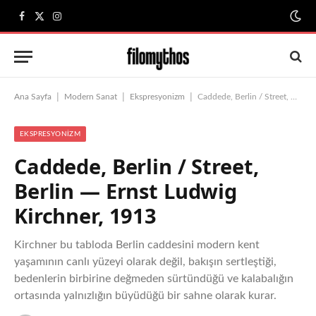
Facebook
X
Instagram
(Twitter)
|
|
|
Ana Sayfa
Modern Sanat
Ekspresyonizm
Caddede, Berlin / Street, Berlin — Ernst Ludwig Kirchner, 1913
EKSPRESYONIZM
Caddede, Berlin / Street,
Berlin — Ernst Ludwig
Kirchner, 1913
Kirchner bu tabloda Berlin caddesini modern kent
yaşamının canlı yüzeyi olarak değil, bakışın sertleştiği,
bedenlerin birbirine değmeden sürtündüğü ve kalabalığın
ortasında yalnızlığın büyüdüğü bir sahne olarak kurar.