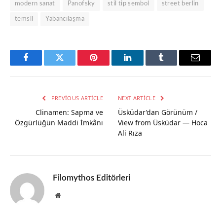
modern sanat
Panofsky
stil tip sembol
street berlin
temsil
Yabancılaşma
Facebook
Twitter
Pinterest
LinkedIn
Tumblr
Email
PREVIOUS ARTICLE
NEXT ARTICLE
Clinamen: Sapma ve
Üsküdar’dan Görünüm /
Özgürlüğün Maddi İmkânı
View from Üsküdar — Hoca
Ali Rıza
Filomythos Editörleri
Website