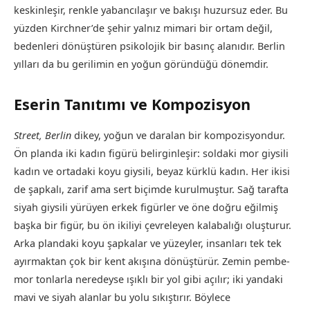
keskinleşir, renkle yabancılaşır ve bakışı huzursuz eder. Bu
yüzden Kirchner’de şehir yalnız mimari bir ortam değil,
bedenleri dönüştüren psikolojik bir basınç alanıdır. Berlin
yılları da bu gerilimin en yoğun göründüğü dönemdir.
Eserin Tanıtımı ve Kompozisyon
Street, Berlin
dikey, yoğun ve daralan bir kompozisyondur.
Ön planda iki kadın figürü belirginleşir: soldaki mor giysili
kadın ve ortadaki koyu giysili, beyaz kürklü kadın. Her ikisi
de şapkalı, zarif ama sert biçimde kurulmuştur. Sağ tarafta
siyah giysili yürüyen erkek figürler ve öne doğru eğilmiş
başka bir figür, bu ön ikiliyi çevreleyen kalabalığı oluşturur.
Arka plandaki koyu şapkalar ve yüzeyler, insanları tek tek
ayırmaktan çok bir kent akışına dönüştürür. Zemin pembe-
mor tonlarla neredeyse ışıklı bir yol gibi açılır; iki yandaki
mavi ve siyah alanlar bu yolu sıkıştırır. Böylece