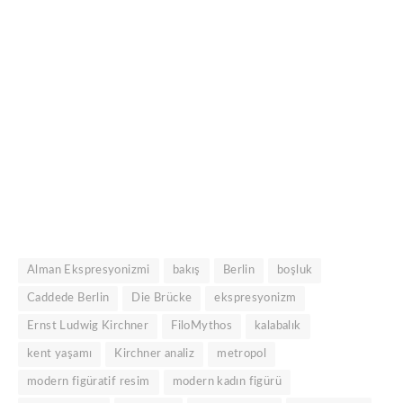
Alman Ekspresyonizmi
bakış
Berlin
boşluk
Caddede Berlin
Die Brücke
ekspresyonizm
Ernst Ludwig Kirchner
FiloMythos
kalabalık
kent yaşamı
Kirchner analiz
metropol
modern figüratif resim
modern kadın figürü