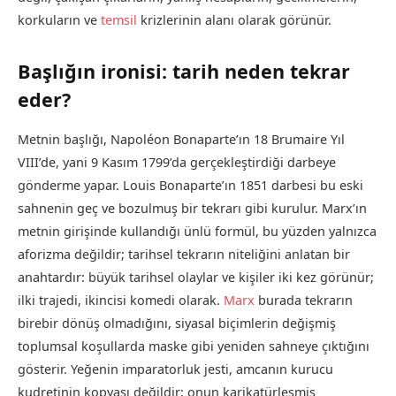
korkuların ve
temsil
krizlerinin alanı olarak görünür.
Başlığın ironisi: tarih neden tekrar
eder?
Metnin başlığı, Napoléon Bonaparte’ın 18 Brumaire Yıl
VIII’de, yani 9 Kasım 1799’da gerçekleştirdiği darbeye
gönderme yapar. Louis Bonaparte’ın 1851 darbesi bu eski
sahnenin geç ve bozulmuş bir tekrarı gibi kurulur. Marx’ın
metnin girişinde kullandığı ünlü formül, bu yüzden yalnızca
aforizma değildir; tarihsel tekrarın niteliğini anlatan bir
anahtardır: büyük tarihsel olaylar ve kişiler iki kez görünür;
ilki trajedi, ikincisi komedi olarak.
Marx
burada tekrarın
birebir dönüş olmadığını, siyasal biçimlerin değişmiş
toplumsal koşullarda maske gibi yeniden sahneye çıktığını
gösterir. Yeğenin imparatorluk jesti, amcanın kurucu
kudretinin kopyası değildir; onun karikatürleşmiş