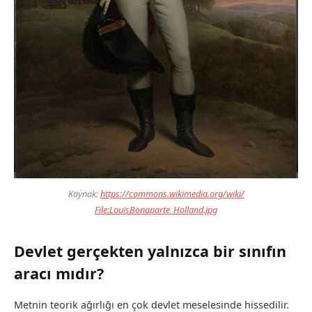
Kaynak:
https://commons.wikimedia.org/wiki/
File:LouisBonaparte_Holland.jpg
Devlet gerçekten yalnızca bir sınıfın
aracı mıdır?
Metnin teorik ağırlığı en çok devlet meselesinde hissedilir.