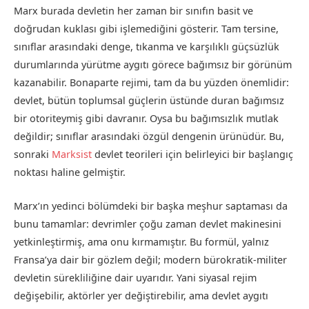
Marx burada devletin her zaman bir sınıfın basit ve
doğrudan kuklası gibi işlemediğini gösterir. Tam tersine,
sınıflar arasındaki denge, tıkanma ve karşılıklı güçsüzlük
durumlarında yürütme aygıtı görece bağımsız bir görünüm
kazanabilir. Bonaparte rejimi, tam da bu yüzden önemlidir:
devlet, bütün toplumsal güçlerin üstünde duran bağımsız
bir otoriteymiş gibi davranır. Oysa bu bağımsızlık mutlak
değildir; sınıflar arasındaki özgül dengenin ürünüdür. Bu,
sonraki
Marksist
devlet teorileri için belirleyici bir başlangıç
noktası haline gelmiştir.
Marx’ın yedinci bölümdeki bir başka meşhur saptaması da
bunu tamamlar: devrimler çoğu zaman devlet makinesini
yetkinleştirmiş, ama onu kırmamıştır. Bu formül, yalnız
Fransa’ya dair bir gözlem değil; modern bürokratik-militer
devletin sürekliliğine dair uyarıdır. Yani siyasal rejim
değişebilir, aktörler yer değiştirebilir, ama devlet aygıtı