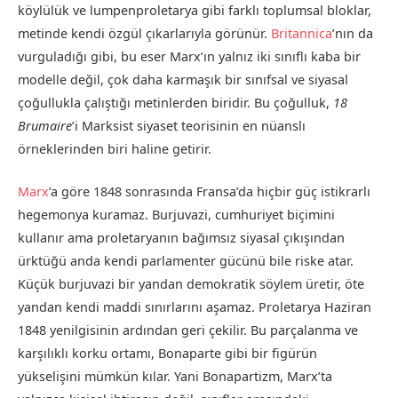
köylülük ve lumpenproletarya gibi farklı toplumsal bloklar,
metinde kendi özgül çıkarlarıyla görünür.
Britannica
’nın da
vurguladığı gibi, bu eser Marx’ın yalnız iki sınıflı kaba bir
modelle değil, çok daha karmaşık bir sınıfsal ve siyasal
çoğullukla çalıştığı metinlerden biridir. Bu çoğulluk,
18
Brumaire
’i Marksist siyaset teorisinin en nüanslı
örneklerinden biri haline getirir.
Marx
’a göre 1848 sonrasında Fransa’da hiçbir güç istikrarlı
hegemonya kuramaz. Burjuvazi, cumhuriyet biçimini
kullanır ama proletaryanın bağımsız siyasal çıkışından
ürktüğü anda kendi parlamenter gücünü bile riske atar.
Küçük burjuvazi bir yandan demokratik söylem üretir, öte
yandan kendi maddi sınırlarını aşamaz. Proletarya Haziran
1848 yenilgisinin ardından geri çekilir. Bu parçalanma ve
karşılıklı korku ortamı, Bonaparte gibi bir figürün
yükselişini mümkün kılar. Yani Bonapartizm, Marx’ta