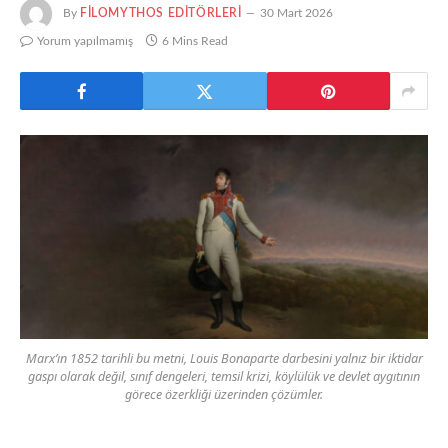
By
FILOMYTHOS EDITÖRLERI
30 Mart 2026
Yorum yapılmamış
6 Mins Read
Marx’ın 1852 tarihli bu metni, Louis Bonaparte darbesini yalnız bir iktidar
gaspı olarak değil, sınıf dengeleri, temsil krizi, köylülük ve devlet aygıtının
görece özerkliği üzerinden çözümler.