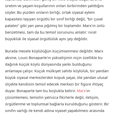
üretim ve yaşam koşullarının onları birbirinden yalıttığını
söyler. Bu yüzden onların birliği, ortak siyasal eylem
kapasitesi taşıyan örgütlü bir sınıf birliği değil, “bir çuval
patates” gibi yan yana yığılmış bir toplamdır. Marx’ın ünlü
benzetmesi, tam da bu temsil sorununu anlatır: nicel
büyüklük ile siyasal örgütlülük aynı şey değildir.
Burada mesele köylülüğün küçümsenmesi değildir. Marx
aksine, Louis Bonaparte’ın yükselişinin niçin özellikle bu
dağınık küçük köylü dünyasında yankı bulduğunu
anlamaya çalışır. Küçük mülkiyet sahibi köylülük, bir yandan
büyük siyasal merkezlerden kopuk yaşar, öte yandan ulusal
ölçekte kendisini temsil edecek merkezi bir figüre ihtiyaç
duyar. Bonaparte tam bu boşlukta belirir.
Marx
’ın
çözümlemesi, temsilin yalnızca fikirlerle değil, iletişim,
örgütlenme ve toplumsal bağlarla kurulduğunu gösterir. Bir
sınıfın varlığı ile kendi adına siyaset yapabilmesi arasında