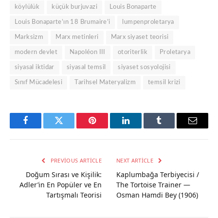
köylülük
küçük burjuvazi
Louis Bonaparte
Louis Bonaparte’ın 18 Brumaire’i
lumpenproletarya
Marksizm
Marx metinleri
Marx siyaset teorisi
modern devlet
Napoléon III
otoriterlik
Proletarya
siyasal iktidar
siyasal temsil
siyaset sosyolojisi
Sınıf Mücadelesi
Tarihsel Materyalizm
temsil krizi
Facebook
Twitter
Pinterest
LinkedIn
Tumblr
Email
PREVIOUS ARTICLE
NEXT ARTICLE
Doğum Sırası ve Kişilik:
Kaplumbağa Terbiyecisi /
Adler’in En Popüler ve En
The Tortoise Trainer —
Tartışmalı Teorisi
Osman Hamdi Bey (1906)