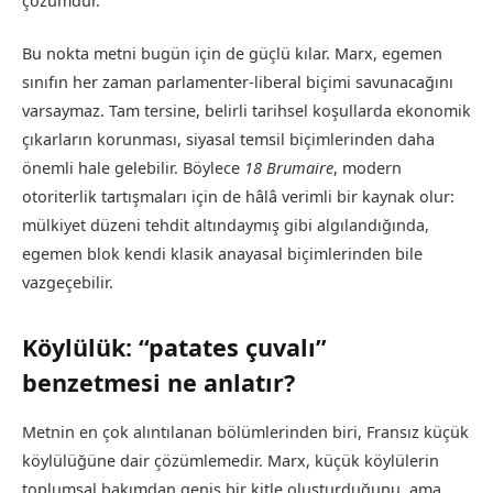
çözümdür.
Bu nokta metni bugün için de güçlü kılar. Marx, egemen
sınıfın her zaman parlamenter-liberal biçimi savunacağını
varsaymaz. Tam tersine, belirli tarihsel koşullarda ekonomik
çıkarların korunması, siyasal temsil biçimlerinden daha
önemli hale gelebilir. Böylece
18 Brumaire
, modern
otoriterlik tartışmaları için de hâlâ verimli bir kaynak olur:
mülkiyet düzeni tehdit altındaymış gibi algılandığında,
egemen blok kendi klasik anayasal biçimlerinden bile
vazgeçebilir.
Köylülük: “patates çuvalı”
benzetmesi ne anlatır?
Metnin en çok alıntılanan bölümlerinden biri, Fransız küçük
köylülüğüne dair çözümlemedir. Marx, küçük köylülerin
toplumsal bakımdan geniş bir kitle oluşturduğunu, ama