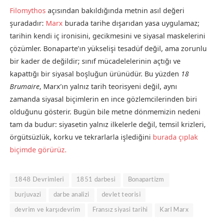
Filomythos
açısından bakıldığında metnin asıl değeri
şuradadır:
Marx
burada tarihe dışarıdan yasa uygulamaz;
tarihin kendi iç ironisini, gecikmesini ve siyasal maskelerini
çözümler. Bonaparte’ın yükselişi tesadüf değil, ama zorunlu
bir kader de değildir; sınıf mücadelelerinin açtığı ve
kapattığı bir siyasal boşluğun ürünüdür. Bu yüzden
18
Brumaire
, Marx’ın yalnız tarih teorisyeni değil, aynı
zamanda siyasal biçimlerin en ince gözlemcilerinden biri
olduğunu gösterir. Bugün bile metne dönmemizin nedeni
tam da budur: siyasetin yalnız ilkelerle değil, temsil krizleri,
örgütsüzlük, korku ve tekrarlarla işlediğini
burada çıplak
biçimde görürüz.
1848 Devrimleri
1851 darbesi
Bonapartizm
burjuvazi
darbe analizi
devlet teorisi
devrim ve karşıdevrim
Fransız siyasi tarihi
Karl Marx