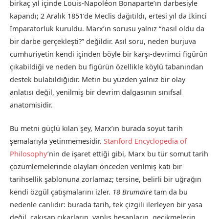
birkaç yıl içinde Louis-Napoléon Bonaparte’ın darbesiyle
kapandı; 2 Aralık 1851’de Meclis dağıtıldı, ertesi yıl da İkinci
İmparatorluk kuruldu. Marx’ın sorusu yalnız “nasıl oldu da
bir darbe gerçekleşti?” değildir. Asıl soru, neden burjuva
cumhuriyetin kendi içinden böyle bir karşı-devrimci figürün
çıkabildiği ve neden bu figürün özellikle köylü tabanından
destek bulabildiğidir. Metin bu yüzden yalnız bir olay
anlatısı değil, yenilmiş bir devrim dalgasının sınıfsal
anatomisidir.
Bu metni güçlü kılan şey, Marx’ın burada soyut tarih
şemalarıyla yetinmemesidir.
Stanford Encyclopedia of
Philosophy
’nin de işaret ettiği gibi, Marx bu tür somut tarih
çözümlemelerinde olayları önceden verilmiş katı bir
tarihsellik şablonuna zorlamaz; tersine, belirli bir uğrağın
kendi özgül çatışmalarını izler.
18 Brumaire
tam da bu
nedenle canlıdır: burada tarih, tek çizgili ilerleyen bir yasa
değil, çakışan çıkarların, yanlış hesapların, gecikmelerin,