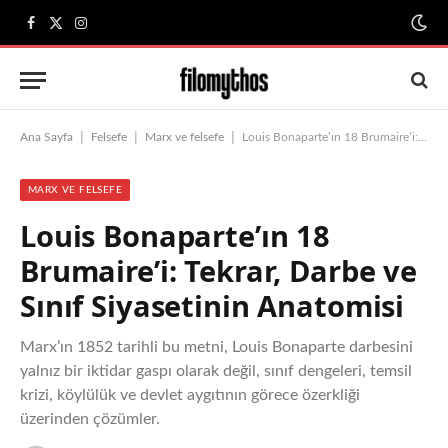
Facebook
X
Instagram
(Twitter)
|
|
|
Ana Sayfa
Felsefe
Marx ve felsefe
Louis Bonaparte’ın 18 Brumaire’i: Tekrar, Darbe ve Sınıf Siyasetinin Anatomisi
MARX VE FELSEFE
Louis Bonaparte’ın 18
Brumaire’i: Tekrar, Darbe ve
Sınıf Siyasetinin Anatomisi
Marx’ın 1852 tarihli bu metni, Louis Bonaparte darbesini
yalnız bir iktidar gaspı olarak değil, sınıf dengeleri, temsil
krizi, köylülük ve devlet aygıtının görece özerkliği
üzerinden çözümler.