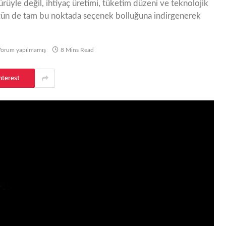
üyle değil, ihtiyaç üretimi, tüketim düzeni ve teknolojik
lüğün de tam bu noktada seçenek bolluğuna indirgenerek
Yorum yapılmamış
8 Mins Read
nterest