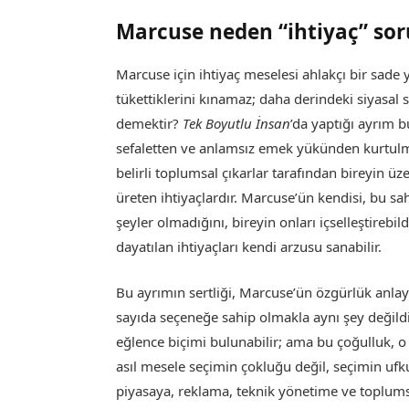
Marcuse neden “ihtiyaç” sor
Marcuse için ihtiyaç meselesi ahlakçı bir sade 
tükettiklerini kınamaz; daha derindeki siyasal 
demektir?
Tek Boyutlu İnsan
’da yaptığı ayrım b
sefaletten ve anlamsız emek yükünden kurtulmas
belirli toplumsal çıkarlar tarafından bireyin ü
üreten ihtiyaçlardır. Marcuse’ün kendisi, bu sa
şeyler olmadığını, bireyin onları içselleştirebi
dayatılan ihtiyaçları kendi arzusu sanabilir.
Bu ayrımın sertliği, Marcuse’ün özgürlük anlay
sayıda seçeneğe sahip olmakla aynı şey değildi
eğlence biçimi bulunabilir; ama bu çoğulluk,
asıl mesele seçimin çokluğu değil, seçimin uf
piyasaya, reklama, teknik yönetime ve toplums