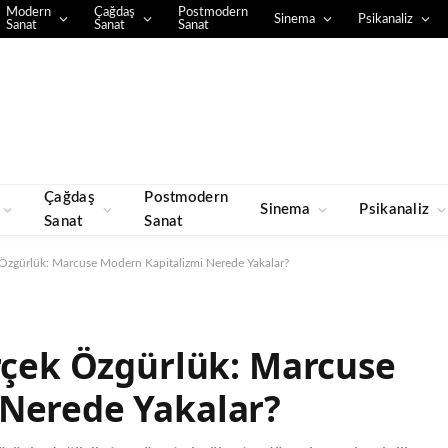
Modern
Çağdaş
Postmodern
Sinema
Psikanaliz
Sanat
Sanat
Sanat
Çağdaş
Postmodern
Sinema
Psikanaliz
Sanat
Sanat
k Özgürlük: Marcuse Modern Kapitalizmi Nerede Yakalar?
erçek Özgürlük: Marcuse
 Nerede Yakalar?