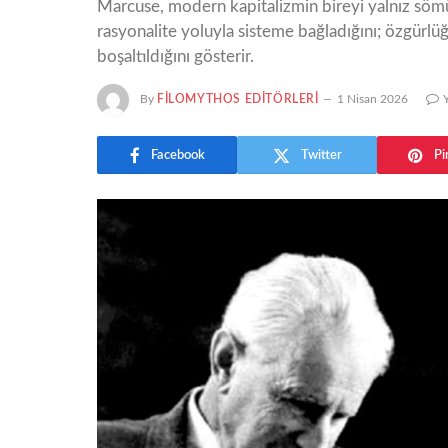
Marcuse, modern kapitalizmin bireyi yalnız sömür
rasyonalite yoluyla sisteme bağladığını; özgür
boşaltıldığını gösterir.
By
FILOMYTHOS EDITÖRLERI
1 Nisan 2026
Facebook
Twitter
Pi