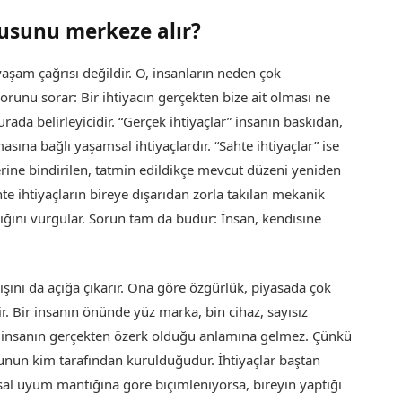
usunu merkeze alır?
yaşam çağrısı değildir. O, insanların neden çok
sorunu sorar: Bir ihtiyacın gerçekten bize ait olması ne
urada belirleyicidir. “Gerçek ihtiyaçlar” insanın baskıdan,
ına bağlı yaşamsal ihtiyaçlardır. “Sahte ihtiyaçlar” ise
zerine bindirilen, tatmin edildikçe mevcut düzeni yeniden
hte ihtiyaçların bireye dışarıdan zorla takılan mekanik
ldiğini vurgular. Sorun tam da budur: İnsan, kendisine
ışını da açığa çıkarır. Ona göre özgürlük, piyasada çok
r. Bir insanın önünde yüz marka, bin cihaz, sayısız
 o insanın gerçekten özerk olduğu anlamına gelmez. Çünkü
kunun kim tarafından kurulduğudur. İhtiyaçlar baştan
al uyum mantığına göre biçimleniyorsa, bireyin yaptığı