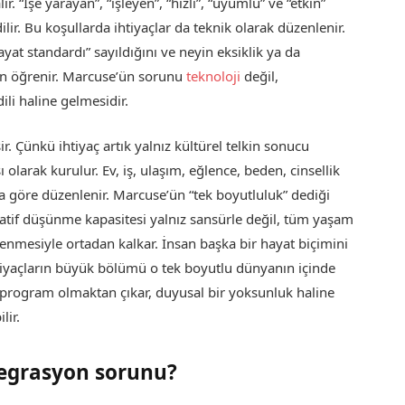
lır. “İşe yarayan”, “işleyen”, “hızlı”, “uyumlu” ve “etkin”
lir. Bu koşullarda ihtiyaçlar da teknik olarak düzenlenir.
at standardı” sayıldığını ve neyin eksiklik ya da
den öğrenir. Marcuse’ün sorunu
teknoloji
değil,
li haline gelmesidir.
r. Çünkü ihtiyaç artık yalnız kültürel telkin sonucu
larak kurulur. Ev, iş, ulaşım, eğlence, beden, cinsellik
 göre düzenlenir. Marcuse’ün “tek boyutluluk” dediği
natif düşünme kapasitesi yalnız sansürle değil, tüm yaşam
lenmesiyle ortadan kalkar. İnsan başka bir hayat biçimini
tiyaçların büyük bölümü o tek boyutlu dünyanın içinde
l program olmaktan çıkar, duyusal bir yoksunluk haline
lir.
ntegrasyon sorunu?