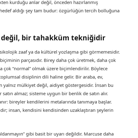
kten kurduğu anlar değil, önceden hazırlanmış
hedef aldığı şey tam budur: özgürlüğün tercih bolluğuna
 değil, bir tahakküm tekniğidir
psikolojik zaaf ya da kültürel yozlaşma gibi görmemesidir.
 biçiminin parçasıdır. Birey daha çok üretmek, daha çok
 çok “normal” olmak üzere biçimlendirilir. Böylece
toplumsal disiplinin dili haline gelir. Bir araba, ev,
n yalnız mülkiyet değil, aidiyet göstergesidir. İnsan bu
satın almaz; sisteme uygun bir benlik de satın alır.
r: bireyler kendilerini metalarında tanımaya başlar.
ldir; insan, kendisini kendisinden uzaklaştıran şeylerin
 aldanmayın” gibi basit bir uyarı değildir. Marcuse daha