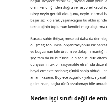
başlar. Böylece teknik akıl, siyasal aklın yerini a
olan, kendiliğinden doğru ve rasyonel kabul edi
Birey neyin gerekli olduğunu, neyin “normal hay
başarısızlık olarak yaşanacağını bu aklın için
teknolojinin toplumun kendini meşrulaştırma di
Burada sahte ihtiyaç meselesi daha da derinleşi
oluşmaz; toplumsal organizasyonun bir parçası o
ve boş zaman bile üretim ve dolaşım mantığına
şey, tam da bu bütünselliğin sonucudur: alter
dünyasının tek bir rasyonalite etrafında düzen
hayal etmekte zorlanır; çünkü sahip olduğu ih
anlam kazanır. Böylece özgürlük yalnız siyasa
gelir: insan, başka türlü arzulamayı bile unutabi
Neden işçi sınıfı değil de e