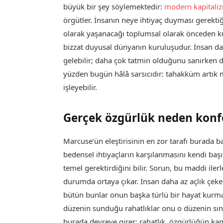
büyük bir şey söylemektedir:
modern kapitali
örgütler. İnsanın neye ihtiyaç duyması gerektiği
olarak yaşanacağı toplumsal olarak önceden kuru
bizzat duyusal dünyanın kuruluşudur. İnsan d
gelebilir; daha çok tatmin olduğunu sanırken d
yüzden bugün hâlâ sarsıcıdır: tahakküm artık
işleyebilir.
Gerçek özgürlük neden konfo
Marcuse’ün eleştirisinin en zor tarafı burada b
bedensel ihtiyaçların karşılanmasını kendi ba
temel gerektirdiğini bilir. Sorun, bu maddi il
durumda ortaya çıkar. İnsan daha az açlık çekebi
bütün bunlar onun başka türlü bir hayat kurma 
düzenin sunduğu rahatlıklar onu o düzenin sınır
burada devreye girer: rahatlık, özgürlüğün ka