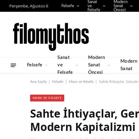
Sanat
Modern
Perşembe, Ağustos 6
Felsefe
ve
Sanat
Felsefe
Öncesi
Sanat
Modern
Modern
Felsefe
ve
Sanat
Sanat
Felsefe
Öncesi
|
|
|
Ana Sayfa
Felsefe
Marx ve felsefe
Sahte İhtiyaçlar, Gerçe
MARX VE FELSEFE
Sahte İhtiyaçlar, G
Modern Kapitalizmi