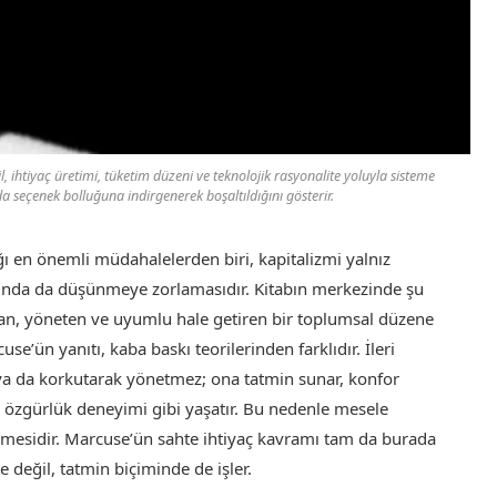
 ihtiyaç üretimi, tüketim düzeni ve teknolojik rasyonalite yoluyla sisteme
 seçenek bolluğuna indirgenerek boşaltıldığını gösterir.
ğı en önemli müdahalelerden biri, kapitalizmi yalnız
anında da düşünmeye zorlamasıdır. Kitabın merkezinde şu
ayan, yöneten ve uyumlu hale getiren bir toplumsal düzene
’ün yanıtı, kaba baskı teorilerinden farklıdır. İleri
 ya da korkutarak yönetmez; ona tatmin sunar, konfor
ı özgürlük deneyimi gibi yaşatır. Bu nedenle mesele
şmesidir. Marcuse’ün sahte ihtiyaç kavramı tam da burada
e değil, tatmin biçiminde de işler.