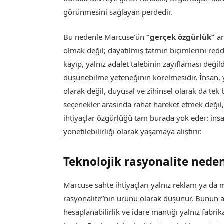
görünmesini sağlayan perdedir.
Bu nedenle Marcuse’ün
“gerçek özgürlük”
an
olmak değil; dayatılmış tatmin biçimlerini re
kayıp, yalnız adalet talebinin zayıflaması deği
düşünebilme yeteneğinin körelmesidir. İnsan, y
olarak değil, duyusal ve zihinsel olarak da tek
seçenekler arasında rahat hareket etmek değil,
ihtiyaçlar özgürlüğü tam burada yok eder: ins
yönetilebilirliği olarak yaşamaya alıştırır.
Teknolojik rasyonalite neden
Marcuse sahte ihtiyaçları yalnız reklam ya da 
rasyonalite”nin ürünü olarak düşünür. Bunun anl
hesaplanabilirlik ve idare mantığı yalnız fabr