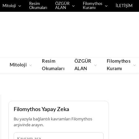
Resim
ÖZGÜR
Filomythos
Mitoloji
İLETİŞİM
Okumaları
ALAN
Kuramı
Resim
ÖZGÜR
Filomythos
Mitoloji
Okumaları
ALAN
Kuramı
Filomythos Yapay Zeka
Bu yazıyla bağlantılı kavramları Filomythos
arşivinde arayın.