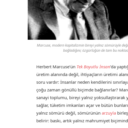
Marcuse, modern kapitalizmin bireyi yalnız sömürüyle değil,
bağladığını; özgürlüğün de tam bu noktada
Herbert Marcuse’ün
Tek Boyutlu İnsan
’da yaptı
üretim alanında değil, ihtiyaçların üretimi al
soru vardır: İnsanlar neden kendilerini sınırl
çoğu zaman gönüllü biçimde bağlanırlar? Marcuse
sanayi toplumu, bireyi yalnız yoksullaştırarak
sağlar, tüketim imkanları açar ve bütün bunlar
yalnız sömürü değil, sömürünün
arzuyla
birle
belirir: baskı, artık yalnız mahrumiyet biçimind