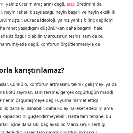
zm
, yalnız üretim araçlarını değil,
arzu
üretimini de
, neyin rahatlık sayılacağı, neyin başarı ve neyin eksiklik
lmuştur. Burada ideoloji, yalnız yanlış bilinç değildir;
aha rahat yaşadığını düşünürken daha bağımlı hale
aha az özgür olabilir. Marcuse’ün teşhisi tam da bu
 mahrumiyetle değil, konforun örgütlenmesiyle de
rla karıştırılamaz?
aşlar. Çünkü o, konforun artmasını, teknik gelişmeyi ya da
şına kötü saymaz. Tam tersine, gerçek özgürlüğün maddi
erlemenin özgürleşmeye değil uyuma hizmet ettiği
lir, daha iyi ısınabilir, daha kolay hareket edebilir; ama
kapasitesini güçlendirmeyebilir. Hatta tam tersine, bu
ları içine daha sıkı bağlayabilir. Marcuse’ün sertliği
nıtı değildir; bazen tam da özgürsüzlüğün makul