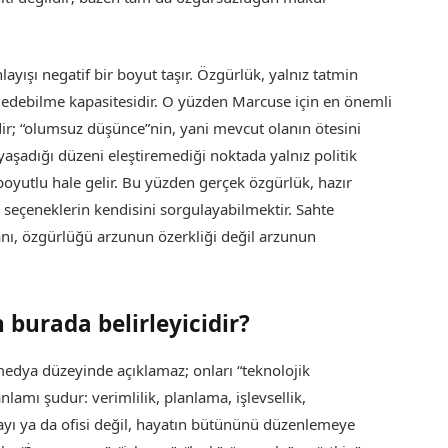
layışı negatif bir boyut taşır. Özgürlük, yalnız tatmin
ddedebilme kapasitesidir. O yüzden Marcuse için en önemli
ldir; “olumsuz düşünce”nin, yani mevcut olanın ötesini
aşadığı düzeni eleştiremediği noktada yalnız politik
 boyutlu hale gelir. Bu yüzden gerçek özgürlük, hazır
 seçeneklerin kendisini sorgulayabilmektir. Sahte
anı, özgürlüğü arzunun özerkliği değil arzunun
 burada belirleyicidir?
medya düzeyinde açıklamaz; onları “teknolojik
amı şudur: verimlilik, planlama, işlevsellik,
ikayı ya da ofisi değil, hayatın bütününü düzenlemeye