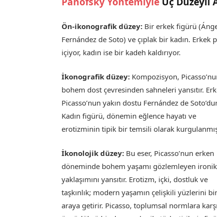
Panofsky Yöntemiyle
Üç Düzeyli 
Ön-ikonografik düzey:
Bir erkek figürü (Áng
Fernández de Soto) ve çıplak bir kadın. Erkek 
içiyor, kadın ise bir kadeh kaldırıyor.
İkonografik düzey:
Kompozisyon, Picasso’nu
bohem dost çevresinden sahneleri yansıtır. Erk
Picasso’nun yakın dostu Fernández de Soto’dur
Kadın figürü, dönemin eğlence hayatı ve
erotizminin tipik bir temsili olarak kurgulanmış
İkonolojik düzey:
Bu eser, Picasso’nun erken
döneminde bohem yaşamı gözlemleyen ironi
yaklaşımını yansıtır. Erotizm, içki, dostluk ve
taşkınlık; modern yaşamın çelişkili yüzlerini bi
araya getirir. Picasso, toplumsal normlara karş