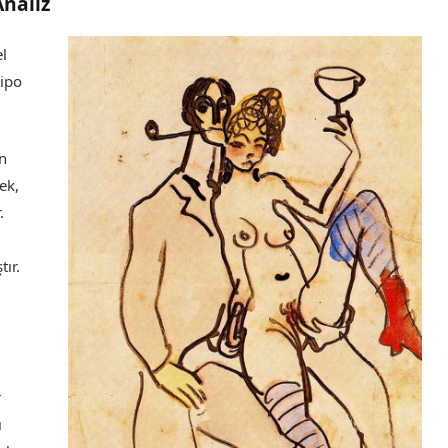
Analiz
el
pipo
n
ek,
.
tır.
k
r
ı