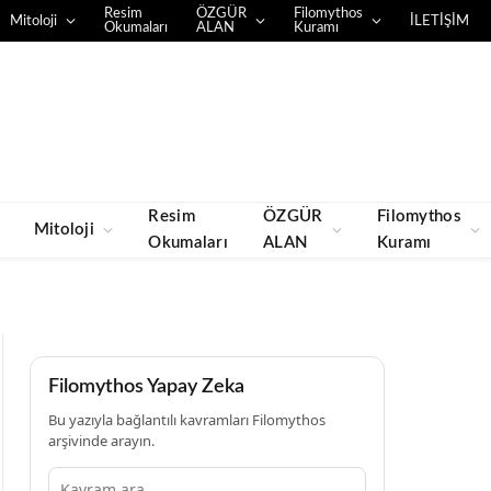
Resim
ÖZGÜR
Filomythos
Mitoloji
İLETİŞİM
Okumaları
ALAN
Kuramı
Resim
ÖZGÜR
Filomythos
Mitoloji
Okumaları
ALAN
Kuramı
Filomythos Yapay Zeka
Bu yazıyla bağlantılı kavramları Filomythos
arşivinde arayın.