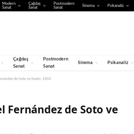
Modern
Çağdaş
Postmodern
Sinema
Psikanaliz
Sanat
Sanat
Sanat
Çağdaş
Postmodern
Sinema
Psikanaliz
Sanat
Sanat
ernández de Soto ve Kadın, 1903
el Fernández de Soto ve