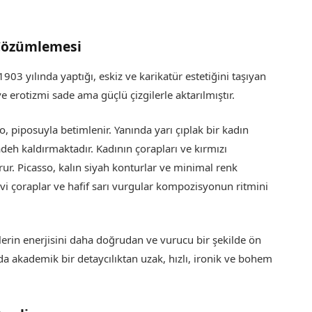
 Çözümlemesi
1903 yılında yaptığı, eskiz ve karikatür estetiğini taşıyan
e erotizmi sade ama güçlü çizgilerle aktarılmıştır.
piposuyla betimlenir. Yanında yarı çıplak bir kadın
deh kaldırmaktadır. Kadının çorapları ve kırmızı
urur. Picasso, kalın siyah konturlar ve minimal renk
avi çoraplar ve hafif sarı vurgular kompozisyonun ritmini
lerin enerjisini daha doğrudan ve vurucu bir şekilde ön
da akademik bir detaycılıktan uzak, hızlı, ironik ve bohem