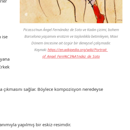
rler
Picasso’nun
Ángel Fernández de Soto ve Kadın
çizimi, bohem
 ise
Barselona yaşamını erotizm ve taşkınlıkla betimleyen, Mavi
Dönem öncesine ait özgür bir deneysel çalışmadır.
Kaynak:
https://en.wikipedia.org/wiki/Portrait_
of_Angel_Fern%C3%A1ndez_de_Soto
 yana
Erkek
na çıkmasını sağlar. Böylece kompozisyon neredeyse
anımıyla yapılmış bir eskiz-resimdir.