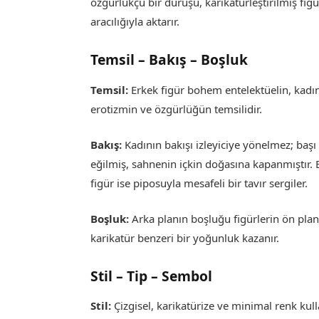
özgürlükçü bir duruşu, karikatürleştirilmiş figü
aracılığıyla aktarır.
Temsil – Bakış – Boşluk
Temsil:
Erkek figür bohem entelektüelin, kadın
erotizmin ve özgürlüğün temsilidir.
Bakış:
Kadının bakışı izleyiciye yönelmez; başı
eğilmiş, sahnenin içkin doğasına kapanmıştır. 
figür ise piposuyla mesafeli bir tavır sergiler.
Boşluk:
Arka planın boşluğu figürlerin ön pla
karikatür benzeri bir yoğunluk kazanır.
Stil – Tip – Sembol
Stil:
Çizgisel, karikatürize ve minimal renk kull