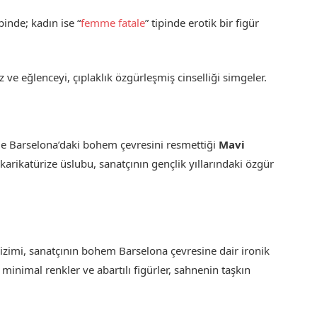
inde; kadın ise “
femme fatale
” tipinde erotik bir figür
ve eğlenceyi, çıplaklık özgürleşmiş cinselliği simgeler.
kle Barselona’daki bohem çevresini resmettiği
Mavi
e karikatürize üslubu, sanatçının gençlik yıllarındaki özgür
izimi, sanatçının bohem Barselona çevresine dair ironik
, minimal renkler ve abartılı figürler, sahnenin taşkın