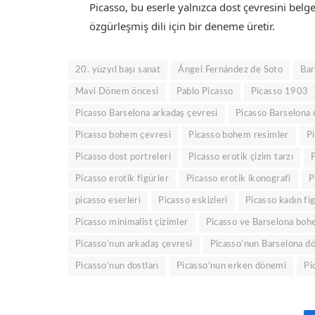
Picasso, bu eserle yalnızca dost çevresini be
özgürleşmiş dili için bir deneme üretir.
20. yüzyıl başı sanat
Ángel Fernández de Soto
Bar
Mavi Dönem öncesi
Pablo Picasso
Picasso 1903
Picasso Barselona arkadaş çevresi
Picasso Barselona 
Picasso bohem çevresi
Picasso bohem resimler
P
Picasso dost portreleri
Picasso erotik çizim tarzı
P
Picasso erotik figürler
Picasso erotik ikonografi
P
picasso eserleri
Picasso eskizleri
Picasso kadın fi
Picasso minimalist çizimler
Picasso ve Barselona boh
Picasso’nun arkadaş çevresi
Picasso’nun Barselona d
Picasso’nun dostları
Picasso’nun erken dönemi
Pi