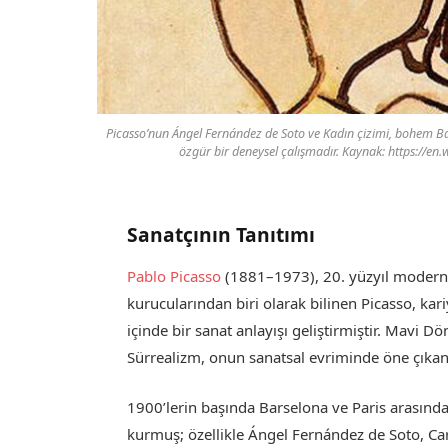
Picasso’nun Ángel Fernández de Soto ve Kadın çizimi, bohem Ba
özgür bir deneysel çalışmadır. Kaynak: https://e
Sanatçının Tanıtımı
Pablo Picasso
(1881–1973), 20. yüzyıl modern sa
kurucularından biri olarak bilinen Picasso, ka
içinde bir sanat anlayışı geliştirmiştir. Mav
Sürrealizm, onun sanatsal evriminde öne çıkan
1900’lerin başında Barselona ve Paris arasında g
kurmuş; özellikle Ángel Fernández de Soto, C