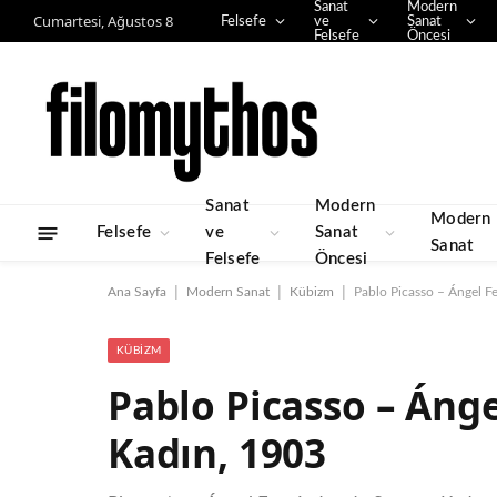
Sanat
Modern
Cumartesi, Ağustos 8
Felsefe
ve
Sanat
Felsefe
Öncesi
Sanat
Modern
Modern
Felsefe
ve
Sanat
Sanat
Felsefe
Öncesi
|
|
|
Ana Sayfa
Modern Sanat
Kübizm
Pablo Picasso – Ángel F
KÜBIZM
Pablo Picasso – Áng
Kadın, 1903