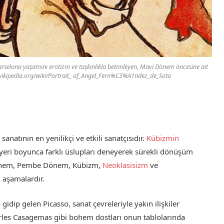
rselona yaşamını erotizm ve taşkınlıkla betimleyen, Mavi Dönem öncesine ait
n.wikipedia.org/wiki/Portrait_ of_Angel_Fern%C3%A1ndez_de_Soto
natının en yenilikçi ve etkili sanatçısıdır.
Kübizmin
riyeri boyunca farklı üslupları deneyerek sürekli dönüşüm
i Dönem, Pembe Dönem, Kübizm,
Neoklasisizm
ve
 aşamalardır.
idip gelen Picasso, sanat çevreleriyle yakın ilişkiler
arles Casagemas gibi bohem dostları onun tablolarında