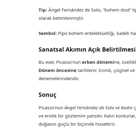
Tip:
Ángel Fernández de Soto, “bohem dost” tip
olarak betimlenmiştir.
Sembol:
Pipo bohem entelektüelliği, kadeh haz 
Sanatsal Akımın Açık Belirtilmesi
Bu eser, Picasso’nun
erken dönemi
ne, özelli
Dönem öncesine
tarihlenir. İronik, çizgisel v
denemelerindendir.
Sonuç
Picasso’nun
Ángel Fernández de Soto ve Kadın
ç
ve erotik bir gözlemini yansıtır. Kalın konturlar
doğasını güçlü bir biçimde hissettirir.