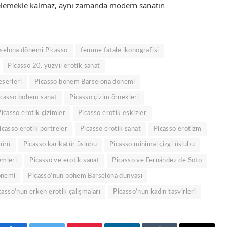
lgelemekle kalmaz, aynı zamanda modern sanatın
selona dönemi Picasso
femme fatale ikonografisi
Picasso 20. yüzyıl erotik sanat
eserleri
Picasso bohem Barselona dönemi
icasso bohem sanat
Picasso çizim örnekleri
icasso erotik çizimler
Picasso erotik eskizler
icasso erotik portreler
Picasso erotik sanat
Picasso erotizm
gürü
Picasso karikatür üslubu
Picasso minimal çizgi üslubu
emleri
Picasso ve erotik sanat
Picasso ve Fernández de Soto
önemi
Picasso’nun bohem Barselona dünyası
casso’nun erken erotik çalışmaları
Picasso’nun kadın tasvirleri