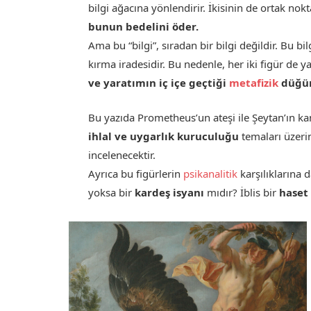
bilgi ağacına yönlendirir. İkisinin de ortak nokt
bunun bedelini öder.
Ama bu “bilgi”, sıradan bir bilgi değildir. Bu bi
kırma iradesidir. Bu nedenle, her iki figür de y
ve yaratımın iç içe geçtiği
metafizik
düğü
Bu yazıda Prometheus’un ateşi ile Şeytan’ın kand
ihlal ve uygarlık kuruculuğu
temaları üzeri
incelenecektir.
Ayrıca bu figürlerin
psikanalitik
karşılıklarına
yoksa bir
kardeş isyanı
mıdır? İblis bir
haset