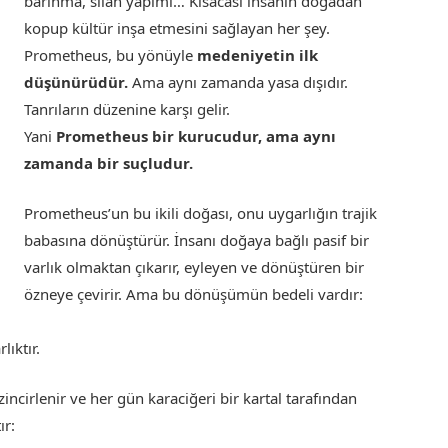
barınma, silah yapımı… Kısacası insanın doğadan
kopup kültür inşa etmesini sağlayan her şey.
Prometheus, bu yönüyle
medeniyetin ilk
düşünürüdür.
Ama aynı zamanda yasa dışıdır.
Tanrıların düzenine karşı gelir.
Yani
Prometheus bir kurucudur, ama aynı
zamanda bir suçludur.
Prometheus’un bu ikili doğası, onu uygarlığın trajik
babasına dönüştürür. İnsanı doğaya bağlı pasif bir
varlık olmaktan çıkarır, eyleyen ve dönüştüren bir
özneye çevirir. Ama bu dönüşümün bedeli vardır:
lıktır.
ncirlenir ve her gün karaciğeri bir kartal tarafından
ır: