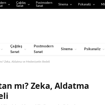
dern
Çağdaş
Postmodern
Sinema
Psikanaliz
Mit
at
Sanat
Sanat
Çağdaş
Postmodern
Sinema
Psikanaliz
Sanat
Sanat
ı? Zeka, Aldatma ve Medeniyetin Bedeli
an mı? Zeka, Aldatma
li