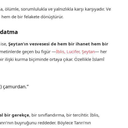
a, ölümle, sorumlulukla ve yalnızlıkla karşı karşıyadır. Ve
 hem de bir felakete dönüştürür.
Aldatma
 ise,
Şeytan’ın vesvesesi de hem bir ihanet hem bir
l metinlerde geçen bu figür —
İblis, Lucifer, Şeytan
— her
ir ilişki kurma biçiminde ortaya çıkar. Özellikle İslamî
m) çamurdan.”
al bir gerekçe
, bir sınıflandırma, bir tercihtir. İblis,
nrı’nın buyruğunu reddeder. Böylece Tanrı’nın