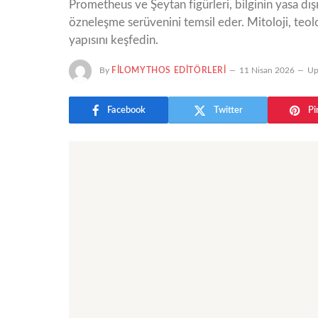
Prometheus ve Şeytan figürleri, bilginin yasa dışı
özneleşme serüvenini temsil eder. Mitoloji, teoloj
yapısını keşfedin.
By
FILOMYTHOS EDITÖRLERI
11 Nisan 2026
Up
Facebook
Twitter
Pi