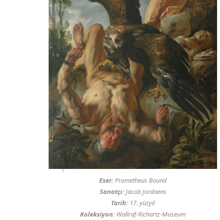
Eser:
Prometheus Bound
Sanatçı:
Jacob Jordaens
Tarih:
17. yüzyıl
Koleksiyon:
Wallraf-Richartz-Museum