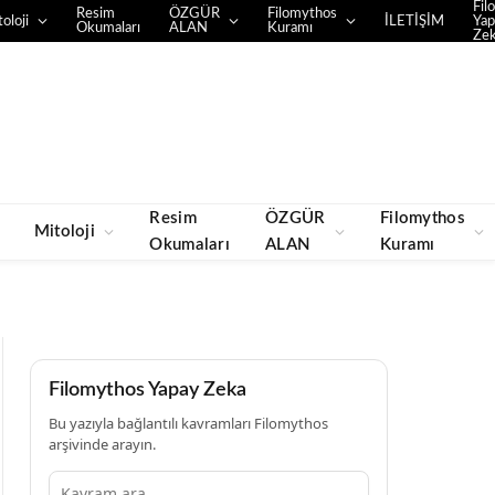
Fil
Resim
ÖZGÜR
Filomythos
oloji
İLETİŞİM
Yap
Okumaları
ALAN
Kuramı
Ze
Resim
ÖZGÜR
Filomythos
Mitoloji
Okumaları
ALAN
Kuramı
Filomythos Yapay Zeka
Bu yazıyla bağlantılı kavramları Filomythos
arşivinde arayın.