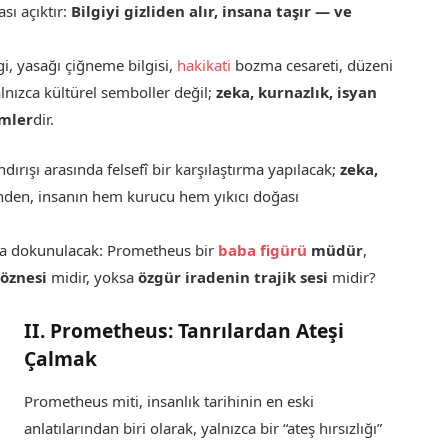
ası açıktır:
Bilgiyi gizliden alır, insana taşır — ve
lgi, yasağı çiğneme bilgisi,
hakikati
bozma cesareti, düzeni
alnızca kültürel semboller değil;
zeka, kurnazlık, isyan
mler
dir.
ırışı arasında felsefî bir karşılaştırma yapılacak;
zeka,
nden, insanın hem kurucu hem yıkıcı doğası
 da dokunulacak: Prometheus bir
baba figürü
müdür
,
 öznesi
midir, yoksa
özgür iradenin trajik sesi
midir?
II. Prometheus: Tanrılardan Ateşi
Çalmak
Prometheus miti, insanlık tarihinin en eski
anlatılarından biri olarak, yalnızca bir “ateş hırsızlığı”