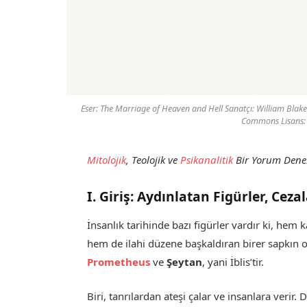
Eser: The Marriage of Heaven and Hell Sanatçı: William Blak
Commons Lisans:
Mitolojik
, Teolojik ve
Psikanalitik
Bir Yorum Dene
I. Giriş: Aydınlatan Figürler, Ceza
İnsanlık tarihinde bazı figürler vardır ki, he
hem de ilahi düzene başkaldıran birer sapkın ola
Prometheus
ve
Şeytan
, yani İblis’tir.
Biri, tanrılardan ateşi çalar ve insanlara verir.