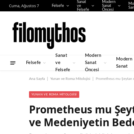
Sanat
Modern
Mo
Cuma, Ağustos 7
Felsefe
ve
Sanat
San
Felsefe
Öncesi
Sanat
Modern
Modern
Felsefe
ve
Sanat
Sanat
Felsefe
Öncesi
|
|
Ana Sayfa
Yunan ve Roma Mitolojisi
Prometheus mu Şeytan m
YUNAN VE ROMA MITOLOJISI
Prometheus mu Şeyt
ve Medeniyetin Bede