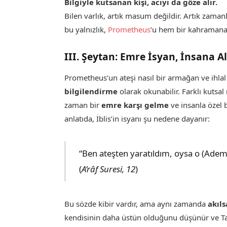
Bilgiyle kutsanan kişi, acıyı da göze alır.
Bilen varlık, artık masum değildir. Artık zamanl
bu yalnızlık,
Prometheus
’u hem bir kahramana
III. Şeytan: Emre İsyan, İnsana 
Prometheus’un ateşi nasıl bir armağan ve ihlal
bilgilendirme
olarak okunabilir. Farklı kutsa
zaman bir
emre karşı gelme
ve insanla özel b
anlatıda, İblis’in isyanı şu nedene dayanır:
“Ben ateşten yaratıldım, oysa o (Ade
(
A’râf Suresi, 12
)
Bu sözde kibir vardır, ama aynı zamanda
akıls
kendisinin daha üstün olduğunu düşünür ve Ta