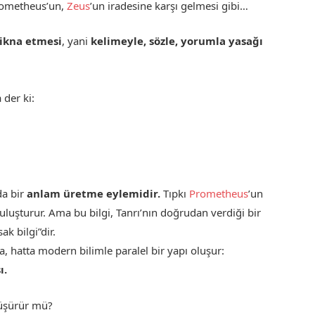
 Prometheus’un,
Zeus
’un iradesine karşı gelmesi gibi…
ikna etmesi
, yani
kelimeyle, sözle, yorumla yasağı
 der ki:
da bir
anlam üretme eylemidir.
Tıpkı
Prometheus
’un
buluşturur. Ama bu bilgi, Tanrı’nın doğrudan verdiği bir
sak bilgi”dir.
la, hatta modern bilimle paralel bir yapı oluşur:
ı.
düşürür mü?