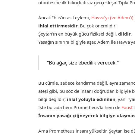
otoritesine ilk bilinçli itiraz gerçekleşir. Tıpkı
Ancak İblis’in asıl eylemi,
Havva’yı (ve Adem’i)
ihlal ettirmesidir.
Bu çok önemlidir:
Şeytan’ın en büyük gücü fiziksel değil,
dildir.
Yasağın sınırını bilgiyle aşar. Adem ile Havva’ya
“Bu ağaç size ebedîlik verecek.”
Bu cümle, sadece kandırma değil, aynı zaman
ateşi gibi, bu söz de insanı doğrudan bilgiyle 
bilgi değildir;
ihlal yoluyla edinilen
, yani “ya
İşte burada hem Prometheus’la hem de
Faust
’
İnsanın yasağı çiğneyerek bilgiye ulaşmas
Ama Prometheus insanı yükseltir. Şeytan ise 