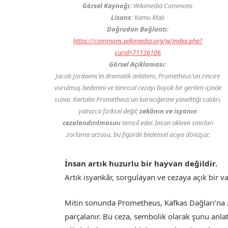
Görsel Kaynağı:
Wikimedia Commons
Lisans:
Kamu Malı
Doğrudan Bağlantı:
https://commons.wikimedia.org/w/index.php?
curid=71136106
Görsel Açıklaması:
Jacob Jordaens’in dramatik anlatımı, Prometheus’un zincire
vurulmuş bedenini ve tanrısal cezayı büyük bir gerilim içinde
sunar. Kartalın Prometheus’un karaciğerine yönelttiği saldırı,
yalnızca fiziksel değil;
zekânın ve isyanın
cezalandırılmasını
temsil eder. İnsan aklının sınırları
zorlama arzusu, bu figürde bedensel acıya dönüşür.
İnsan artık huzurlu bir hayvan değildir.
Artık isyankâr, sorgulayan ve cezaya açık bir var
Mitin sonunda Prometheus, Kafkas Dağları’na zi
parçalanır. Bu ceza, sembolik olarak şunu anlat