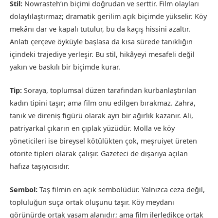
Stil:
Nowrasteh’ın biçimi doğrudan ve serttir. Film olayları
dolaylılaştırmaz; dramatik gerilim açık biçimde yükselir. Köy
mekânı dar ve kapalı tutulur, bu da kaçış hissini azaltır.
Anlatı çerçeve öyküyle başlasa da kısa sürede tanıklığın
içindeki trajediye yerleşir. Bu stil, hikâyeyi mesafeli değil
yakın ve baskılı bir biçimde kurar.
Tip:
Soraya, toplumsal düzen tarafından kurbanlaştırılan
kadın tipini taşır; ama film onu edilgen bırakmaz. Zahra,
tanık ve direniş figürü olarak ayrı bir ağırlık kazanır. Ali,
patriyarkal çıkarın en çıplak yüzüdür. Molla ve köy
yöneticileri ise bireysel kötülükten çok, meşruiyet üreten
otorite tipleri olarak çalışır. Gazeteci de dışarıya açılan
hafıza taşıyıcısıdır.
Sembol:
Taş filmin en açık sembolüdür. Yalnızca ceza değil,
topluluğun suça ortak oluşunu taşır. Köy meydanı
görünürde ortak yaşam alanıdır; ama film ilerledikçe ortak