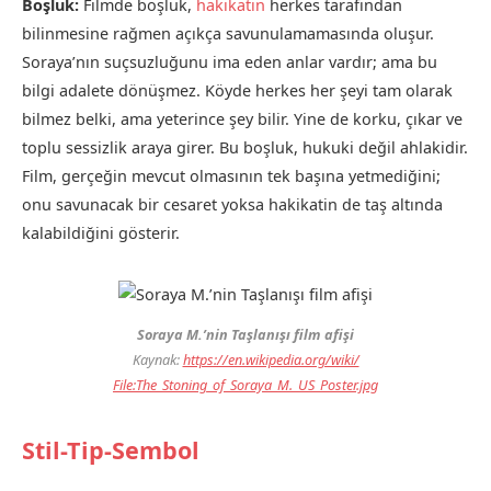
Boşluk:
Filmde boşluk,
hakikatin
herkes tarafından
bilinmesine rağmen açıkça savunulamamasında oluşur.
Soraya’nın suçsuzluğunu ima eden anlar vardır; ama bu
bilgi adalete dönüşmez. Köyde herkes her şeyi tam olarak
bilmez belki, ama yeterince şey bilir. Yine de korku, çıkar ve
toplu sessizlik araya girer. Bu boşluk, hukuki değil ahlakidir.
Film, gerçeğin mevcut olmasının tek başına yetmediğini;
onu savunacak bir cesaret yoksa hakikatin de taş altında
kalabildiğini gösterir.
Soraya M.’nin Taşlanışı film afişi
Kaynak:
https://en.wikipedia.org/wiki/
File:The_Stoning_of_Soraya_M._US_Poster.jpg
Stil-Tip-Sembol