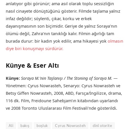
anlatıyor gibi görünür; ama asıl olarak toplu sessizliğin
nasıl cinayete dönüştüğünü gösterir. Filmde taşlama yalnız
infaz değildir; söylenti, çıkar, korku ve erkek
dayanışmasının son biçimidir. Geriye de yalnız Soraya’nın
ölümü değil, Zahra’nın tanıklığı kalır. Filmin ağırlığı tam
burada durur: bir kadın yok edilir, ama hikayesi yok
olmasın
diye biri konuşmayı sürdürür.
Künye & Eser Altı
Künye:
Soraya M.’nin Taşlanışı / The Stoning of Soraya M.
—
Yönetmen: Cyrus Nowrasteh, Senaryo: Cyrus Nowrasteh ve
Betsy Giffen Nowrasteh, 2008, ABD, Farsça/İngilizce, drama,
116 dk. Film, Freidoune Sahebjam’ın kitabından uyarlandı
ve 2008 Toronto Uluslararası Film Festivali’nde gösterildi.
Ali
bakış
boşluk
Cyrus Nowrasteh
dinî otorite