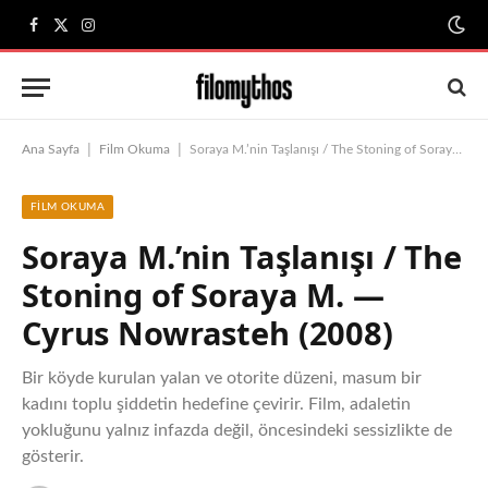
Facebook
X
Instagram
(Twitter)
|
|
Ana Sayfa
Film Okuma
Soraya M.’nin Taşlanışı / The Stoning of Soraya M. — Cyrus Nowrasteh (2008)
FILM OKUMA
Soraya M.’nin Taşlanışı / The
Stoning of Soraya M. —
Cyrus Nowrasteh (2008)
Bir köyde kurulan yalan ve otorite düzeni, masum bir
kadını toplu şiddetin hedefine çevirir. Film, adaletin
yokluğunu yalnız infazda değil, öncesindeki sessizlikte de
gösterir.