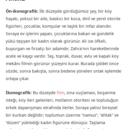
Ön-ikonografik:
İlk düzeyde gördüğümüz şey, bir köy
hayatı, yoksul bir aile, baskıcı bir koca, dinî ve yerel otorite
figürleri, çocuklar, komşular ve taşlık bir infaz alanıdır.
Soraya ev işlerini yapan, çocuklarına bakan ve gündelik
yükü taşıyan bir kadın olarak görünür. Ali ise öfkeli,
buyurgan ve fırsatçı bir adamdır. Zahra’nın hareketlerinde
acele ve kaygı vardır. Taş, toprak, duvar, avlu ve kapalı köy
mekânı filmin görünür yüzeyini kurar. Burada şiddet önce
sözde, sonra bakışta, sonra bedene yönelen ortak eylemde
ortaya çıkar.
İkonografik:
Bu düzeyde
film
, zina suçlaması, boşanma
isteği, köy ileri gelenleri, mollanın otoritesi ve topluluğun
erkek dayanışması etrafında ilerler. Soraya yalnız bireysel
bir kurban değildir; toplumun üzerine “namus”, “ahlak” ve
“düzen” yüklediği kadın figürüne dönüşür. Taşlama