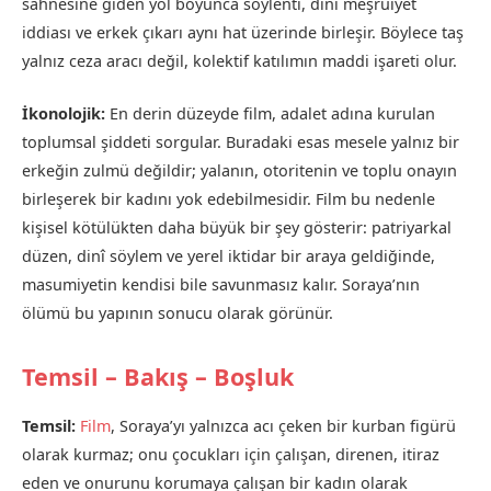
sahnesine giden yol boyunca söylenti, dinî meşruiyet
iddiası ve erkek çıkarı aynı hat üzerinde birleşir. Böylece taş
yalnız ceza aracı değil, kolektif katılımın maddi işareti olur.
İkonolojik:
En derin düzeyde film, adalet adına kurulan
toplumsal şiddeti sorgular. Buradaki esas mesele yalnız bir
erkeğin zulmü değildir; yalanın, otoritenin ve toplu onayın
birleşerek bir kadını yok edebilmesidir. Film bu nedenle
kişisel kötülükten daha büyük bir şey gösterir: patriyarkal
düzen, dinî söylem ve yerel iktidar bir araya geldiğinde,
masumiyetin kendisi bile savunmasız kalır. Soraya’nın
ölümü bu yapının sonucu olarak görünür.
Temsil – Bakış – Boşluk
Temsil:
Film
, Soraya’yı yalnızca acı çeken bir kurban figürü
olarak kurmaz; onu çocukları için çalışan, direnen, itiraz
eden ve onurunu korumaya çalışan bir kadın olarak