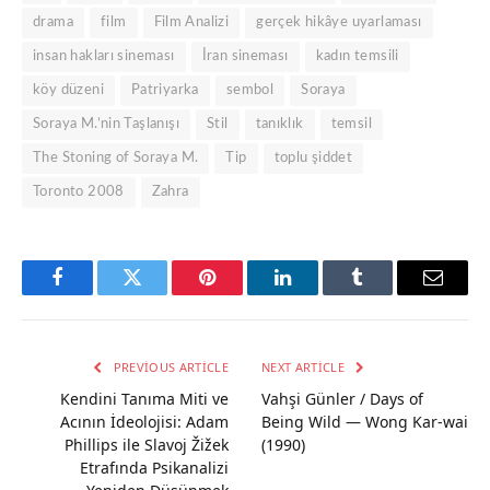
drama
film
Film Analizi
gerçek hikâye uyarlaması
insan hakları sineması
İran sineması
kadın temsili
köy düzeni
Patriyarka
sembol
Soraya
Soraya M.’nin Taşlanışı
Stil
tanıklık
temsil
The Stoning of Soraya M.
Tip
toplu şiddet
Toronto 2008
Zahra
Facebook
Twitter
Pinterest
LinkedIn
Tumblr
Email
PREVIOUS ARTICLE
NEXT ARTICLE
Kendini Tanıma Miti ve
Vahşi Günler / Days of
Acının İdeolojisi: Adam
Being Wild — Wong Kar-wai
Phillips ile Slavoj Žižek
(1990)
Etrafında Psikanalizi