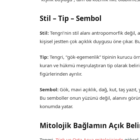
Stil – Tip – Sembol
Stil:
Tengri’nin stil alanı antropomorfik değil, 
kişisel jestten çok açıklık duygusu öne çıkar. B
Tip:
Tengri, “gök-egemenlik” tipinin kurucu örn
kuran ve hükmü meşrulaştıran tip olarak beliri
figürlerinden ayrılır.
Sembol:
Gök, mavi açıklık, dağ, kut, taş yazıt,
Bu semboller onun yüzünü değil, alanını görünü
konumda yatar.
Mitolojik Bağlamın Açık Beli
Tengri,
Türk ve Orta Asya mitolojisinde
göksel 