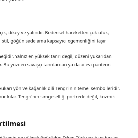
açık, dikey ve yalındır. Bedensel hareketten çok ufuk,
u stil, göğün sade ama kapsayıcı egemenliğini taşır.
eğidir. Yalnız en yüksek tanrı değil, düzeni yukarıdan
r. Bu yüzden savaşçı tanrılardan ya da ailevi panteon
 yukarı yön ve kağanlık dili Tengri’nin temel sembolleridir.
r kılar. Tengri’nin simgeselliği portrede değil, kozmik
rtilmesi
düzenin en yüksek figürüdür. Erken Türk yazıtı ve bozkır