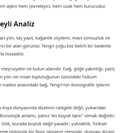
hem aşkın hem çevreleyici, hem uzak hem kurucudur.
yli Analiz
arı yön, taş yazıt, kağanlık söylemi, mavi sonsuzluk ve
i bir alan görünür. Tengri çoğu kez belirli bir bedenle
e hissedilir.
meşruiyetin ve kutun alanıdır. Dağ, göğe yakınlığı; yazıt,
arı yön ise insan topluluğunun üstündeki hüküm
 iradesi arasındaki bağ, Tengri’nin ikonografik işlevini
a Asya dünyasında düzenin rastgele değil, yukarıdan
İkonolojik anlamı, yalnız “en büyük tanrı” olmak değildir;
 Gök, burada boşluk değil yasadır; yükseklik, fiziksel
enle mitolojik bir figür olmanın ötesinde, dünyayı düzen