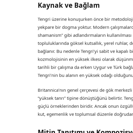
Kaynak ve Bağlam
Tengri üzerine konuşurken önce bir metodolojik 
yekpare bir dogma yoktur. Modern çalışmalarda 
shamanism” gibi adlandırmaların kullanılması bi
topluluklarında göksel kutsallık, yerel ruhlar, d
bağlanır. Bu nedenle Tengri’yi sabit ve kapalı b
kozmolojisinin en yüksek ilkesi olarak düşü
tarihli bir çalışma da erken Uygur ve Türk bağla
Tengri’nin bu alanın en yüksek odağı olduğunu 
Britannica’nın genel çerçevesi de gök merkezli
“yüksek tanrı” tipine dönüştüğünü belirtir. Ten
güçlü örneklerinden biridir. Ancak onun özgüllü
kut, egemenlik ve toplumsal düzenle doğrudan i
Mitin Tanıtımı ve Kompozis