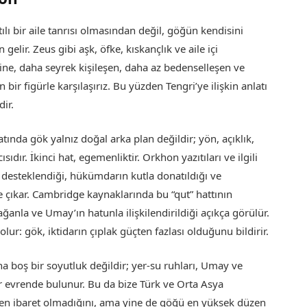
tılı bir aile tanrısı olmasından değil, göğün kendisini
elir. Zeus gibi aşk, öfke, kıskançlık ve aile içi
erine, daha seyrek kişileşen, daha az bedenselleşen ve
ir figürle karşılaşırız. Bu yüzden Tengri’ye ilişkin anlatı
ir.
ında gök yalnız doğal arka plan değildir; yön, açıklık,
dır. İkinci hat, egemenliktir. Orkhon yazıtıları ve ilgili
 desteklendiği, hükümdarın kutla donatıldığı ve
 çıkar. Cambridge kaynaklarında bu “qut” hattının
ğanla ve Umay’ın hatunla ilişkilendirildiği açıkça görülür.
lur: gök, iktidarın çıplak güçten fazlası olduğunu bildirir.
ına boş bir soyutluk değildir; yer-su ruhları, Umay ve
ir evrende bulunur. Bu da bize Türk ve Orta Asya
inden ibaret olmadığını, ama yine de göğü en yüksek düzen