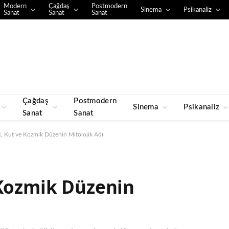
Modern
Çağdaş
Postmodern
Sinema
Psikanaliz
Sanat
Sanat
Sanat
Çağdaş
Postmodern
Sinema
Psikanaliz
Sanat
Sanat
k, Kut ve Kozmik Düzenin Mitolojik Adı
 Kozmik Düzenin