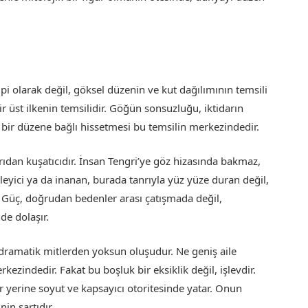
pi olarak değil, göksel düzenin ve kut dağılımının temsili
bir üst ilkenin temsilidir. Göğün sonsuzluğu, iktidarın
 bir düzene bağlı hissetmesi bu temsilin merkezindedir.
karıdan kuşatıcıdır. İnsan Tengri’ye göz hizasında bakmaz,
izleyici ya da inanan, burada tanrıyla yüz yüze duran değil,
. Güç, doğrudan bedenler arası çatışmada değil,
de dolaşır.
 dramatik mitlerden yoksun oluşudur. Ne geniş aile
ezindedir. Fakat bu boşluk bir eksiklik değil, işlevdir.
r yerine soyut ve kapsayıcı otoritesinde yatar. Onun
in şartıdır.