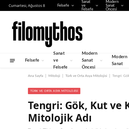
Sanat
Modern
Cumartesi, Ağustos 8
Felsefe
ve
Sanat
Felsefe
Öncesi
Sanat
Modern
Modern
Felsefe
ve
Sanat
Sanat
Felsefe
Öncesi
|
|
|
Ana Sayfa
Mitoloji
Türk ve Orta Asya Mitolojisi
Tengri: Gö
TÜRK VE ORTA ASYA MITOLOJISI
Tengri: Gök, Kut ve
Mitolojik Adı