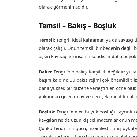
olarak görmenin adıdır.
Temsil – Bakış – Boşluk
Temsil:
Tengri, ideal kahraman ya da savaşçı ti
olarak çalışır. Onun temsili bir bedenin değil, 
aşkın kaynağı ve insanın kendisini daha büyük
Bakış:
Tengri’nin bakışı karşılıklı değildir; yu
başını kaldırır. Bu bakış rejimi çok önemlidir: 
daha yüksek bir düzene yerleştirilen özne olur
yukarıdan gelen onay ve geri çekilme ihtimalin
Boşluk:
Tengri’nin en büyük boşluğu, ayrıntılı
kavgıları ne de uzun kişisel maceralar onun merk
Çünkü Tengri’nin gücü, insanileştirilmiş öyküle
“kişilik boşluğu”, tam da kozmik ilke olabilmesin