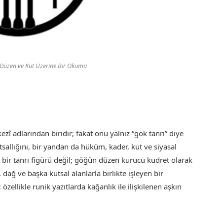
 Düzen ve Kut Üzerine Bir Okuma
zî adlarından biridir; fakat onu yalnız “gök tanrı” diye
allığını, bir yandan da hüküm, kader, kut ve siyasal
ız bir tanrı figürü değil; göğün düzen kurucu kudret olarak
dağ ve başka kutsal alanlarla birlikte işleyen bir
zellikle runik yazıtlarda kağanlık ile ilişkilenen aşkın