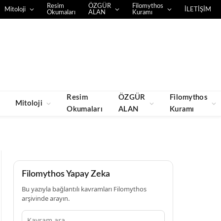
Resim
ÖZGÜR
Filomythos
Mitoloji
İLETİŞİM
Okumaları
ALAN
Kuramı
Resim
ÖZGÜR
Filomythos
Mitoloji
Okumaları
ALAN
Kuramı
Filomythos Yapay Zeka
Bu yazıyla bağlantılı kavramları Filomythos
arşivinde arayın.