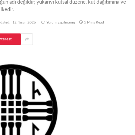
ğün adı değildir; yukarıyı kutsal düzene, kut dağıtımına ve
lkedir.
dated:
12 Nisan 2026
Yorum yapılmamış
5 Mins Read
nterest