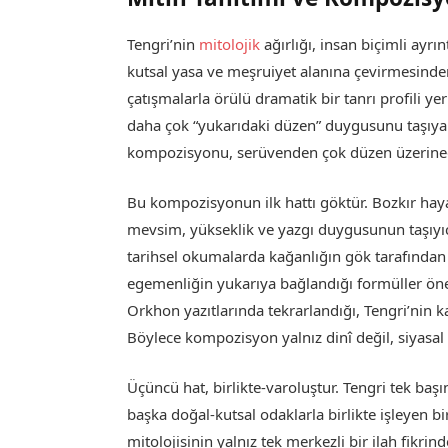
Tengri’nin
mitolojik
ağırlığı, insan biçimli ayrın
kutsal yasa ve meşruiyet alanına çevirmesinden g
çatışmalarla örülü dramatik bir tanrı profili y
daha çok “yukarıdaki düzen” duygusunu taşıyan b
kompozisyonu, serüvenden çok düzen üzerined
Bu kompozisyonun ilk hattı göktür. Bozkır hayat
mevsim, yükseklik ve yazgı duygusunun taşıyıcısı
tarihsel okumalarda kağanlığın gök tarafından
egemenliğin yukarıya bağlandığı formüller öne
Orkhon yazıtlarında tekrarlandığı, Tengri’nin ka
Böylece kompozisyon yalnız dinî değil, siyasal o
Üçüncü hat, birlikte-varoluştur. Tengri tek baş
başka doğal-kutsal odaklarla birlikte işleyen b
mitolojisinin yalnız tek merkezli bir ilah fikr