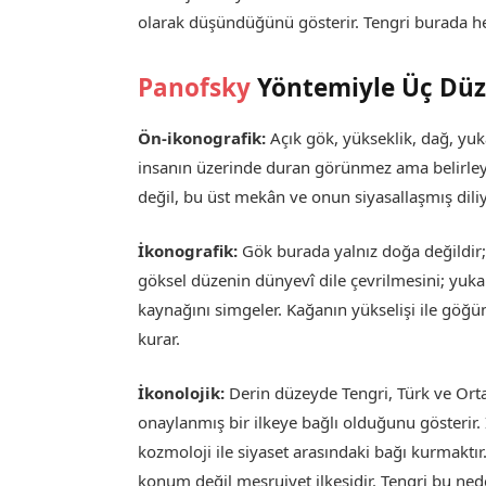
olarak düşündüğünü gösterir. Tengri burada 
Panofsky
Yöntemiyle Üç Düze
Ön-ikonografik:
Açık gök, yükseklik, dağ, yuk
insanın üzerinde duran görünmez ama belirleyic
değil, bu üst mekân ve onun siyasallaşmış diliyl
İkonografik:
Gök burada yalnız doğa değildir; 
göksel düzenin dünyevî dile çevrilmesini; yuk
kaynağını simgeler. Kağanın yükselişi ile göğün
kurar.
İkonolojik:
Derin düzeyde Tengri, Türk ve Ort
onaylanmış bir ilkeye bağlı olduğunu gösterir. 
kozmoloji ile siyaset arasındaki bağı kurmaktır.
konum değil meşruiyet ilkesidir. Tengri bu ned