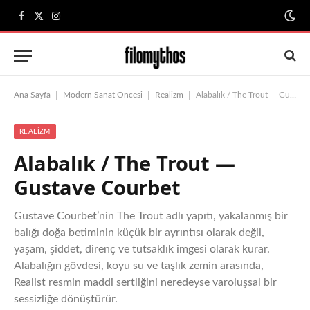
Facebook
X
Instagram
(Twitter)
|
|
|
Ana Sayfa
Modern Sanat Öncesi
Realizm
Alabalık / The Trout — Gustave Courbet
REALIZM
Alabalık / The Trout —
Gustave Courbet
Gustave Courbet’nin The Trout adlı yapıtı, yakalanmış bir
balığı doğa betiminin küçük bir ayrıntısı olarak değil,
yaşam, şiddet, direnç ve tutsaklık imgesi olarak kurar.
Alabalığın gövdesi, koyu su ve taşlık zemin arasında,
Realist resmin maddi sertliğini neredeyse varoluşsal bir
sessizliğe dönüştürür.