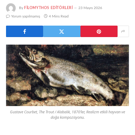
By
FILOMYTHOS EDITÖRLERI
23 Mayıs 2026
Yorum yapılmamış
4 Mins Read
Gustave Courbet, The Trout / Alabalık, 1870’ler, Realizm etkili hayvan ve
doğa kompozisyonu.