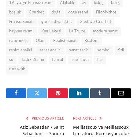
19. yüzyıl Fransız resmi
Alabalık
av
bakış
balık
boşluk
Courbet
doğa
doğa resmi
FiloMythos
Fransız sanatı
görsel diyalektik
Gustave Courbet
hayvan resmi
Kan Lekesi
La Truite
modern sanat
natürmort
Ölüm
Realist Sanat
Realizm
resim analizi
sanat analizi
sanat tarihi
sembol
Stil
su
Taşlık Zemin
temsil
The Trout
Tip
tutsaklık
Facebook
Twitter
Pinterest
LinkedIn
Tumblr
Email
PREVIOUS ARTICLE
NEXT ARTICLE
Aziz Sebastian / Saint
Meillassoux ve Meillassoux
Sebastian — Sandro
Literatürü: Korelasyonculuk