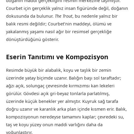
doğanın maddi gerçekliğini resmin merkezine taşımıştır.
Courbet için gerçeklik yalnız insan figüründe değil, doğanın
dokusunda da bulunur.
The Trout
, bu nedenle yalnız bir
balık resmi değildir; Courbet’nin maddeyi, ölümü ve
yakalanmış yaşamı nasıl ağır bir resimsel gerçekliğe
dönüştürdüğünü gösterir.
Eserin Tanıtımı ve Kompozisyon
Resimde büyük bir alabalık, koyu ve taşlık bir zemin
üzerinde yatay biçimde uzanır. Balığın başı sol taraftadır;
ağzı açık, solungaç çevresinde kırmızımsı kan lekeleri
görülür. Gövdesi açık gri-beyaz tonlarla parlatılmış,
üzerinde küçük benekler yer almıştır. Kuyruk sağ tarafa
doğru uzanır ve karanlık arka plan içinde kısmen erir. Balık,
kompozisyonun neredeyse tamamını kaplar; çevredeki su,
taş ve koyu yüzey onun maddi varlığını daha da
yoğunlaştırır.