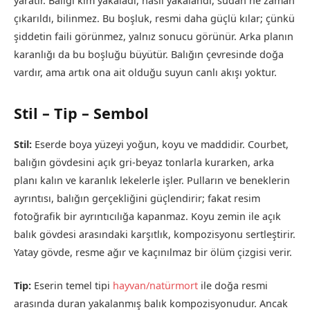
yaratır. Balığı kim yakaladı, nasıl yakalandı, sudan ne zaman
çıkarıldı, bilinmez. Bu boşluk, resmi daha güçlü kılar; çünkü
şiddetin faili görünmez, yalnız sonucu görünür. Arka planın
karanlığı da bu boşluğu büyütür. Balığın çevresinde doğa
vardır, ama artık ona ait olduğu suyun canlı akışı yoktur.
Stil – Tip – Sembol
Stil:
Eserde boya yüzeyi yoğun, koyu ve maddidir. Courbet,
balığın gövdesini açık gri-beyaz tonlarla kurarken, arka
planı kalın ve karanlık lekelerle işler. Pulların ve beneklerin
ayrıntısı, balığın gerçekliğini güçlendirir; fakat resim
fotoğrafik bir ayrıntıcılığa kapanmaz. Koyu zemin ile açık
balık gövdesi arasındaki karşıtlık, kompozisyonu sertleştirir.
Yatay gövde, resme ağır ve kaçınılmaz bir ölüm çizgisi verir.
Tip:
Eserin temel tipi
hayvan/natürmort
ile doğa resmi
arasında duran yakalanmış balık kompozisyonudur. Ancak