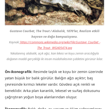
Gustave Courbet, The Trout / Alabalık, 1870’ler, Realizm etkili
hayvan ve doğa kompozisyonu.
Kaynak:
https://commons.wikimedia.org/wiki/File:Gustave_Courbet_-
The_Trout
-_WGA05474.jpg
Yakalanmış alabalık, açık ağız, kan lekesi ve koyu zemin aracılığıyla
doğanın maddi gerçekliği ile insan müdahalesinin şiddetini görünür kılar.
Ön-ikonografik:
Resimde taşlık ve koyu bir zemin üzerinde
yatan büyük bir balık görülür. Balığın ağzı açıktır; baş
çevresinde kırmızı lekeler vardır. Gövdesi açık renkli ve
beneklidir. Arka plan karanlık, lekesel ve su/taş dokusunu
çağrıştıran yoğun boya alanlarından oluşur.
İkonografik:
Balık, doğa, av, yaşam ve ölüm çağrışımlarını