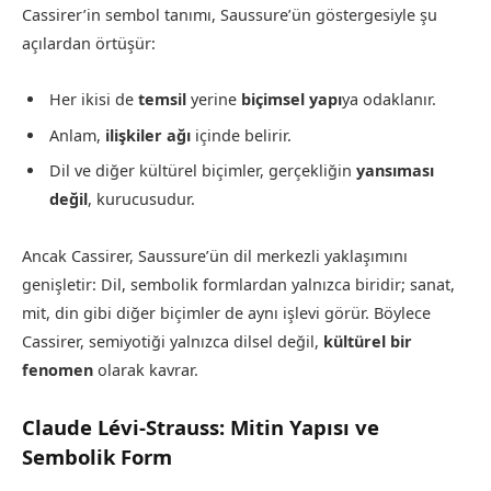
Cassirer’in sembol tanımı, Saussure’ün göstergesiyle şu
açılardan örtüşür:
Her ikisi de
temsil
yerine
biçimsel yapı
ya odaklanır.
Anlam,
ilişkiler ağı
içinde belirir.
Dil ve diğer kültürel biçimler, gerçekliğin
yansıması
değil
, kurucusudur.
Ancak Cassirer, Saussure’ün dil merkezli yaklaşımını
genişletir: Dil, sembolik formlardan yalnızca biridir; sanat,
mit, din gibi diğer biçimler de aynı işlevi görür. Böylece
Cassirer, semiyotiği yalnızca dilsel değil,
kültürel bir
fenomen
olarak kavrar.
Claude Lévi-Strauss: Mitin Yapısı ve
Sembolik Form