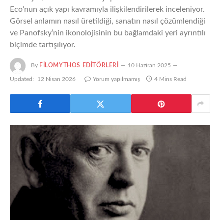
Eco’nun açık yapı kavramıyla ilişkilendirilerek inceleniyor.
Görsel anlamın nasıl üretildiği, sanatın nasıl çözümlendiği
ve Panofsky’nin ikonolojisinin bu bağlamdaki yeri ayrıntılı
biçimde tartışılıyor.
By
FILOMYTHOS EDITÖRLERI
10 Haziran 2025
Updated:
12 Nisan 2026
Yorum yapılmamış
4 Mins Read