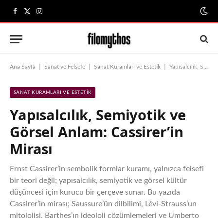
Facebook
X
Instagram
(Twitter)
|
|
|
Ana Sayfa
Sanat ve Felsefe
Sanat Kuramları ve Estetik
Yapısalcılık, Semiyotik ve Görsel Anlam: Cassirer’in Mirası
SANAT KURAMLARI VE ESTETIK
Yapısalcılık, Semiyotik ve
Görsel Anlam: Cassirer’in
Mirası
Ernst Cassirer’in sembolik formlar kuramı, yalnızca felsefi
bir teori değil; yapısalcılık, semiyotik ve görsel kültür
düşüncesi için kurucu bir çerçeve sunar. Bu yazıda
Cassirer’in mirası; Saussure’ün dilbilimi, Lévi-Strauss’un
mitolojisi, Barthes’ın ideoloji çözümlemeleri ve Umberto