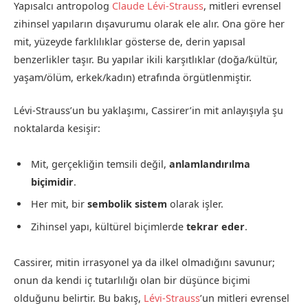
Yapısalcı antropolog
Claude Lévi-Strauss
, mitleri evrensel
zihinsel yapıların dışavurumu olarak ele alır. Ona göre her
mit, yüzeyde farklılıklar gösterse de, derin yapısal
benzerlikler taşır. Bu yapılar ikili karşıtlıklar (doğa/kültür,
yaşam/ölüm, erkek/kadın) etrafında örgütlenmiştir.
Lévi-Strauss’un bu yaklaşımı, Cassirer’in mit anlayışıyla şu
noktalarda kesişir:
Mit, gerçekliğin temsili değil,
anlamlandırılma
biçimidir
.
Her mit, bir
sembolik sistem
olarak işler.
Zihinsel yapı, kültürel biçimlerde
tekrar eder
.
Cassirer, mitin irrasyonel ya da ilkel olmadığını savunur;
onun da kendi iç tutarlılığı olan bir düşünce biçimi
olduğunu belirtir. Bu bakış,
Lévi-Strauss
’un mitleri evrensel