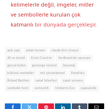
kelimelerle değil, imgeler, mitler
ve sembollerle kurulan çok
katmanlı
bir dünyada gerçekleşir.
açık yapı
anlam kuramı
claude lévi-strauss
dil ve temsil
Ernst Cassirer
ferdinand de saussure
görsel kültür
gösterge sistemi
ikonoloji
kültürel semboller
mit çözümlemesi
Panofsky
Roland Barthes
sanat felsefesi
sanat yorumu
sembolik form
semiyotik
Umberto Eco
yapısalcılık