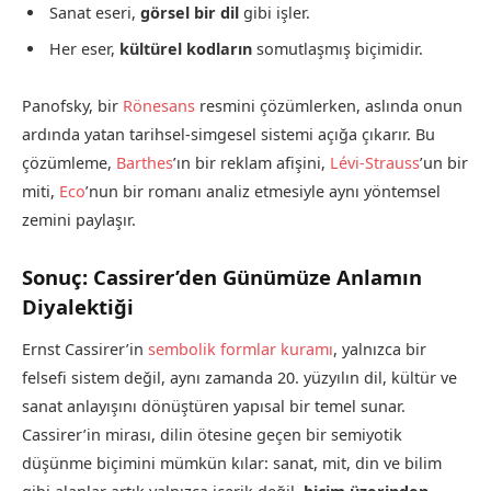
Sanat eseri,
görsel bir dil
gibi işler.
Her eser,
kültürel kodların
somutlaşmış biçimidir.
Panofsky, bir
Rönesans
resmini çözümlerken, aslında onun
ardında yatan tarihsel-simgesel sistemi açığa çıkarır. Bu
çözümleme,
Barthes
’ın bir reklam afişini,
Lévi-Strauss
’un bir
miti,
Eco
’nun bir romanı analiz etmesiyle aynı yöntemsel
zemini paylaşır.
Sonuç: Cassirer’den Günümüze Anlamın
Diyalektiği
Ernst Cassirer’in
sembolik formlar kuramı
, yalnızca bir
felsefi sistem değil, aynı zamanda 20. yüzyılın dil, kültür ve
sanat anlayışını dönüştüren yapısal bir temel sunar.
Cassirer’in mirası, dilin ötesine geçen bir semiyotik
düşünme biçimini mümkün kılar: sanat, mit, din ve bilim