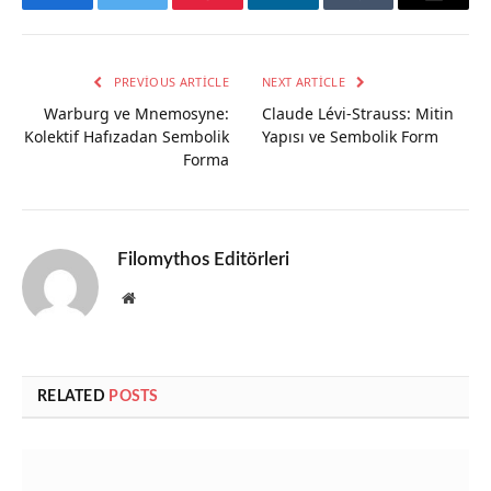
Facebook
Twitter
Pinterest
LinkedIn
Tumblr
Email
PREVIOUS ARTICLE
NEXT ARTICLE
Warburg ve Mnemosyne:
Claude Lévi-Strauss: Mitin
Kolektif Hafızadan Sembolik
Yapısı ve Sembolik Form
Forma
Filomythos Editörleri
Website
RELATED
POSTS