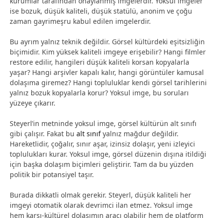
kurumlar tarafından onaylanmış imgelerdir. Yoksul imgeler
ise bozuk, düşük kaliteli, düşük statülü, anonim ve çoğu
zaman gayrimeşru kabul edilen imgelerdir.
Bu ayrım yalnız teknik değildir. Görsel kültürdeki eşitsizliğin
biçimidir. Kim yüksek kaliteli imgeye erişebilir? Hangi filmler
restore edilir, hangileri düşük kaliteli korsan kopyalarla
yaşar? Hangi arşivler kapalı kalır, hangi görüntüler kamusal
dolaşıma giremez? Hangi topluluklar kendi görsel tarihlerini
yalnız bozuk kopyalarla korur? Yoksul imge, bu soruları
yüzeye çıkarır.
Steyerl’in metninde yoksul imge, görsel kültürün alt sınıfı
gibi çalışır. Fakat bu
alt sınıf
yalnız mağdur değildir.
Hareketlidir, çoğalır, sınır aşar, izinsiz dolaşır, yeni izleyici
toplulukları kurar. Yoksul imge, görsel düzenin dışına itildiği
için başka dolaşım biçimleri geliştirir. Tam da bu yüzden
politik bir potansiyel taşır.
Burada dikkatli olmak gerekir. Steyerl, düşük kaliteli her
imgeyi otomatik olarak devrimci ilan etmez. Yoksul imge
hem karşı-kültürel dolaşımın aracı olabilir hem de platform