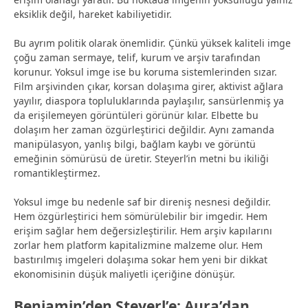
eksiklik değil, hareket kabiliyetidir.
Bu ayrım politik olarak önemlidir. Çünkü yüksek kaliteli imge
çoğu zaman sermaye, telif, kurum ve arşiv tarafından
korunur. Yoksul imge ise bu koruma sistemlerinden sızar.
Film arşivinden çıkar, korsan dolaşıma girer, aktivist ağlara
yayılır, diaspora topluluklarında paylaşılır, sansürlenmiş ya
da erişilemeyen görüntüleri görünür kılar. Elbette bu
dolaşım her zaman özgürleştirici değildir. Aynı zamanda
manipülasyon, yanlış bilgi, bağlam kaybı ve görüntü
emeğinin sömürüsü de üretir. Steyerl’in metni bu ikiliği
romantikleştirmez.
Yoksul imge bu nedenle saf bir direniş nesnesi değildir.
Hem özgürleştirici hem sömürülebilir bir imgedir. Hem
erişim sağlar hem değersizleştirilir. Hem arşiv kapılarını
zorlar hem platform kapitalizmine malzeme olur. Hem
bastırılmış imgeleri dolaşıma sokar hem yeni bir dikkat
ekonomisinin düşük maliyetli içeriğine dönüşür.
Benjamin’den Steyerl’e: Aura’dan