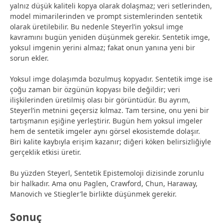
yalnız düşük kaliteli kopya olarak dolaşmaz; veri setlerinden,
model mimarilerinden ve prompt sistemlerinden sentetik
olarak üretilebilir. Bu nedenle Steyerl’in yoksul imge
kavramını bugün yeniden düşünmek gerekir. Sentetik imge,
yoksul imgenin yerini almaz; fakat onun yanına yeni bir
sorun ekler.
Yoksul imge dolaşımda bozulmuş kopyadır. Sentetik imge ise
çoğu zaman bir özgünün kopyası bile değildir; veri
ilişkilerinden üretilmiş olası bir görüntüdür. Bu ayrım,
Steyerl’in metnini geçersiz kılmaz. Tam tersine, onu yeni bir
tartışmanın eşiğine yerleştirir. Bugün hem yoksul imgeler
hem de sentetik imgeler aynı görsel ekosistemde dolaşır.
Biri kalite kaybıyla erişim kazanır; diğeri köken belirsizliğiyle
gerçeklik etkisi üretir.
Bu yüzden Steyerl, Sentetik Epistemoloji dizisinde zorunlu
bir halkadır. Ama onu Paglen, Crawford, Chun, Haraway,
Manovich ve Stiegler’le birlikte düşünmek gerekir.
Sonuç