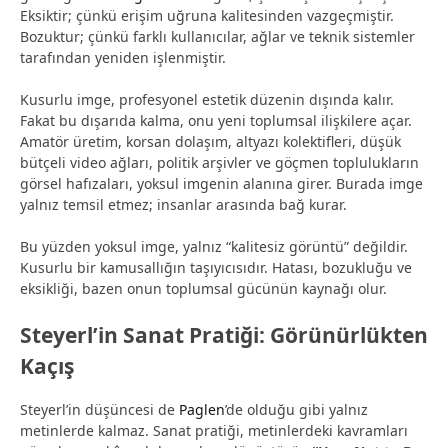
Eksiktir; çünkü erişim uğruna kalitesinden vazgeçmiştir.
Bozuktur; çünkü farklı kullanıcılar, ağlar ve teknik sistemler
tarafından yeniden işlenmiştir.
Kusurlu imge, profesyonel estetik düzenin dışında kalır.
Fakat bu dışarıda kalma, onu yeni toplumsal ilişkilere açar.
Amatör üretim, korsan dolaşım, altyazı kolektifleri, düşük
bütçeli video ağları, politik arşivler ve göçmen toplulukların
görsel hafızaları, yoksul imgenin alanına girer. Burada imge
yalnız temsil etmez; insanlar arasında bağ kurar.
Bu yüzden yoksul imge, yalnız “kalitesiz görüntü” değildir.
Kusurlu bir kamusallığın taşıyıcısıdır. Hatası, bozukluğu ve
eksikliği, bazen onun toplumsal gücünün kaynağı olur.
Steyerl’in Sanat Pratiği: Görünürlükten
Kaçış
Steyerl’in düşüncesi de
Paglen
’de olduğu gibi yalnız
metinlerde kalmaz. Sanat pratiği, metinlerdeki kavramları