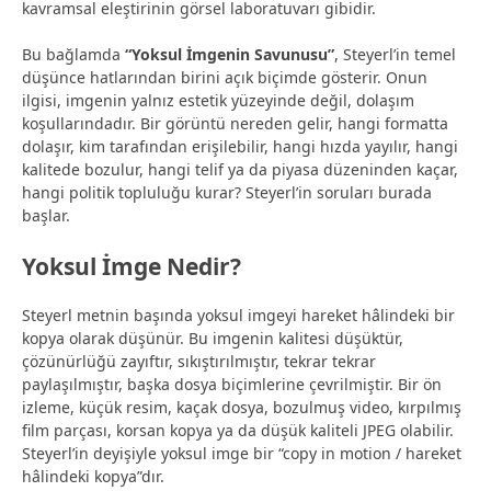
kavramsal eleştirinin görsel laboratuvarı gibidir.
Bu bağlamda
“Yoksul İmgenin Savunusu”
, Steyerl’in temel
düşünce hatlarından birini açık biçimde gösterir. Onun
ilgisi, imgenin yalnız estetik yüzeyinde değil, dolaşım
koşullarındadır. Bir görüntü nereden gelir, hangi formatta
dolaşır, kim tarafından erişilebilir, hangi hızda yayılır, hangi
kalitede bozulur, hangi telif ya da piyasa düzeninden kaçar,
hangi politik topluluğu kurar? Steyerl’in soruları burada
başlar.
Yoksul İmge Nedir?
Steyerl metnin başında yoksul imgeyi hareket hâlindeki bir
kopya olarak düşünür. Bu imgenin kalitesi düşüktür,
çözünürlüğü zayıftır, sıkıştırılmıştır, tekrar tekrar
paylaşılmıştır, başka dosya biçimlerine çevrilmiştir. Bir ön
izleme, küçük resim, kaçak dosya, bozulmuş video, kırpılmış
film parçası, korsan kopya ya da düşük kaliteli JPEG olabilir.
Steyerl’in deyişiyle yoksul imge bir “copy in motion / hareket
hâlindeki kopya”dır.