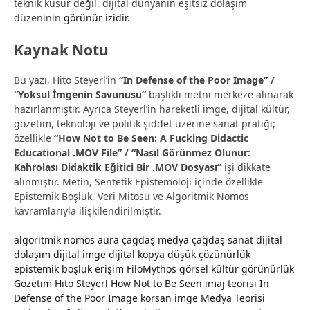
teknik kusur değil, dijital dünyanın eşitsiz dolaşım
düzeninin
görünür izidir.
Kaynak Notu
Bu yazı, Hito Steyerl’in
“In Defense of the Poor Image” /
“Yoksul İmgenin Savunusu”
başlıklı metni merkeze alınarak
hazırlanmıştır. Ayrıca Steyerl’in hareketli imge, dijital kültür,
gözetim, teknoloji ve politik şiddet üzerine sanat pratiği;
özellikle
“How Not to Be Seen: A Fucking Didactic
Educational .MOV File” / “Nasıl Görünmez Olunur:
Kahrolası Didaktik Eğitici Bir .MOV Dosyası”
işi dikkate
alınmıştır. Metin, Sentetik Epistemoloji içinde özellikle
Epistemik Boşluk, Veri Mitosu ve Algoritmik Nomos
kavramlarıyla ilişkilendirilmiştir.
algoritmik nomos
aura
çağdaş medya
çağdaş sanat
dijital
dolaşım
dijital imge
dijital kopya
düşük çözünürlük
epistemik boşluk
erişim
FiloMythos
görsel kültür
görünürlük
Gözetim
Hito Steyerl
How Not to Be Seen
imaj teorisi
In
Defense of the Poor Image
korsan imge
Medya Teorisi