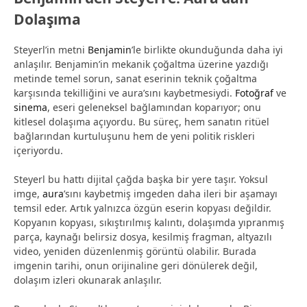
Dolaşıma
Steyerl’in metni
Benjamin
’le birlikte okunduğunda daha iyi
anlaşılır. Benjamin’in mekanik çoğaltma üzerine yazdığı
metinde temel sorun, sanat eserinin teknik çoğaltma
karşısında tekilliğini ve aura’sını kaybetmesiydi.
Fotoğraf
ve
sinema
, eseri geleneksel bağlamından koparıyor; onu
kitlesel dolaşıma açıyordu. Bu süreç, hem sanatın ritüel
bağlarından kurtuluşunu hem de yeni politik riskleri
içeriyordu.
Steyerl bu hattı dijital çağda başka bir yere taşır. Yoksul
imge,
aura
’sını kaybetmiş imgeden daha ileri bir aşamayı
temsil eder. Artık yalnızca özgün eserin kopyası değildir.
Kopyanın kopyası, sıkıştırılmış kalıntı, dolaşımda yıpranmış
parça, kaynağı belirsiz dosya, kesilmiş fragman, altyazılı
video, yeniden düzenlenmiş görüntü olabilir. Burada
imgenin tarihi, onun orijinaline geri dönülerek değil,
dolaşım izleri okunarak anlaşılır.