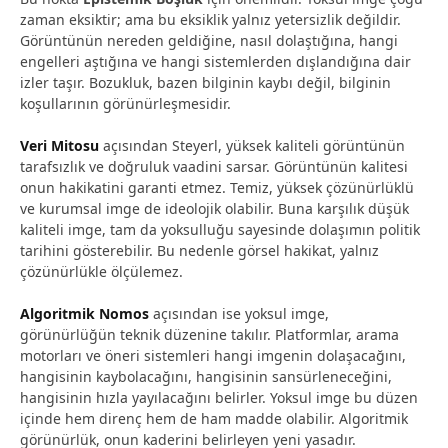
zaman eksiktir; ama bu eksiklik yalnız yetersizlik değildir.
Görüntünün nereden geldiğine, nasıl dolaştığına, hangi
engelleri aştığına ve hangi sistemlerden dışlandığına dair
izler taşır. Bozukluk, bazen bilginin kaybı değil, bilginin
koşullarının görünürleşmesidir.
Veri Mitosu
açısından Steyerl, yüksek kaliteli görüntünün
tarafsızlık ve doğruluk vaadini sarsar. Görüntünün kalitesi
onun hakikatini garanti etmez. Temiz, yüksek çözünürlüklü
ve kurumsal imge de ideolojik olabilir. Buna karşılık düşük
kaliteli imge, tam da yoksulluğu sayesinde dolaşımın politik
tarihini gösterebilir. Bu nedenle görsel hakikat, yalnız
çözünürlükle ölçülemez.
Algoritmik Nomos
açısından ise yoksul imge,
görünürlüğün teknik düzenine takılır. Platformlar, arama
motorları ve öneri sistemleri hangi imgenin dolaşacağını,
hangisinin kaybolacağını, hangisinin sansürleneceğini,
hangisinin hızla yayılacağını belirler. Yoksul imge bu düzen
içinde hem direnç hem de ham madde olabilir. Algoritmik
görünürlük, onun kaderini belirleyen yeni yasadır.