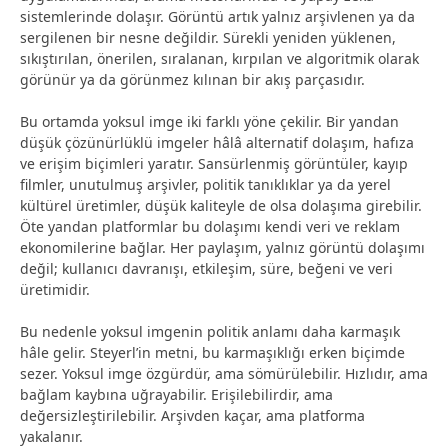
sistemlerinde dolaşır. Görüntü artık yalnız arşivlenen ya da
sergilenen bir nesne değildir. Sürekli yeniden yüklenen,
sıkıştırılan, önerilen, sıralanan, kırpılan ve algoritmik olarak
görünür ya da görünmez kılınan bir akış parçasıdır.
Bu ortamda yoksul imge iki farklı yöne çekilir. Bir yandan
düşük çözünürlüklü imgeler hâlâ alternatif dolaşım, hafıza
ve erişim biçimleri yaratır. Sansürlenmiş görüntüler, kayıp
filmler, unutulmuş arşivler, politik tanıklıklar ya da yerel
kültürel üretimler, düşük kaliteyle de olsa dolaşıma girebilir.
Öte yandan platformlar bu dolaşımı kendi veri ve reklam
ekonomilerine bağlar. Her paylaşım, yalnız görüntü dolaşımı
değil; kullanıcı davranışı, etkileşim, süre, beğeni ve veri
üretimidir.
Bu nedenle yoksul imgenin politik anlamı daha karmaşık
hâle gelir. Steyerl’in metni, bu karmaşıklığı erken biçimde
sezer. Yoksul imge özgürdür, ama sömürülebilir. Hızlıdır, ama
bağlam kaybına uğrayabilir. Erişilebilirdir, ama
değersizleştirilebilir. Arşivden kaçar, ama platforma
yakalanır.