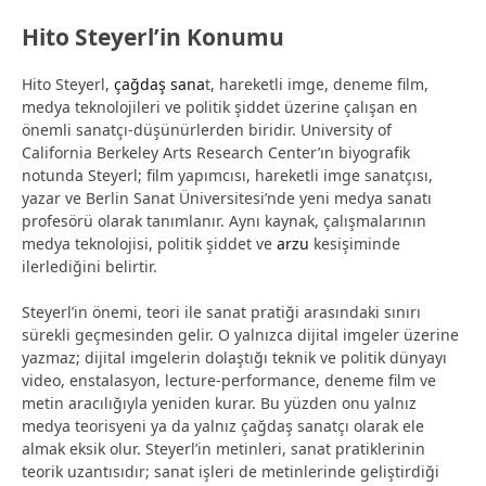
Hito Steyerl’in Konumu
Hito Steyerl,
çağdaş sana
t, hareketli imge, deneme film,
medya teknolojileri ve politik şiddet üzerine çalışan en
önemli sanatçı-düşünürlerden biridir. University of
California Berkeley Arts Research Center’ın biyografik
notunda Steyerl; film yapımcısı, hareketli imge sanatçısı,
yazar ve Berlin Sanat Üniversitesi’nde yeni medya sanatı
profesörü olarak tanımlanır. Aynı kaynak, çalışmalarının
medya teknolojisi, politik şiddet ve
arzu
kesişiminde
ilerlediğini belirtir.
Steyerl’in önemi, teori ile sanat pratiği arasındaki sınırı
sürekli geçmesinden gelir. O yalnızca dijital imgeler üzerine
yazmaz; dijital imgelerin dolaştığı teknik ve politik dünyayı
video, enstalasyon, lecture-performance, deneme film ve
metin aracılığıyla yeniden kurar. Bu yüzden onu yalnız
medya teorisyeni ya da yalnız çağdaş sanatçı olarak ele
almak eksik olur. Steyerl’in metinleri, sanat pratiklerinin
teorik uzantısıdır; sanat işleri de metinlerinde geliştirdiği