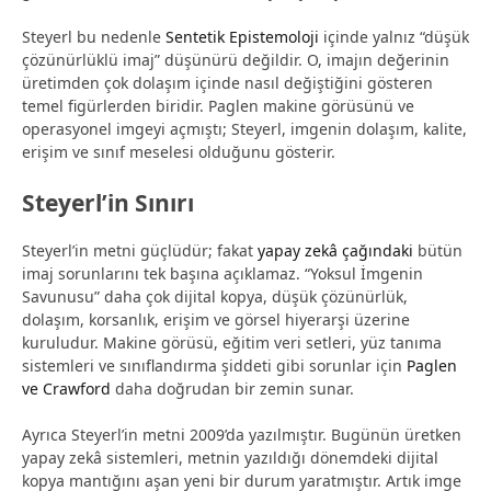
Steyerl bu nedenle
Sentetik Epistemoloji
içinde yalnız “düşük
çözünürlüklü imaj” düşünürü değildir. O, imajın değerinin
üretimden çok dolaşım içinde nasıl değiştiğini gösteren
temel figürlerden biridir. Paglen makine görüsünü ve
operasyonel imgeyi açmıştı; Steyerl, imgenin dolaşım, kalite,
erişim ve sınıf meselesi olduğunu gösterir.
Steyerl’in Sınırı
Steyerl’in metni güçlüdür; fakat
yapay zekâ çağındaki
bütün
imaj sorunlarını tek başına açıklamaz. “Yoksul İmgenin
Savunusu” daha çok dijital kopya, düşük çözünürlük,
dolaşım, korsanlık, erişim ve görsel hiyerarşi üzerine
kuruludur. Makine görüsü, eğitim veri setleri, yüz tanıma
sistemleri ve sınıflandırma şiddeti gibi sorunlar için
Paglen
ve Crawford
daha doğrudan bir zemin sunar.
Ayrıca Steyerl’in metni 2009’da yazılmıştır. Bugünün üretken
yapay zekâ sistemleri, metnin yazıldığı dönemdeki dijital
kopya mantığını aşan yeni bir durum yaratmıştır. Artık imge