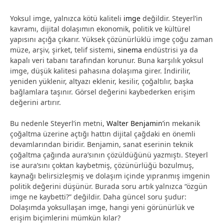
Yoksul imge, yalnızca kötü kaliteli
imge
değildir. Steyerl’in
kavramı, dijital dolaşımın ekonomik, politik ve kültürel
yapısını açığa çıkarır. Yüksek çözünürlüklü imge çoğu zaman
müze, arşiv, şirket, telif sistemi,
sinema
endüstrisi ya da
kapalı veri tabanı tarafından korunur. Buna karşılık yoksul
imge, düşük kalitesi pahasına dolaşıma girer. İndirilir,
yeniden yüklenir, altyazı eklenir, kesilir, çoğaltılır, başka
bağlamlara taşınır. Görsel değerini kaybederken erişim
değerini artırır.
Bu nedenle Steyerl’in metni,
Walter Benjamin’
in mekanik
çoğaltma üzerine açtığı hattın dijital çağdaki en önemli
devamlarından biridir. Benjamin, sanat eserinin teknik
çoğaltma çağında aura’sının çözüldüğünü yazmıştı. Steyerl
ise aura’sını çoktan kaybetmiş, çözünürlüğü bozulmuş,
kaynağı belirsizleşmiş ve dolaşım içinde yıpranmış imgenin
politik değerini düşünür. Burada soru artık yalnızca “özgün
imge ne kaybetti?” değildir. Daha güncel soru şudur:
Dolaşımda yoksullaşan imge, hangi yeni görünürlük ve
erişim biçimlerini mümkün kılar?