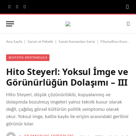
Facebook
X
Instagram
(Twitter)
|
|
|
|
Ana Sayfa
Sanat ve Felsefe
Sanat Kavramları Serisi
Filomythos Kuramı
SENTETIK EPISTEMOLOJI
Hito Steyerl: Yoksul İmge ve
Görünürlüğün Dolaşımı – III
Hito Steyerl, düşük çözünürlüklü, kopyalanmış ve
dolaşımda bozulmuş imgeleri yalnız teknik kusur olarak
değil, çağdaş görsel kültürün politik semptomu olarak
okur. Yoksul imge, kalite kaybı ile erişim arasındaki gerilimi
görünür kılar.