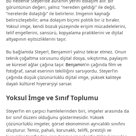
Bu nedenle Steyerl’de aura’nın yerini dolaşım alır. Bir
görüntünün değeri, yalnız “nereden geldiği” ile değil,
“nerelerde dolaştığı” ile belirlenir. İmgenin kaynağı
belirsizleşebilir; ama dolaşım biçimi politik bir iz bırakır.
Yoksul imge, kendi bozuk yüzeyinde erişim mücadelelerini,
telif engellerini, sansürü, kopyalama pratiklerini ve dijital
altyapının eşitsizliklerini taşır.
Bu bağlamda Steyerl, Benjamin’i yalnız tekrar etmez. Onun
teknik çoğaltma sorusunu dijital dosya, sıkıştırma, paylaşım
ve küresel ağlar çağına taşır.
Benjamin
’in çağında film ve
fotoğraf, sanat eserinin tekilliğini sarsıyordu. Steyerl’in
çağında düşük çözünürlüklü dijital imge, yüksek kaliteye
dayalı kültürel hiyerarşiyi sarsar.
Yoksul İmge ve Sınıf Toplumu
Steyerl’in en çarpıcı hamlelerinden biri, imgeler arasında da
bir sınıf düzeni olduğunu göstermesidir. Yüksek
çözünürlüklü imgeler, görsel ekonominin ayrıcalıklı sınıfını
oluşturur. Temiz, pahalı, korunaklı, telifli, prestijli ve