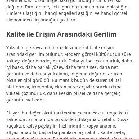
aranmalıdır. Yoksul imge, kötü göründüğü için önemsiz
değildir. Tam tersine, kötü görünüşü onun nasıl dolaştığını,
kimlere ulaştığını, hangi engelleri aştığını ve hangi görsel
ekonomiden dışlandığını gösterir.
Kalite ile Erişim Arasındaki Gerilim
Yoksul imge kavramının merkezinde kalite ile erişim
arasındaki gerilim bulunur. Modern görsel kültür uzun süre
kaliteyi değerle özdeşleştirdi. Daha yüksek çözünürlük, daha
iyi baskı, daha parlak yüzey, daha temiz ses, daha net
görüntü ve daha büyük ekran, imgenin değerini artıran
ölçütler gibi görüldü. Bu mantık bugün de sürer. Dijital
platformlar, kameralar, ekranlar ve arşivler sürekli daha
yüksek çözünürlük, daha keskin piksel ve daha gerçekçi
görüntü vaat eder.
Steyerl bu değer ölçütünü tersine çevirir. Yoksul imge kötü
kalitelidir; ama tam da bu yüzden dolaşıma girebilir. Dosya
küçüktür, kolay paylaşılır, hızlı indirilir, kopyalanabilir,
altyazılanabilir, başka bağlamlara taşınabilir. Kalite kaybı,
erişim olanağı yaratır. Bu noktada imgenin yoksulluğu yalnız