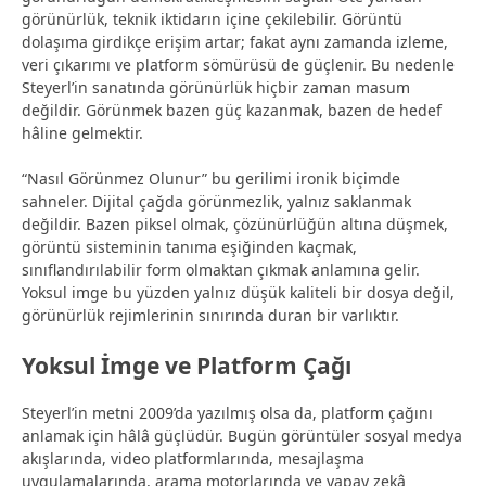
görünürlük, teknik iktidarın içine çekilebilir. Görüntü
dolaşıma girdikçe erişim artar; fakat aynı zamanda izleme,
veri çıkarımı ve platform sömürüsü de güçlenir. Bu nedenle
Steyerl’in sanatında görünürlük hiçbir zaman masum
değildir. Görünmek bazen güç kazanmak, bazen de hedef
hâline gelmektir.
“Nasıl Görünmez Olunur” bu gerilimi ironik biçimde
sahneler. Dijital çağda görünmezlik, yalnız saklanmak
değildir. Bazen piksel olmak, çözünürlüğün altına düşmek,
görüntü sisteminin tanıma eşiğinden kaçmak,
sınıflandırılabilir form olmaktan çıkmak anlamına gelir.
Yoksul imge bu yüzden yalnız düşük kaliteli bir dosya değil,
görünürlük rejimlerinin sınırında duran bir varlıktır.
Yoksul İmge ve Platform Çağı
Steyerl’in metni 2009’da yazılmış olsa da, platform çağını
anlamak için hâlâ güçlüdür. Bugün görüntüler sosyal medya
akışlarında, video platformlarında, mesajlaşma
uygulamalarında, arama motorlarında ve yapay zekâ