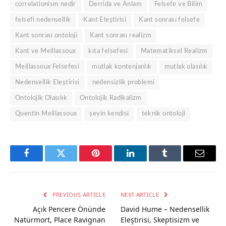
correlationism nedir
Derrida ve Anlam
Felsefe ve Bilim
felsefi nedensellik
Kant Eleştirisi
Kant sonrası felsefe
Kant sonrası ontoloji
Kant sonrası realizm
Kant ve Meillassoux
kıta felsefesi
Matematiksel Realizm
Meillassoux Felsefesi
mutlak kontenjanlık
mutlak olasılık
Nedensellik Eleştirisi
nedensizlik problemi
Ontolojik Olasılık
Ontolojik Radikalizm
Quentin Meillassoux
şeyin kendisi
teknik ontoloji
Facebook
Twitter
Pinterest
LinkedIn
Tumblr
Email
PREVIOUS ARTICLE
NEXT ARTICLE
Açık Pencere Önünde
David Hume – Nedensellik
Natürmort, Place Ravignan
Eleştirisi, Skeptisizm ve