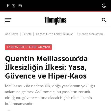
Facebook
X
Instagram
(Twitter)
|
|
|
Ana Sayfa
Felsefe
Çağdaş Derin Felsefi Akımlar
Quentin Meillassoux’da İlkesizliğin İlkesi: Yasa, Güvence ve Hiper-Kaos
ÇAĞDAŞ DERIN FELSEFI AKIMLAR
Quentin Meillassoux’da
İlkesizliğin İlkesi: Yasa,
Güvence ve Hiper-Kaos
Meillassoux’da nedensizlik, doğa yasalarının yokluğu
anlamına gelmez. Asıl mesele, bu yasaların zorunlu
olduğunu güvence altına alacak hiçbir nihai ilkenin
bulunmamasıdır.