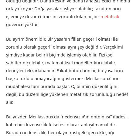
olduğu değildir. Daha keskin ve daha rahatsız edici bir iddia
ortaya koyar: Doğa yasaları işliyor olabilir; fakat onların
işlemeye devam etmesini zorunlu kılan hiçbir
metafizik
güvence yoktur.
Bu ayrım önemlidir. Bir yasanın fiilen geçerli olması ile
zorunlu olarak geçerli olması aynı şey değildir. Yerçekimi
şimdiye kadar belirli biçimde işlemiş olabilir. Fiziksel
sabitler ölçülebilir, matematiksel modeller kurulabilir,
deneyler tekrarlanabilir. Fakat bütün bunlar, bu yasaların
başka türlü olamayacağını göstermez. Meillassoux’nun
müdahalesi tam burada başlar. O, bilimin düzenliliğini
değil, bu düzenliliğe yüklenen metafizik zorunluluğu hedef
alır.
Bu yüzden Meillassoux’da “nedensizliğin ontolojisi” ifadesi,
kaba bir düzensizlik felsefesi olarak anlaşılmamalıdır.
Burada nedensizlik, her olayın rastgele gerçekleştiği