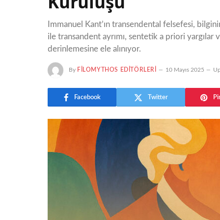
Kuruluşu
Immanuel Kant’ın transendental felsefesi, bilgini
ile transandent ayrımı, sentetik a priori yargılar
derinlemesine ele alınıyor.
By
FILOMYTHOS EDITÖRLERI
10 Mayıs 2025
Up
Facebook
Twitter
Pi