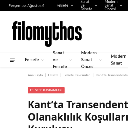
Sanat
Modern
Perşembe, Ağustos 6
Felsefe
ve
Sanat
Felsefe
Öncesi
Sanat
Modern
Modern
Felsefe
ve
Sanat
Sanat
Felsefe
Öncesi
|
|
|
Ana Sayfa
Felsefe
Felsefe Kavramları
Kant’ta Transendental
FELSEFE KAVRAMLARI
Kant’ta Transendenta
Olanaklılık Koşullar