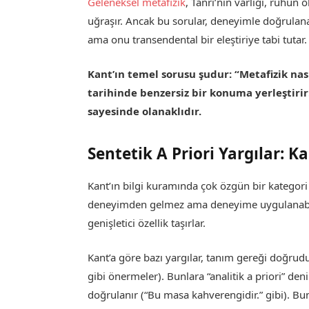
Geleneksel metafizik
, Tanrı’nın varlığı, ruhun
uğraşır. Ancak bu sorular, deneyimle doğrula
ama onu transendental bir eleştiriye tabi tutar.
Kant’ın temel sorusu şudur: “Metafizik nası
tarihinde benzersiz bir konuma yerleştirir:
sayesinde olanaklıdır.
Sentetik A Priori Yargılar: K
Kant’ın bilgi kuramında çok özgün bir kategori va
deneyimden gelmez ama deneyime uygulanabil
genişletici özellik taşırlar.
Kant’a göre bazı yargılar, tanım gereği doğrudu
gibi önermeler). Bunlara “analitik a priori” den
doğrulanır (“Bu masa kahverengidir.” gibi). Bunl