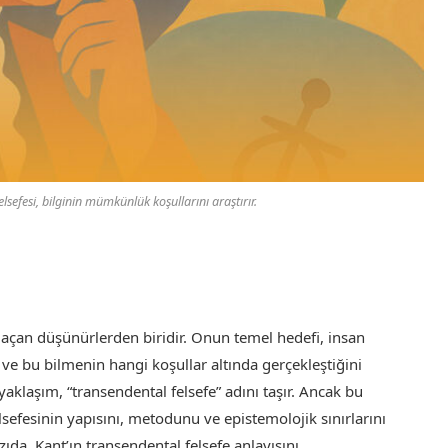
sefesi, bilginin mümkünlük koşullarını araştırır.
r açan düşünürlerden biridir. Onun temel hedefi, insan
i ve bu bilmenin hangi koşullar altında gerçekleştiğini
yaklaşım, “transendental felsefe” adını taşır. Ancak bu
lsefesinin yapısını, metodunu ve epistemolojik sınırlarını
ıda, Kant’ın transendental felsefe anlayışını,