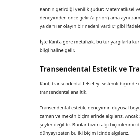
Kant’ın getirdiği yenilik şudur: Matematiksel ve 
deneyimden önce gelir (a priori) ama aynı zaman
ya da “Her olayın bir nedeni vardır.” gibi ifadele
İşte Kant’a göre metafizik, bu tür yargılarla kur
bilgi haline gelir.
Transendental Estetik ve Tr
Kant, transendental felsefeyi sistemli biçimde ik
transendental analitik.
Transendental estetik, deneyimin duyusal boyut
zaman ve mekân biçimlerinde algılarız. Ancak
şeyler değildir. Bunlar bizim algı biçimlerimizd
dünyayı zaten bu iki biçim içinde algılarız.