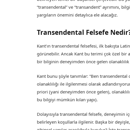
“transendental” ve “transandent” ayrımını, bilgin
yargıların önemini detaylıca ele alacağız.
Transendental Felsefe Nedir
Kant’ın transendental felsefesi, ilk bakışta Latin
görünebilir. Ancak Kant bu terimi çok özel bir
bir bilginin deneyimden önce gelen olanaklılık 
Kant bunu şöyle tanımlar: “Ben transendental ol
olanaklılığı ile ilgilenmesi olarak adlandırıyo
priori (yani deneyimden önce gelen), olanaklı
bu bilgiyi mümkün kılan yapı).
Dolayısıyla transendental felsefe, deneyimin 
belirleyen koşullarla ilgilenir. Başka bir deyiş
zihinsel yapılar aracılığıyla kurulur? İşte trans