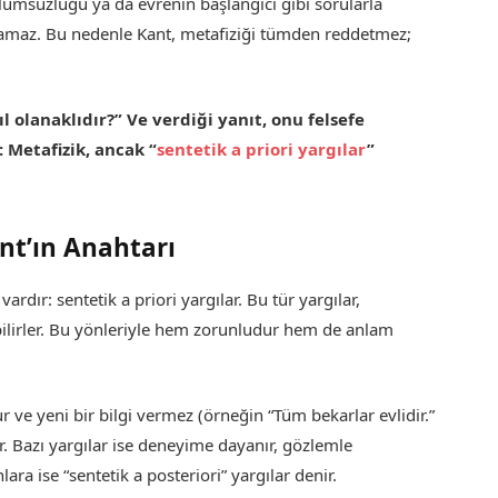
 ölümsüzlüğü ya da evrenin başlangıcı gibi sorularla
namaz. Bu nedenle Kant, metafiziği tümden reddetmez;
l olanaklıdır?” Ve verdiği yanıt, onu felsefe
 Metafizik, ancak “
sentetik a priori yargılar
”
ant’ın Anahtarı
rdır: sentetik a priori yargılar. Bu tür yargılar,
irler. Bu yönleriyle hem zorunludur hem de anlam
r ve yeni bir bilgi vermez (örneğin “Tüm bekarlar evlidir.”
ir. Bazı yargılar ise deneyime dayanır, gözlemle
ara ise “sentetik a posteriori” yargılar denir.