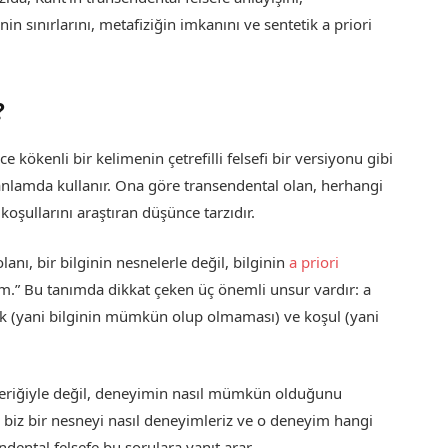
in sınırlarını, metafiziğin imkanını ve sentetik a priori
?
ce kökenli bir kelimenin çetrefilli felsefi bir versiyonu gibi
 anlamda kullanır. Ona göre transendental olan, herhangi
koşullarını araştıran düşünce tarzıdır.
anı, bir bilginin nesnelerle değil, bilginin
a priori
rum.” Bu tanımda dikkat çeken üç önemli unsur vardır: a
lık (yani bilginin mümkün olup olmaması) ve koşul (yani
içeriğiyle değil, deneyimin nasıl mümkün olduğunu
le, biz bir nesneyi nasıl deneyimleriz ve o deneyim hangi
endental felsefe bu sorulara yanıt arar.