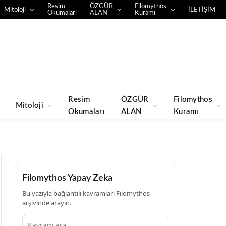
Resim
ÖZGÜR
Filomythos
Mitoloji
İLETİŞİM
Okumaları
ALAN
Kuramı
Resim
ÖZGÜR
Filomythos
Mitoloji
Okumaları
ALAN
Kuramı
Filomythos Yapay Zeka
Bu yazıyla bağlantılı kavramları Filomythos
arşivinde arayın.