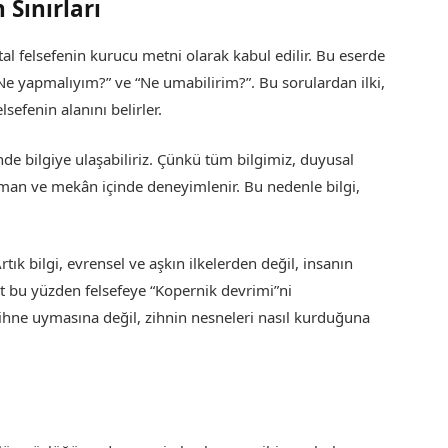
n Sınırları
tal felsefenin kurucu metni olarak kabul edilir. Bu eserde
 “Ne yapmalıyım?” ve “Ne umabilirim?”. Bu sorulardan ilki,
lsefenin alanını belirler.
inde bilgiye ulaşabiliriz. Çünkü tüm bilgimiz, duyusal
man ve mekân içinde deneyimlenir. Bu nedenle bilgi,
tık bilgi, evrensel ve aşkın ilkelerden değil, insanın
nt bu yüzden felsefeye “Kopernik devrimi”ni
 zihne uymasına değil, zihnin nesneleri nasıl kurduğuna