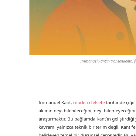
Immanuel Kant’ın transendental fel
Immanuel Kant,
modern felsefe
tarihinde çığı
aklının neyi bilebileceğini, neyi bilemeyeceğin
araştırmaktır. Bu bağlamda Kant’ın geliştirdiği 
kavram, yalnızca teknik bir terim değil; Kant fe
belirleyen temel bir düşünsel çerçevedir. Bu yaz