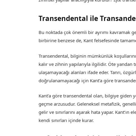
Transendental ile Transande
Bu noktada çok önemli bir ayrımı kavramak ger
birbirine benzese de, Kant felsefesinde tamamen
Transendental, bilginin mümkünlük koşullarını 
kalır ve zihnin yapılarıyla ilgilidir. Öte yandan
ulaşamayacağı alanları ifade eder. Tanrı, özg
doğrulanamayacağı için Kant’a göre transanden
Kant’a göre transendental olan, bilgiye giden y
geçme arzusudur. Geleneksel metafizik, genellik
gelir ve sınırlarını aşarak hata yapar. Kant’ın el
kendi sınırları içinde kurar.