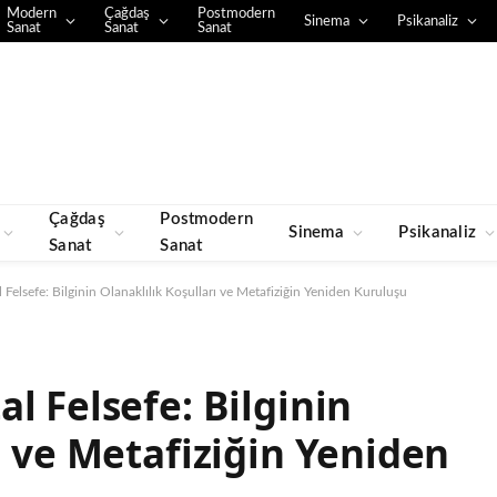
Modern
Çağdaş
Postmodern
Sinema
Psikanaliz
Sanat
Sanat
Sanat
Çağdaş
Postmodern
Sinema
Psikanaliz
Sanat
Sanat
 Felsefe: Bilginin Olanaklılık Koşulları ve Metafiziğin Yeniden Kuruluşu
l Felsefe: Bilginin
ı ve Metafiziğin Yeniden