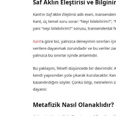
Saf Aklın Eleştirisi ve Bilgini
Kant’ın
Saf Aklın Eleştirisi
adlı eseri, transenden
Kant, üç temel soru sorar: “Neyi bilebilirim?”,
yani “neyi bilebilirim?” sorusu, transendental fe
Kant’
a göre biz, yalnızca deneyimin sınırları iç
verilere dayanmak zorundadır ve bu veriler za
yalnızca bu sınırlar içinde anlamlıdır.
Bu yaklaşım, felsefi düşüncede bir devrimdir. Ar
kendi yapısından yola çıkarak kurulacaktır. Ka
kazandırdığını söyler. Çünkü bilgi, nesnelerin
dayanır.
Metafizik Nasıl Olanaklıdır?