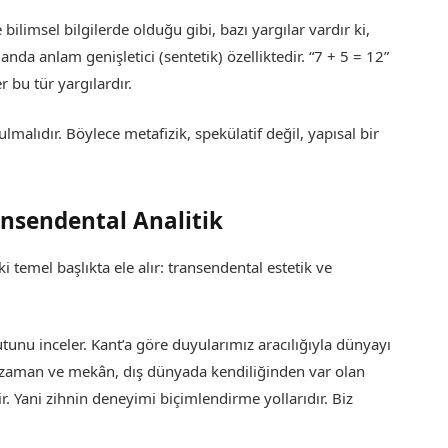
bilimsel bilgilerde olduğu gibi, bazı yargılar vardır ki,
da anlam genişletici (sentetik) özelliktedir. “7 + 5 = 12”
r bu tür yargılardır.
ulmalıdır. Böylece metafizik, spekülatif değil, yapısal bir
ansendental Analitik
i temel başlıkta ele alır: transendental estetik ve
unu inceler. Kant’a göre duyularımız aracılığıyla dünyayı
 zaman ve mekân, dış dünyada kendiliğinden var olan
ir. Yani zihnin deneyimi biçimlendirme yollarıdır. Biz