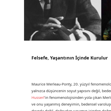
Felsefe, Yaşantının İçinde Kurulur
Maurice Merleau-Ponty, 20. yüzyıl fenomenoloj
yalnızca düşüncenin soyut yapısını değil, bede
Husserl
’in fenomenolojisinden yola çıkan Merle
ve onu yaşanmış deneyimin, bedensel varoluşun
dışında değil, doğrudan yaşamın içinden doğmalı