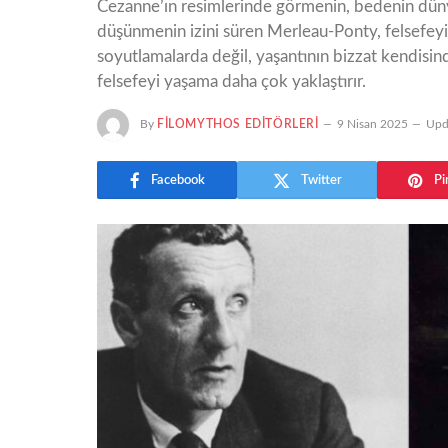
Cezanne’ın resimlerinde görmenin, bedenin dünyay
düşünmenin izini süren Merleau-Ponty, felsefeyi g
soyutlamalarda değil, yaşantının bizzat kendisind
felsefeyi yaşama daha çok yaklaştırır.
By
FILOMYTHOS EDITÖRLERI
9 Nisan 2025
Upd
Facebook
Twitter
Pi