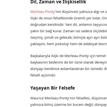
Dil, Zaman ve İlişkisellik
Merleau-Ponty
’nin düşüncesi yalnızca algı ve s
ilişki de onun felsefesinde önemli yer tutar. 
doğrudan kendisidir. Yani dil, anlamın taşıyıcısı
yakın bir bağ kurar. Zaman ise sadece ölçülebil
Geçmiş, şimdi ve gelecek; bilinçte ayrı ayrı böl
yaklaşım, hem psikoloji hem de edebiyat teoris
Başkalarıyla ilişki de Merleau-Ponty için teme
başkasının bedenini de bir özne olarak deneyiml
dünyayı kendince anlamlandıran bir öznedir. 
felsefi açılımdır.
Yaşayan Bir Felsefe
Maurice Merleau-Ponty’nin felsefesi, düşüncen
yalnızca bilinç üzerine bir kuram değil; dünyayı