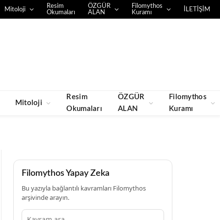
Resim
ÖZGÜR
Filomythos
Mitoloji
İLETİŞİM
Okumaları
ALAN
Kuramı
Resim
ÖZGÜR
Filomythos
Mitoloji
Okumaları
ALAN
Kuramı
Filomythos Yapay Zeka
Bu yazıyla bağlantılı kavramları Filomythos
arşivinde arayın.