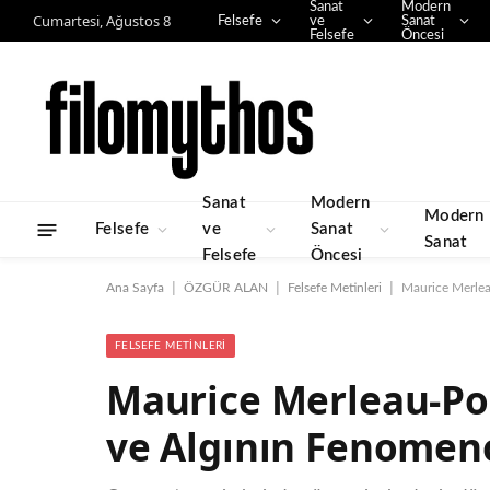
Sanat
Modern
Cumartesi, Ağustos 8
Felsefe
ve
Sanat
Felsefe
Öncesi
Sanat
Modern
Modern
Felsefe
ve
Sanat
Sanat
Felsefe
Öncesi
|
|
|
Ana Sayfa
ÖZGÜR ALAN
Felsefe Metinleri
Maurice Merlea
FELSEFE METINLERI
Maurice Merleau-Pon
ve Algının Fenomeno