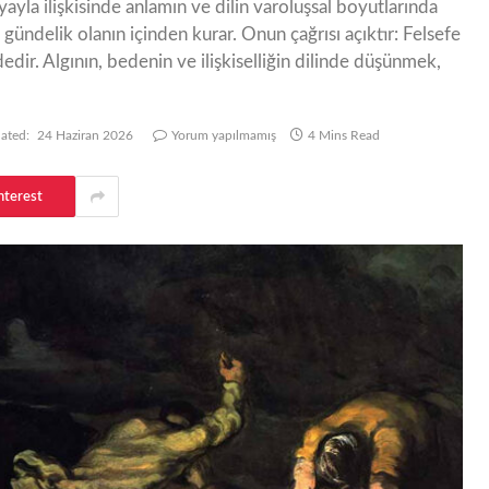
la ilişkisinde anlamın ve dilin varoluşsal boyutlarında
ündelik olanın içinden kurar. Onun çağrısı açıktır: Felsefe
edir. Algının, bedenin ve ilişkiselliğin dilinde düşünmek,
ated:
24 Haziran 2026
Yorum yapılmamış
4 Mins Read
nterest