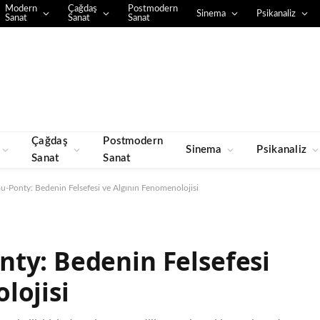
Modern
Çağdaş
Postmodern
Sinema
Psikanaliz
Sanat
Sanat
Sanat
Çağdaş
Postmodern
Sinema
Psikanaliz
Sanat
Sanat
u-Ponty: Bedenin Felsefesi ve Algının Fenomenolojisi
ty: Bedenin Felsefesi
lojisi