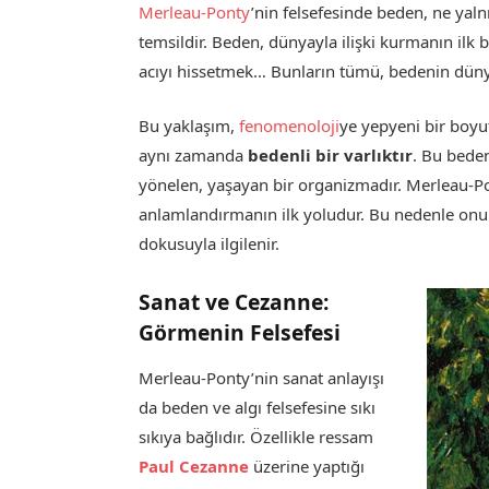
Merleau-Ponty
’nin felsefesinde beden, ne yalnı
temsildir. Beden, dünyayla ilişki kurmanın ilk 
acıyı hissetmek… Bunların tümü, bedenin dünya
Bu yaklaşım,
fenomenoloji
ye yepyeni bir boyu
aynı zamanda
bedenli bir varlıktır
. Bu bede
yönelen, yaşayan bir organizmadır. Merleau-P
anlamlandırmanın ilk yoludur. Bu nedenle onun
dokusuyla ilgilenir.
Sanat ve Cezanne:
Görmenin Felsefesi
Merleau-Ponty’nin sanat anlayışı
da beden ve algı felsefesine sıkı
sıkıya bağlıdır. Özellikle ressam
Paul Cezanne
üzerine yaptığı