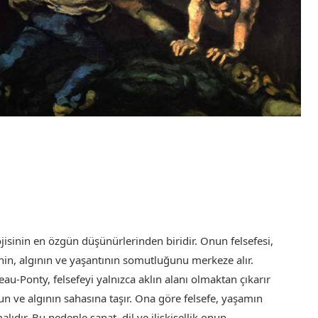
isinin en özgün düşünürlerinden biridir. Onun felsefesi,
nin, algının ve yaşantının somutluğunu merkeze alır.
au-Ponty, felsefeyi yalnızca aklın alanı olmaktan çıkarır
 ve algının sahasına taşır. Ona göre felsefe, yaşamın
dır. Bu nedenle sanat, dil ve ilişkisellik onun